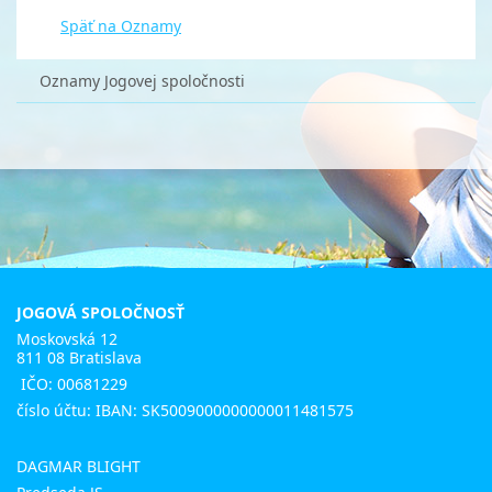
Späť na Oznamy
Oznamy Jogovej spoločnosti
JOGOVÁ SPOLOČNOSŤ
Moskovská 12
811 08 Bratislava
IČO: 00681229
číslo účtu: IBAN: SK5009000000000011481575
DAGMAR BLIGHT