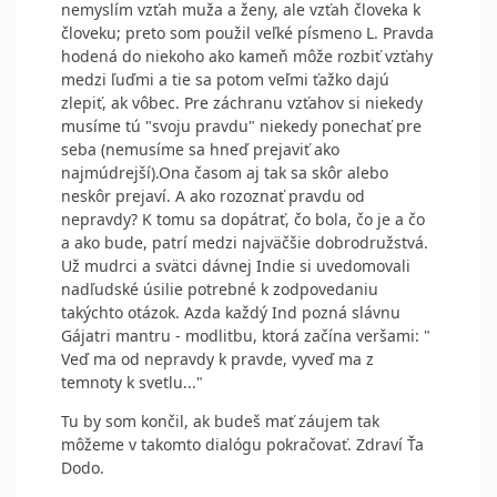
nemyslím vzťah muža a ženy, ale vzťah človeka k
človeku; preto som použil veľké písmeno L. Pravda
hodená do niekoho ako kameň môže rozbiť vzťahy
medzi ľuďmi a tie sa potom veľmi ťažko dajú
zlepiť, ak vôbec. Pre záchranu vzťahov si niekedy
musíme tú "svoju pravdu" niekedy ponechať pre
seba (nemusíme sa hneď prejaviť ako
najmúdrejší).Ona časom aj tak sa skôr alebo
neskôr prejaví. A ako rozoznať pravdu od
nepravdy? K tomu sa dopátrať, čo bola, čo je a čo
a ako bude, patrí medzi najväčšie dobrodružstvá.
Už mudrci a svätci dávnej Indie si uvedomovali
nadľudské úsilie potrebné k zodpovedaniu
takýchto otázok. Azda každý Ind pozná slávnu
Gájatri mantru - modlitbu, ktorá začína veršami: "
Veď ma od nepravdy k pravde, vyveď ma z
temnoty k svetlu..."
Tu by som končil, ak budeš mať záujem tak
môžeme v takomto dialógu pokračovať. Zdraví Ťa
Dodo.