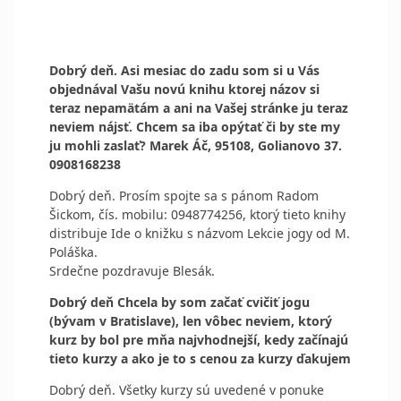
Dobrý deň. Asi mesiac do zadu som si u Vás
objednával Vašu novú knihu ktorej názov si
teraz nepamätám a ani na Vašej stránke ju teraz
neviem nájsť. Chcem sa iba opýtať či by ste my
ju mohli zaslať? Marek Áč, 95108, Golianovo 37.
0908168238
Dobrý deň. Prosím spojte sa s pánom Radom
Šickom, čís. mobilu: 0948774256, ktorý tieto knihy
distribuje Ide o knižku s názvom Lekcie jogy od M.
Poláška.
Srdečne pozdravuje Blesák.
Dobrý deň Chcela by som začať cvičiť jogu
(bývam v Bratislave), len vôbec neviem, ktorý
kurz by bol pre mňa najvhodnejší, kedy začínajú
tieto kurzy a ako je to s cenou za kurzy ďakujem
Dobrý deň. Všetky kurzy sú uvedené v ponuke