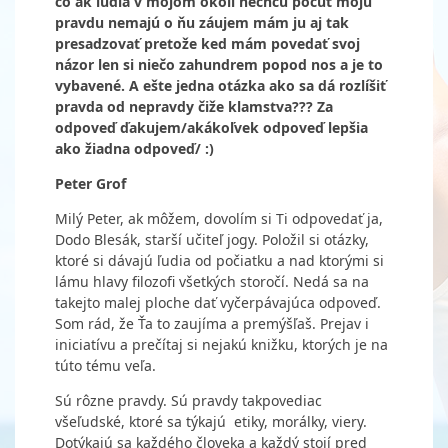
čo ak ľudia v mojom okolí nechcú počuť moju
pravdu nemajú o ňu záujem mám ju aj tak
presadzovať pretože ked mám povedať svoj
názor len si niečo zahundrem popod nos a je to
vybavené. A ešte jedna otázka ako sa dá rozlíšiť
pravda od nepravdy čiže klamstva??? Za
odpoveď ďakujem/akákoľvek odpoveď lepšia
ako žiadna odpoveď/ :)
Peter Grof
Milý Peter, ak môžem, dovolím si Ti odpovedať ja,
Dodo Blesák, starší učiteľ jogy. Položil si otázky,
ktoré si dávajú ľudia od počiatku a nad ktorými si
lámu hlavy filozofi všetkých storočí. Nedá sa na
takejto malej ploche dať vyčerpávajúca odpoveď.
Som rád, že Ťa to zaujíma a premýšľaš. Prejav i
iniciatívu a prečítaj si nejakú knižku, ktorých je na
túto tému veľa.
Sú rôzne pravdy. Sú pravdy takpovediac
všeľudské, ktoré sa týkajú etiky, morálky, viery.
Dotýkajú sa každého človeka a každý stojí pred