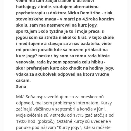
velmi ma tam zaujal clanok o ucitelovi
hathajogy z indie. studujem alternativnu
psychoterapiu u doktora Nicka Demitriho - ziak
stovoloskeho maga - v marci po 4,5roka koncim
skolu. sam ma nasmeroval na kurz jogy.
sportujem 5xdo tyzdna je to i moja praca. s
jogou som sa stretla niekolko krat. v tejto skole
i meditujeme a stavaju sa z nas badatelia. viete
mi prosim poradit kde sa mozem prihlasit na
kurz jogy? neskor by som sa tomu rada hlbsie
venovala. rada by som spoznala celu hlbku -
skor preferujem kurz ako chodit na hodiny jogy.
vdaka za akukolvek odpoved na ktoru vrucne
cakam.
Sona
Milá Soňa ospravedlňujem sa za oneskorenú
odpoveď, mal som problémy s internetom. Kurzy
začínajú väčšinou v septembri a končia v júni.
Moje cvičenia sú v stredu od 17:15 (začiatoč.) a od
19:00 hod. (pokroč.). Ostatné kurzy sú uvedené v
ponuke pod názvom "Kurzy jogy", kde si môžete