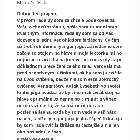
Milan Polášek
Dobrý deň prajem,
v prvom rade by som sa chcela poďakovať za
Vašu webovú stránku, našla som tu množstvo
kvalitným informácií. rada by som sa od Vás
dozvedela jednu vec ohľadom širšásany. Cvičím
už tretí rok denne iyengar jógu. až nedávno som
začala so stojom na hlave a moja lektorka mi ho
odporúča cvičiť iba na koniec cvičenia vždy až po
dôkladnom precvičení celého tela.. Varovala ma
pred negatívnymi účinkami, ak by som ju cvičila
na úvod cvičenia, kedže nie som ešte pokročilý
cvičenec iyengar jógy. Avšak Lysebeth vo svojej
knihe jóga uvádza, že by sme mali cvičiť stoj na
hlave optimálne 3x denne po 5 minút a vôbec
nezdôrazňuje to, že sa má cvičiť iba ako
posledná ásana. Rada by som vedela Váš názor
na vec, keďže iyengar joga je dosť špečifická a ja
by som rada cvičila širšásanu častejšie a nie len
ako poslednú z ásan.
s vďakou zuzana