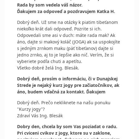
Rada by som vedela váš názor.
Ďakujem za odpoveď a pozdravujem Katka H.
Dobrý deň. Už sme na otázky k piatim tibeťanom
niekoľko krát dali odpoveď. Pozrite si ich.
Odpovedali sme asi v duch: máte rada mak? Ak
áno, dajte si makový koláč (JOGA) ak sa uspokojíte
s jedným zrnkom maku (päť tibeťanov) dajte si
jedno zrnko, aj to je lepšie ako nič. Verím, že si
vyberiete podľa chuti a apetítu.
Všetko dobré želá Ing. Blesák.
Dobrý deň, prosím o informáciu, či v Dunajskej
Strede je nejaký kurz jogy pre začiatočníkov, ak
áno, budem vďačná za kontakt. Ďakujem
Dobrý deň. Prečo nekliknete na našu ponuku
"Kurzy jogy"?
Zdraví Vás Ing. Blesák
Dobry den, chcela by som Vas poziadat o radu.
Pri cviceni cvikov z jogy, ktore su v zaklone,