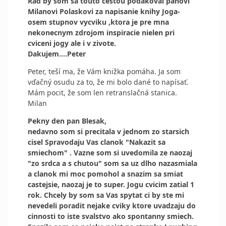
Rad by som sa touto cestou podakoval panovi
Milanovi Polaskovi za napisanie knihy Joga-
osem stupnov vycviku ,ktora je pre mna
nekonecnym zdrojom inspiracie nielen pri
cviceni jogy ale i v zivote.
Dakujem....Peter
Peter, teší ma, že Vám knižka pomáha. Ja som
vďačný osudu za to, že mi bolo dané to napísať.
Mám pocit, že som len retranslačná stanica.
Milan
Pekny den pan Blesak,
nedavno som si precitala v jednom zo starsich
cisel Spravodaju Vas clanok "Nakazit sa
smiechom" . Vazne som si uvedomila ze naozaj
"zo srdca a s chutou" som sa uz dlho nazasmiala
a clanok mi moc pomohol a snazim sa smiat
castejsie, naozaj je to super. Jogu cvicim zatial 1
rok. Chcely by som sa Vas spytat ci by ste mi
nevedeli poradit nejake cviky ktore uvadzaju do
cinnosti to iste svalstvo ako spontanny smiech.