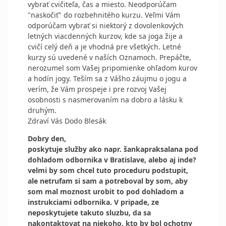
vybrať cvičiteľa, čas a miesto. Neodporúčam
"naskočiť" do rozbehnitého kurzu. Veľmi Vám
odporúčam vybrať si niektorý z dovolenkových
letných viacdenných kurzov, kde sa joga žije a
cvičí celý deň a je vhodná pre všetkých. Letné
kurzy sú uvedené v naších Oznamoch. Prepáčte,
nerozumel som Vašej pripomienke ohľadom kurov
a hodín jogy. Teším sa z Vášho záujmu o jogu a
verím, že Vám prospeje i pre rozvoj Vašej
osobnosti s nasmerovaním na dobro a lásku k
druhým.
Zdraví Vás Dodo Blesák
Dobry den,
poskytuje služby ako napr. šankapraksalana pod
dohladom odbornika v Bratislave, alebo aj inde?
velmi by som chcel tuto proceduru podstupit,
ale netrufam si sam a potreboval by som, aby
som mal moznost urobit to pod dohladom a
instrukciami odbornika. V pripade, ze
neposkytujete takuto sluzbu, da sa
nakontaktovat na niekoho, kto by bol ochotny