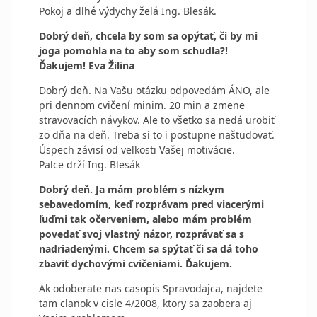
Pokoj a dlhé výdychy želá Ing. Blesák.
Dobrý deň, chcela by som sa opýtať, či by mi
joga pomohla na to aby som schudla?!
Ďakujem! Eva Žilina
Dobrý deň. Na Vašu otázku odpovedám ÁNO, ale
pri dennom cvičení minim. 20 min a zmene
stravovacích návykov. Ale to všetko sa nedá urobiť
zo dňa na deň. Treba si to i postupne naštudovať.
Úspech závisí od veľkosti Vašej motivácie.
Palce drží Ing. Blesák
Dobrý deň. Ja mám problém s nízkym
sebavedomím, keď rozprávam pred viacerými
ľuďmi tak očerveniem, alebo mám problém
povedať svoj vlastný názor, rozprávať sa s
nadriadenými. Chcem sa spýtať či sa dá toho
zbaviť dychovými cvičeniami. Ďakujem.
Ak odoberate nas casopis Spravodajca, najdete
tam clanok v cisle 4/2008, ktory sa zaobera aj