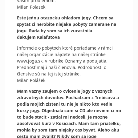
Vasim problemom.
Milan Polasek
Este jednu otazocku ohladom jogy. Chcem sa
spytat ci nerobite niejake pobyty zamerane na
jogu. Rada by som sa ich zucastnila.
dakujem Kalafutova
Informcie o pobytoch ktoré poriadame v rámci
našej organizácie nájdete na našej stránke
www.joga.sk, v rubrike Oznamy a podujatia.
Prednosť majú naši členovia. Podrobnosti o
členstve sú na tej istej stránke.
Milan Polášek
Mam vazny zaujem o cvicenie jogy z vaznych
zdravotnych dovodov. Pochadzam z Trebisova a
podla mojich zisteni tu nie je nikto kto vedie
kurzy jogy. Objednala som si CD ale neviem ci mi
to bude stacit - zatial mi nedosli. Je mozne
absolvovat kurz v Kosiciach. Mam tam priatelku,
mohla by som tam niejaky cas byvat. Alebo aku
cestu mam zvolit? Nikdy som sa joge