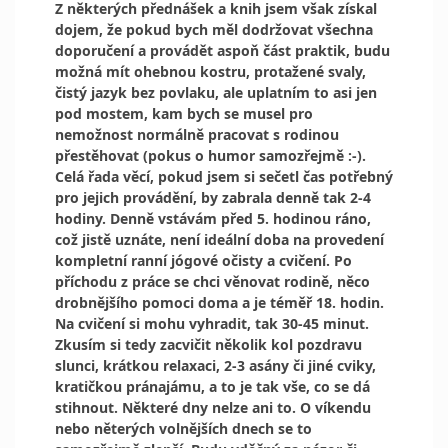
Z některých přednášek a knih jsem však získal
dojem, že pokud bych měl dodržovat všechna
doporučení a provádět aspoň část praktik, budu
možná mít ohebnou kostru, protažené svaly,
čistý jazyk bez povlaku, ale uplatním to asi jen
pod mostem, kam bych se musel pro
nemožnost normálně pracovat s rodinou
přestěhovat (pokus o humor samozřejmě :-).
Celá řada věcí, pokud jsem si sečetl čas potřebný
pro jejich provádění, by zabrala denně tak 2-4
hodiny. Denně vstávám před 5. hodinou ráno,
což jistě uznáte, není ideální doba na provedení
kompletní ranní jógové očisty a cvičení. Po
příchodu z práce se chci věnovat rodině, něco
drobnějšího pomoci doma a je téměř 18. hodin.
Na cvičení si mohu vyhradit, tak 30-45 minut.
Zkusím si tedy zacvičit několik kol pozdravu
slunci, krátkou relaxaci, 2-3 asány či jiné cviky,
kratičkou pránajámu, a to je tak vše, co se dá
stihnout. Některé dny nelze ani to. O víkendu
nebo něterých volnějších dnech se to