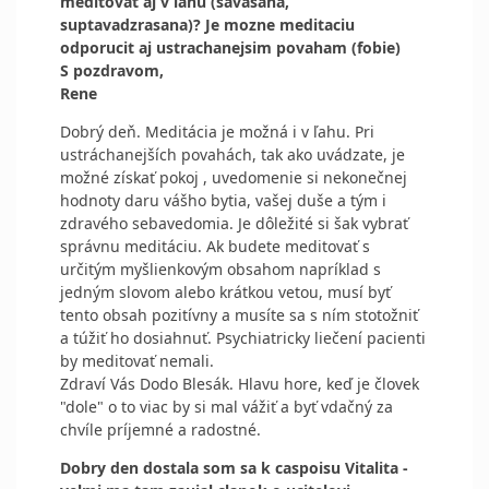
meditovat aj v lahu (savasana,
suptavadzrasana)? Je mozne meditaciu
odporucit aj ustrachanejsim povaham (fobie)
S pozdravom,
Rene
Dobrý deň. Meditácia je možná i v ľahu. Pri
ustráchanejších povahách, tak ako uvádzate, je
možné získať pokoj , uvedomenie si nekonečnej
hodnoty daru vášho bytia, vašej duše a tým i
zdravého sebavedomia. Je dôležité si šak vybrať
správnu meditáciu. Ak budete meditovať s
určitým myšlienkovým obsahom napríklad s
jedným slovom alebo krátkou vetou, musí byť
tento obsah pozitívny a musíte sa s ním stotožniť
a túžiť ho dosiahnuť. Psychiatricky liečení pacienti
by meditovať nemali.
Zdraví Vás Dodo Blesák. Hlavu hore, keď je človek
"dole" o to viac by si mal vážiť a byť vdačný za
chvíle príjemné a radostné.
Dobry den dostala som sa k caspoisu Vitalita -