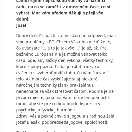
samozřejmě zlepší. Budu vděčný za názor či
radu, na co se zaměřit v omezeném čase, co si
vybrat. Moc vám předem děkuji a přeji vše
dobré!
Josef
Dobrý deň. Prepáčte za oneskorenú odpoveď, mali
sme problémy s PC. Chcem Vás ubezpečiť, že to,
čo uvádzate "... a to je tak vše ..." je až, až. Pre
bežného Európana nie je možné venovať toľko
času joge, aby každý deň vykonal všetký techniky,
ktoré z jogy pozná. Treba ju robiť triezvo a
cvičenia si vyberať podľa toho, čo Vám "hovorí"
telo. Ak máte čas vyskúšajte si aj niektoré
náročnejšie techniky (šank prakšalánu),
nenechajte sa však stresovať časom. Rodina je na
prvom mieste, joga má Vám môže len pomôcť k
tomu, aby ste pre rodinu boli k dispozícii v
psychickej a fyzickej harmónii.
Zdraví Vás a pekné chvíle s jogou a s rodinou želá
Jozef Blesák, podpredseda Jogovej spoločnosti.