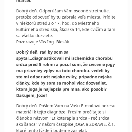
marcel.
Dobrý deň. Odporúčam Vám osobné stretnutie,
pretože odpoveď by tu zabrala veľa miesta. Prídite
v niektorú stredu o 17. hod. do Miestneho
kultúrneho strediska, Školská 14, kde cvičím a tam
sa všetko dozviete.
Pozdravuje Vás Ing. Blesák
Dobrý deň, rad by som sa
spytal...diagnostikovali mi ischemicku chorobu
srdca pred 5 rokmi a pocul som, že cvicenie jogy
ma priaznivy vplyv na tuto chorobu. vedeli by
ste mi odporucit nejake cviky, pripadne nejake
clánky, kde by som sa mohol viac dozvediet,
ktora joga je najlepsia pre mna, ako posobi?
Dakujem, Jozef
Dobrý deň. Pošlem Vám na Vašu E-mailovú adresu
materiál k tejto diagnóze. Prosím prečítajte si
článok s názvom "Etikoterapia srdca - reč srdca
ako šanca" v našom časopise JOGA a ZDRAVIE, č.1,
ktoré tento týždeň budeme zasielať.