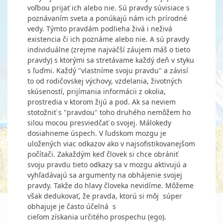
voľbou prijať ich alebo nie. Sú pravdy súvisiace s
poznávaním sveta a ponúkajú nám ich prírodné
vedy. Týmto pravdám podlieha živá i neživá
existencia či ich poznáme alebo nie. A sú pravdy
individuálne (zrejme najväčší záujem máš o tieto
pravdy) s ktorými sa stretávame každý deň v styku
s ľuďmi. Každý "vlastníme svoju pravdu" a závisí
to od rodičovskej výchovy, vzdelania, životných
skúseností, prijímania informácii z okolia,
prostredia v ktorom žijú a pod. Ak sa neviem
stotožniť s "pravdou" toho druhého nemôžem ho
silou mocou presviedčať o svojej. Málokedy
dosiahneme úspech. V ľudskom mozgu je
uložených viac odkazov ako v najsofistikovanejšom
počítači. Zakaždým keď človek si chce obrániť
svoju pravdu tieto odkazy sa v mozgu aktivujú a
vyhľadávajú sa argumenty na obhájenie svojej
pravdy. Takže do hlavy človeka nevidíme. Môžeme
však dedukovať, že pravda, ktorú si môj súper
obhajuje je často účelná s
cieľom získania určitého prospechu (ego).