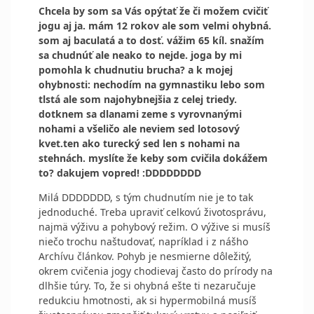
Chcela by som sa Vás opýtať že či možem cvičiť
jogu aj ja. mám 12 rokov ale som velmi ohybná.
som aj baculatá a to dosť. vážim 65 kíl. snažím
sa chudnúť ale neako to nejde. joga by mi
pomohla k chudnutiu brucha? a k mojej
ohybnosti: nechodím na gymnastiku lebo som
tlstá ale som najohybnejšia z celej triedy.
dotknem sa dlanami zeme s vyrovnanými
nohami a všeličo ale neviem sed lotosový
kvet.ten ako turecký sed len s nohami na
stehnách. myslíte že keby som cvičila dokážem
to? dakujem vopred! :DDDDDDDD
Milá DDDDDDD, s tým chudnutím nie je to tak
jednoduché. Treba upraviť celkovú životosprávu,
najmä výživu a pohybový režim. O výžive si musíš
niečo trochu naštudovať, napríklad i z nášho
Archívu článkov. Pohyb je nesmierne dôležitý,
okrem cvičenia jogy chodievaj často do prírody na
dlhšie túry. To, že si ohybná ešte ti nezaručuje
redukciu hmotnosti, ak si hypermobilná musíš