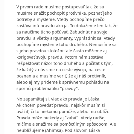
V prvom rade musíme postupovať tak, že sa
musíme snažiť pochopiť protivníka, poznať jeho
potreby a myslenie. Vtedy pochopíme prečo
zastáva inú pravdu ako ja. To dokážeme len tak, že
sa naučíme ticho počúvať. Zabudnúť na svoje
pravdu a všetky argumenty, vyprázdniť sa. Vtedy
pochopíme myslenie toho druhého. Nemusíme sa
s jeho pravdou stotožniť ale často môžeme aj
korigovať svoju pravdu. Potom nám zostáva
rešpektovať názor toho druhého a počítať s tým,
že každý z nás sme na ceste vývoja, na ceste
poznania a musíme veriť, že aj náš protivník,
alebo aj my prídeme k správnemu pohľadu na
spornú problematiku "pravdy".
No zapamätaj si, viac ako pravda je Láska.
Ak chcem povedať pravdu, najskôr musím si
uvážiť, či to niekomu pomôže, alebo mu ublíži.
Pravda môže niekedy aj "zabiť". Vtedy radšej
mlčíme a snažíme sa pomôcť iným spôsobom. Ale
neubližujeme (Ahimsa). Pod slovom Láska