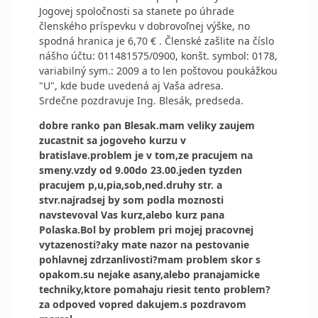
Jogovej spoločnosti sa stanete po úhrade
členského príspevku v dobrovoľnej výške, no
spodná hranica je 6,70 € . Členské zašlite na číslo
nášho účtu: 011481575/0900, konšt. symbol: 0178,
variabilný sym.: 2009 a to len poštovou poukážkou
"U", kde bude uvedená aj Vaša adresa.
Srdečne pozdravuje Ing. Blesák, predseda.
dobre ranko pan Blesak.mam veliky zaujem
zucastnit sa jogoveho kurzu v
bratislave.problem je v tom,ze pracujem na
smeny.vzdy od 9.00do 23.00.jeden tyzden
pracujem p,u,pia,sob,ned.druhy str. a
stvr.najradsej by som podla moznosti
navstevoval Vas kurz,alebo kurz pana
Polaska.Bol by problem pri mojej pracovnej
vytazenosti?aky mate nazor na pestovanie
pohlavnej zdrzanlivosti?mam problem skor s
opakom.su nejake asany,alebo pranajamicke
techniky,ktore pomahaju riesit tento problem?
za odpoved vopred dakujem.s pozdravom