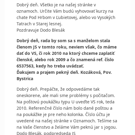
Dobrý deň. Všetko je na našej stránke v
oznamoch. Určite Vám budú vyhovovať kurzy na
chate Pod Hrbom v Ľubietovej, alebo vo Vysokých
Tatrach v Starej lesnej.
Pozdravuje Dodo Blesák
Dobrý deň, rada by som sa s manželom stala
členom JS v tomto roku, neviem však, čo máme
dať do VS, či rok 2010 na ktorý chceme zaplatiť
členské, alebo rok 2009 a čo znamená ref. číslo
6537563, kedy ho treba uvádzať.
Ďakujem a prajem pekný deň. Kozáková, Pov.
Bystrica
Dobrý deň. Prepáčte, že odpovedáme tak
oneskorene, ale mali sme problémy s počitačom.
Na poštovú poukážku typu U uveďte VS rok, teda
2010. Referenčné číslo nám bolo dané poštou a
na poukážke je pre neho kolonka. Číslo účtu je
uvedené na našej stránke v Oznamoch. Tešíme sa
na Vaše členstvo a želáme Vám peknú jar s jogou.
Dodo Blesák, podpredseda JS