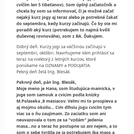
cvičím len 5 tibeťanov). Som úplný začiatočník a
chcela by som sa informovať, či je možné začať
nejaký kurz jogy aj teraz alebo je potrebné čakať
do septembra, kedy kurzy začínajú. Čo by ste mi
poradili aký kurz (potrebujem to najmä kvôli
duševnej rovnováhe), som z BA. Ďakujem.
Dobrý deň. Kurzy jogi sa väčšinou začínajú v
septembri, októbri. Navrhujeme Vám prihlásiť sa
teraz na niektorý z letných kurzov, ktoré
ponúkame na OZNAMY a PODUJATIA.
Pekný deň želá Ing. Blesák
Peknný deň, pán Ing. Blesák,
Moje meno je Hana, som študujúca-mamicka, v
joge som samouk a cvicim podla knizky
M.Polaseka ,8 mesiacov. Velmi mi to prospieva a
aj mojmu okoliu... Cim dlhsiu jogu cvicím tym
viac sa o ňu zaujimam. Zo zaciatku som ani
neuvazovala o tom ze sa "vzdám" jedenia
masa...no a teraz ho postupne uz ani nejem, a to
som o sebe tvrdila ze ja potrebujem iba maso a