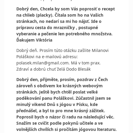
Dobrý den, Chcela by som Vás poprosiť o recept
na chlieb (placky). Čítala som ho na Vašich
stránkach, no nedarí sa mi ho nájsť. Ide o
prípravu cesta do mrazničky , postupné
vyberanie a pečenie len potrebného množstva.
Ďakujem Viktória
Dobrý deň. Prosím túto otázku zašlite Milanovi
Poláškovi na e-mailovú adresu:
polasek.milan@gmail.com. Má v tom prax.
Zdraví a dobrú chuť želá Dodo Blesák
Dobrý den, přijměte, prosím, pozdrav z Čech
zároveň s obdivem ke krásných webovým
stránkách. Ještě bych chtěl poslat velké
poděkování panu Poláškovi. Zúčastnil jsem se
minulý vikend Dnů s jógou v Písku, kde
přednášel, a byl to pro mne krásný zážitek.
Poprosil bych o názor či radu na následující věc.
Snažím se cvičit podle pokynů učitele a ve
volnějších chvílích si pročítám jógovou lteraturu.