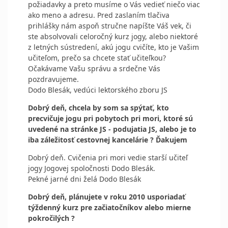
požiadavky a preto musíme o Vás vedieť niečo viac
ako meno a adresu. Pred zaslaním tlačiva
prihlášky nám aspoň stručne napíšte Váš vek, či
ste absolvovali celoročný kurz jogy, alebo niektoré
z letných sústredení, akú jogu cvičíte, kto je Vašim
učiteľom, prečo sa chcete stať učiteľkou?
Očakávame Vašu správu a srdečne Vás
pozdravujeme.
Dodo Blesák, vedúci lektorského zboru JS
Dobrý deň, chcela by som sa spýtať, kto
precvičuje jogu pri pobytoch pri mori, ktoré sú
uvedené na stránke JS - podujatia JS, alebo je to
iba záležitosť cestovnej kancelárie ? Ďakujem
Dobrý deň. Cvičenia pri mori vedie starší učiteľ
jogy Jogovej spoločnosti Dodo Blesák.
Pekné jarné dni želá Dodo Blesák
Dobrý deň, plánujete v roku 2010 usporiadať
týždenný kurz pre začiatočníkov alebo mierne
pokročilých ?