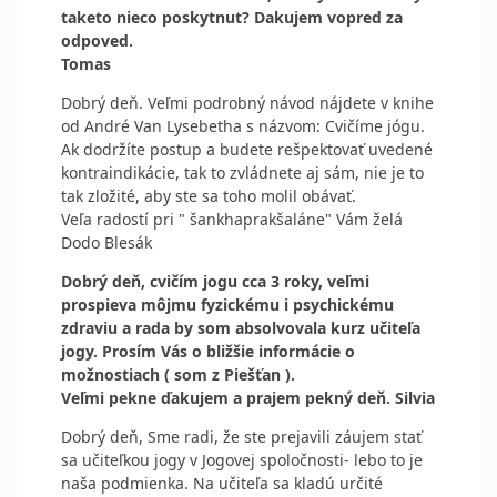
taketo nieco poskytnut? Dakujem vopred za
odpoved.
Tomas
Dobrý deň. Veľmi podrobný návod nájdete v knihe
od André Van Lysebetha s názvom: Cvičíme jógu.
Ak dodržíte postup a budete rešpektovať uvedené
kontraindikácie, tak to zvládnete aj sám, nie je to
tak zložité, aby ste sa toho molil obávať.
Veľa radostí pri " šankhaprakšaláne" Vám želá
Dodo Blesák
Dobrý deň, cvičím jogu cca 3 roky, veľmi
prospieva môjmu fyzickému i psychickému
zdraviu a rada by som absolvovala kurz učiteľa
jogy. Prosím Vás o bližšie informácie o
možnostiach ( som z Piešťan ).
Veľmi pekne ďakujem a prajem pekný deň. Silvia
Dobrý deň, Sme radi, že ste prejavili záujem stať
sa učiteľkou jogy v Jogovej spoločnosti- lebo to je
naša podmienka. Na učiteľa sa kladú určité