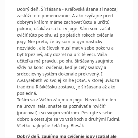
Dobrý deň. Šíršásana - Kráľovská ásana si naozaj
zaslúži toto pomenovanie. A ako zvyčajne pred
dobrým kráľom máme zachovať úctu a určitú
pokoru, očakáva sa to i v joge. Sám som začal
cvičiť túto polohu až po piatich rokoch cvičenia
jogy. Nie preto, že by som ju gymnasticky
nezvládol, ale človek musí mať v sebe pokoru a
byť trpezlivý, aby dozrel na určité veci. Vaša
učiteľka má pravdu, polohu šíršásany zaujmite
vždy na konci cvičenia, keď je celý svalový a
srdcocievny systém dokonale prekrvený. I
A.V.Lysebeth vo svojej knihe JOGA, v ktorej uvádza
tradičnú Rišikéšsku zostavu, je šíršásana až ako
posledná.
Teším sa z Vášho záujmu o jogu. Nezostaňte len
na úrovni tela, snažte sa poznávať a "cvičiť"
(pracovať) i so svojim vnútrom. Pestujte v sebe
dobro a otestujte sa vo vzťahoch s druhými ľuďmi.
Všetko najlepšie želá Ing. Blesák
Dobrý deň, zaujíma ma cvičenie jogy (zatial ale