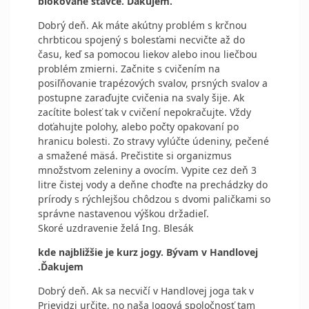
blokované stavce. Ďakujem.
Dobrý deň. Ak máte akútny problém s krčnou
chrbticou spojený s bolesťami necvičte až do
času, keď sa pomocou liekov alebo inou liečbou
problém zmierni. Začnite s cvičením na
posiľňovanie trapézových svalov, prsných svalov a
postupne zaraďujte cvičenia na svaly šije. Ak
zacítite bolesť tak v cvičení nepokračujte. Vždy
doťahujte polohy, alebo počty opakovaní po
hranicu bolesti. Zo stravy vylúčte údeniny, pečené
a smažené mäsá. Prečistite si organizmus
množstvom zeleniny a ovocím. Vypite cez deň 3
litre čistej vody a deňne choďte na prechádzky do
prírody s rýchlejšou chôdzou s dvomi paličkami so
správne nastavenou výškou držadieľ.
Skoré uzdravenie želá Ing. Blesák
kde najbližšie je kurz jogy. Bývam v Handlovej
.Ďakujem
Dobrý deň. Ak sa necvičí v Handlovej joga tak v
Prievidzi určite, no naša Jogová spoločnosť tam