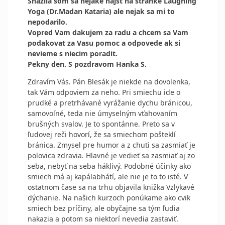
Snazila som sa nejake najst na stranke Laughing
Yoga (Dr.Madan Kataria) ale nejak sa mi to
nepodarilo.
Vopred Vam dakujem za radu a chcem sa Vam
podakovat za Vasu pomoc a odpovede ak si
nevieme s niecim poradit.
Pekny den. S pozdravom Hanka S.
Zdravím Vás. Pán Blesák je niekde na dovolenka,
tak Vám odpoviem za neho. Pri smiechu ide o
prudké a pretrhávané vyrážanie dychu bránicou,
samovoľné, teda nie úmyselným vťahovaním
brušných svalov. Je to spontánne. Preto sa v
ľudovej reči hovorí, že sa smiechom pošteklí
bránica. Zmysel pre humor a z chuti sa zasmiať je
polovica zdravia. Hlavné je vedieť sa zasmiať aj zo
seba, nebyť na seba háklivý. Podobné účinky ako
smiech má aj kapálabhátí, ale nie je to to isté. V
ostatnom čase sa na trhu objavila knižka Vzlykavé
dýchanie. Na našich kurzoch ponúkame ako cvik
smiech bez príčiny, ale obyčajne sa tým ľudia
nakazia a potom sa niektorí nevedia zastaviť.