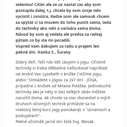
zeleninu! Citim ale ze uz nastal cas aby som
postupila dalej, t.j. chcela by som svoje telo
vycistit i zvnútra. Kedze som ale samouk chcem
sa spytat ci sa mozem do toho pustit sama, teda
do techniky ako néti a varisára sama doma.
Návod by som aj vedela ale predsa sa radsej
pýtam co by ste mi poradili.
Vopred Vam dakujem za radu a prajem len
pekné dni. Hanka S., Šurany
Dobrý deň. Teší nás Váš záujem o jogu. Očistné
techniky si treba dôkladne naštudovať napríklad
od André Van Lysebeth v knižke Cvičíme jogu,
alebo "Omládete s jógou za 2x7 dní - JÓGA,
prípadne z knižiek od Milana Poláška. Jednoduché
techniky ako je néty si bez veľkých obáv môžete
nacvičiť doma. Ak chcete sa viac dozvedieť o iných
druhoch očistných techník prihláste sa na
niektorý letný kurz jogy ponúkanýc v "oznamoch a
podujatiach".
Pekné očistnéb jarné dni želá Ing. Blesák.