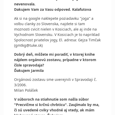
nevenovala.
Dakujem Vam za Vasu odpoved. Kalafutova
Ak si na google naklepete poziadavku "joga" a
volbu clanky zo Slovenska, najdete si tam
moznosti cvicit nielen v Kosiciach, ale aj inde na
Vychodnom Slovensku. V Kosiciach je to napriklad
Spolocnost priatelov jogy, El. adresa: Gejza Timčak
(gmtkg@tuke.sk)
Dobrý deň, môžete mi poradiť, v ktorej knihe
nájdem orgánovú zostavu, prípadne v ktorom
čísle spravodaja?
Ďakujem Jarmila
Orgánovú zostavu sme uverejnili v Spravodaji č.
3/2006.
Milan Polášek
V súboroch na stiahnutie som našla súbor
"Precvičme si krčnú chrbticu". Zaujímalo by ma,
či sú uvedené cviky vhodné aj vtedy, ak mám