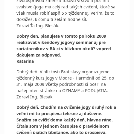
životosprávou zmenšiť tukovú vrstvu a posiľniť
svalstvo (joga má celý rad takých cvičení, ktoré sa
však musia robiť aspň 5 x týždenne). Verím, že to
dokážeš, k čomu ti želám hodne síl.
Zdraví Ťa Ing. Blesák.
Dobry den, planujete v tomto polroku 2009
realizovat vikendovy jogovy seminar aj pre
zaciatocnikov v BA ci v blizkom okoli? vopred
dakujem za odpoved.
Katarina
Dobrý deň. V blízkosti Bratislavy organizujeme
týždenný kurz jogy v Modre - Harmónii od 25. do
31. mája 2009 Všetky podrobnosti si pozri na
našej inter. stránke na OZNAMY a PODUJATIA.
Zdraví Ing. Blesák.
Dobrý deň. Chodím na cvičenie jogy druhý rok a
veľmi mi to prospieva telesne aj duševne.
Snažím sa cvičiť doma každý deň, hlavne ráno.
Čítala som v jednom časopise o pravidelnom
cvičeníi piatich tibeťanov, ako to prospieva.