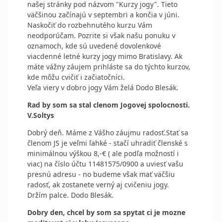
našej stránky pod názvom "Kurzy jogy". Tieto
väčšinou začínajú v septembri a končia v júni.
Naskočiť do rozbehnutého kurzu Vám
neodporúčam. Pozrite si však našu ponuku v
oznamoch, kde sú uvedené dovolenkové
viacdenné letné kurzy jogy mimo Bratislavy. Ak
máte vážny záujem prihláste sa do týchto kurzov,
kde môžu cvičiť i začiatočníci.
Veľa viery v dobro jogy Vám želá Dodo Blesák.
Rad by som sa stal clenom Jogovej spolocnosti.
V.Soltys
Dobrý deň. Máme z Vášho záujmu radosť.Stať sa
členom JS je veľmi ľahké - stačí uhradiť členské s
minimálnou výškou 8,-€ ( ale podľa možností i
viac) na číslo účtu 11481575/0900 a uviesť vašu
presnú adresu - no budeme však mať väčšiu
radosť, ak zostanete verný aj cvičeniu jogy.
Držím palce. Dodo Blesák.
Dobry den, chcel by som sa spytat ci je mozne