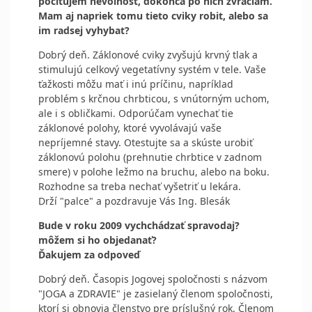
pocitujem nevolnost, dokonca po nich zvraciam.
Mam aj napriek tomu tieto cviky robit, alebo sa
im radsej vyhybat?
Dobrý deň. Záklonové cviky zvyšujú krvný tlak a
stimulujú celkový vegetatívny systém v tele. Vaše
ťažkosti môžu mať i inú príčinu, napríklad
problém s krčnou chrbticou, s vnútorným uchom,
ale i s obličkami. Odporúčam vynechať tie
záklonové polohy, ktoré vyvolávajú vaše
nepríjemné stavy. Otestujte sa a skúste urobiť
záklonovú polohu (prehnutie chrbtice v zadnom
smere) v polohe ležmo na bruchu, alebo na boku.
Rozhodne sa treba nechať vyšetriť u lekára.
Drží "palce" a pozdravuje Vás Ing. Blesák
Bude v roku 2009 vychchádzať spravodaj?
môžem si ho objedanať?
Ďakujem za odpoveď
Dobrý deň. Časopis Jogovej spoločnosti s názvom
"JOGA a ZDRAVIE" je zasielaný členom spoločnosti,
ktorí si obnovia členstvo pre príslušný rok. Členom