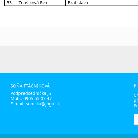
53.
Znášiková Eva
Bratislava
-
P
SOŇA FTÁČNIKOVÁ
Podpredsedníčka JS
C
Mob.:
0905 55 07 47
p
E-mail:
sonicka@joga.sk
Pr