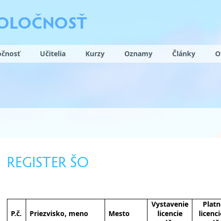
POLOČNOSŤ
očnosť
Učitelia
Kurzy
Oznamy
Články
O
REGISTER ŠO
Vystavenie
Platn
P.č.
Priezvisko, meno
Mesto
licencie
licenc