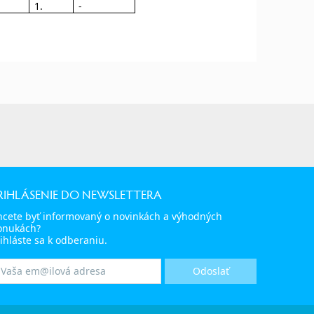
1.
-
RIHLÁSENIE DO NEWSLETTERA
hcete byť informovaný o novinkách a výhodných
onukách?
ihláste sa k odberaniu.