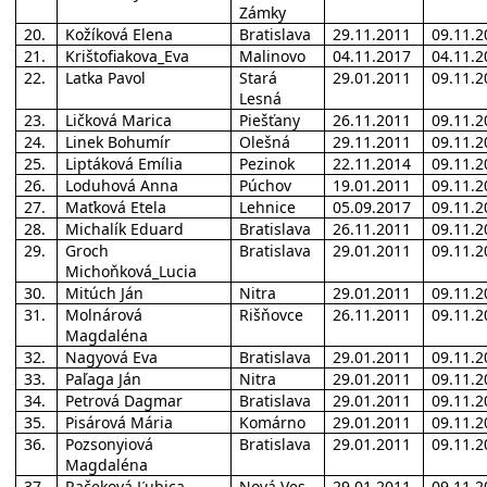
Zámky
20.
Kožíková Elena
Bratislava
29.11.2011
09.11.2
21.
Krištofiakova_Eva
Malinovo
04.11.2017
04.11.2
22.
Latka Pavol
Stará
29.01.2011
09.11.2
Lesná
23.
Ličková Marica
Piešťany
26.11.2011
09.11.2
24.
Linek Bohumír
Olešná
29.11.2011
09.11.2
25.
Liptáková Emília
Pezinok
22.11.2014
09.11.2
26.
Loduhová Anna
Púchov
19.01.2011
09.11.2
27.
Maťková Etela
Lehnice
05.09.2017
09.11.2
28.
Michalík Eduard
Bratislava
26.11.2011
09.11.2
29.
Groch
Bratislava
29.01.2011
09.11.2
Michoňková_Lucia
30.
Mitúch Ján
Nitra
29.01.2011
09.11.2
31.
Molnárová
Rišňovce
26.11.2011
09.11.2
Magdaléna
32.
Nagyová Eva
Bratislava
29.01.2011
09.11.2
33.
Paľaga Ján
Nitra
29.01.2011
09.11.2
34.
Petrová Dagmar
Bratislava
29.01.2011
09.11.2
35.
Pisárová Mária
Komárno
29.01.2011
09.11.2
36.
Pozsonyiová
Bratislava
29.01.2011
09.11.2
Magdaléna
37.
Račeková Ľubica
Nová Ves
29.01.2011
09.11.2