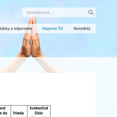
tázky a odpovede
Register ŠO
Kontakty
osť
Evidenčné
ie do
Trieda
číslo