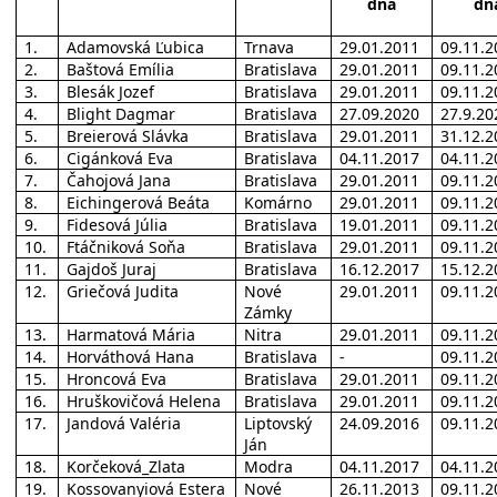
dňa
dň
1.
Adamovská Ľubica
Trnava
29.01.2011
09.11.2
2.
Baštová Emília
Bratislava
29.01.2011
09.11.2
3.
Blesák Jozef
Bratislava
29.01.2011
09.11.2
4.
Blight Dagmar
Bratislava
27.09.2020
27.9.20
5.
Breierová Slávka
Bratislava
29.01.2011
31.12.2
6.
Cigánková Eva
Bratislava
04.11.2017
04.11.2
7.
Čahojová Jana
Bratislava
29.01.2011
09.11.2
8.
Eichingerová Beáta
Komárno
29.01.2011
09.11.2
9.
Fidesová Júlia
Bratislava
19.01.2011
09.11.2
10.
Ftáčniková Soňa
Bratislava
29.01.2011
09.11.2
11.
Gajdoš Juraj
Bratislava
16.12.2017
15.12.2
12.
Griečová Judita
Nové
29.01.2011
09.11.2
Zámky
13.
Harmatová Mária
Nitra
29.01.2011
09.11.2
14.
Horváthová Hana
Bratislava
-
09.11.2
15.
Hroncová Eva
Bratislava
29.01.2011
09.11.2
16.
Hruškovičová Helena
Bratislava
29.01.2011
09.11.2
17.
Jandová Valéria
Liptovský
24.09.2016
09.11.2
Ján
18.
Korčeková_Zlata
Modra
04.11.2017
04.11.2
19.
Kossovanyiová Estera
Nové
26.11.2013
09.11.2