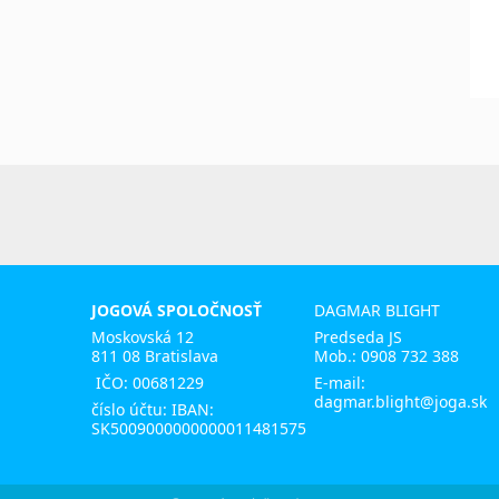
JOGOVÁ SPOLOČNOSŤ
DAGMAR BLIGHT
Moskovská 12
Predseda JS
811 08 Bratislava
Mob.:
0908 732 388
IČO: 00681229
E-mail:
dagmar.blight@joga.sk
číslo účtu: IBAN:
SK5009000000000011481575