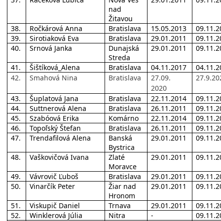
nad
Žitavou
38.
Ročkárová Anna
Bratislava
15.05.2013
09.11.2
39.
Sirotiaková Eva
Bratislava
29.01.2011
09.11.2
40.
Srnová Janka
Dunajská
29.01.2011
09.11.2
Streda
41.
Šištíková_Alena
Bratislava
04.11.2017
04.11.2
42.
Smahová Nina
Bratislava
27.09.
27.9.20
2020
43.
Šuplatová Jana
Bratislava
22.11.2014
09.11.2
44.
Suttnerová Alena
Bratislava
26.11.2011
09.11.2
45.
Szabóová Erika
Komárno
22.11.2014
09.11.2
46.
Topoľský Štefan
Bratislava
26.11.2011
09.11.2
47.
Trendafilová Alena
Banská
29.01.2011
09.11.2
Bystrica
48.
Vaškovičová Ivana
Zlaté
29.01.2011
09.11.2
Moravce
49.
Vávrovič Ľuboš
Bratislava
29.01.2011
09.11.2
50.
Vinarčík Peter
Žiar nad
29.01.2011
09.11.2
Hronom
51.
Viskupič Daniel
Trnava
29.01.2011
09.11.2
52.
Winklerová Júlia
Nitra
-
09.11.2