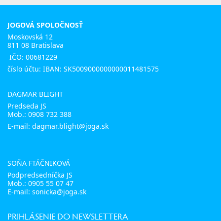
JOGOVÁ SPOLOČNOSŤ
Moskovská 12
811 08 Bratislava
IČO: 00681229
číslo účtu: IBAN: SK5009000000000011481575
DAGMAR BLIGHT
Predseda JS
Mob.:
0908 732 388
E-mail: dagmar.blight@joga.sk
SOŇA FTÁČNIKOVÁ
Podpredsedníčka JS
Mob.:
0905 55 07 47
E-mail:
sonicka@joga.sk
PRIHLÁSENIE DO NEWSLETTERA