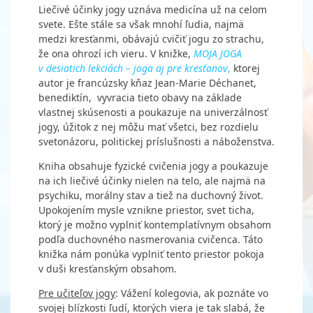
Liečivé účinky jogy uznáva medicína už na celom
svete. Ešte stále sa však mnohí ľudia, najmä
medzi kresťanmi, obávajú cvičiť jogu zo strachu,
že ona ohrozí ich vieru. V knižke,
MOJA JOGA
v desiatich lekciách – joga aj pre kresťanov
,
ktorej
autor je francúzsky kňaz Jean-Marie Déchanet,
benediktín, vyvracia tieto obavy na základe
vlastnej skúsenosti a poukazuje na univerzálnosť
jogy, úžitok z nej môžu mať všetci, bez rozdielu
svetonázoru, politickej príslušnosti a náboženstva.
Kniha obsahuje fyzické cvičenia jogy a poukazuje
na ich liečivé účinky nielen na telo, ale najmä na
psychiku, morálny stav a tiež na duchovný život.
Upokojením mysle vznikne priestor, svet ticha,
ktorý je možno vyplniť kontemplatívnym obsahom
podľa duchovného nasmerovania cvičenca. Táto
knižka nám ponúka vyplniť tento priestor pokoja
v duši kresťanským obsahom.
Pre učiteľov jogy
: Vážení kolegovia, ak poznáte vo
svojej blízkosti ľudí, ktorých viera je tak slabá, že