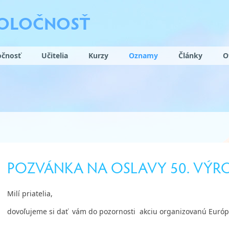
POLOČNOSŤ
očnosť
Učitelia
Kurzy
Oznamy
Články
O
POZVÁNKA NA OSLAVY 50. VÝRO
Milí priatelia,
dovoľujeme si dať vám do pozornosti akciu organizovanú Európs