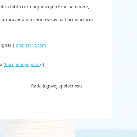
bra tohto roku organizujú rôzne semináre,
 pripravenú má sériu cvikov na harmonizáciu
 ligne! |
onsinscrit.com
a (
europeanyoga.org
)
poločnosti