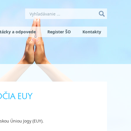
tázky a odpovede
Register ŠO
Kontakty
ČIA EUY
kou Úniou Jogy (EUY).