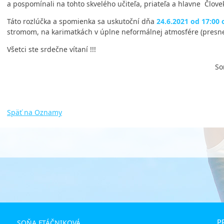
a pospomínali na tohto skvelého učiteľa, priateľa a hlavne Človek
Táto rozlúčka a spomienka sa uskutoční dňa
2
4.6.2021 od 17:00 
stromom, na karimatkách v úplne neformálnej atmosfére (presne t
Všetci ste srdečne vítaní !!!
Soňa Ftáčniková, predseda 
Späť na Oznamy
P
SOŇA FTÁČNIKOVÁ