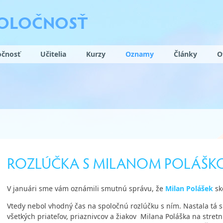
POLOČNOSŤ
očnosť
Učitelia
Kurzy
Oznamy
Články
O
ROZLÚČKA S MILANOM POLÁŠ
V januári sme vám oznámili smutnú správu, že
Milan Polášek
sk
Vtedy nebol vhodný čas na spoločnú rozlúčku s ním. Nastala tá s
všetkých priateľov, priaznivcov a žiakov Milana Poláška na stretn