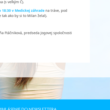
a (s veľkým Č).
o 18:30 v Medickej záhrade
na tráve, pod
ak ako by si to Milan želal).
Jogovej spoločnosti
RIHLÁSENIE DO NEWSLETTERA