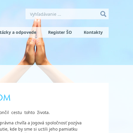
tázky a odpovede
Register ŠO
Kontakty
KOM
ončil cestu tohto života.
právna chvíľa a Jogová spoločnosť pozýva
utie, kde by sme si uctili jeho pamiatku