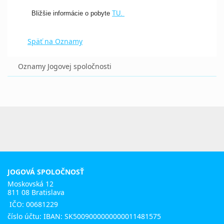
Bližšie informácie o pobyte
TU.
Späť na Oznamy
Oznamy Jogovej spoločnosti
JOGOVÁ SPOLOČNOSŤ
Moskovská 12
811 08 Bratislava
IČO: 00681229
číslo účtu: IBAN: SK5009000000000011481575