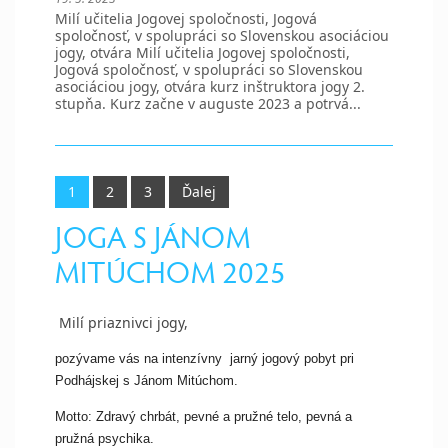
Milí učitelia Jogovej spoločnosti, Jogová
spoločnosť, v spolupráci so Slovenskou asociáciou
jogy, otvára Milí učitelia Jogovej spoločnosti,
Jogová spoločnosť, v spolupráci so Slovenskou
asociáciou jogy, otvára kurz inštruktora jogy 2.
stupňa. Kurz začne v auguste 2023 a potrvá...
1
2
3
Ďalej
JOGA S JÁNOM
MITÚCHOM 2025
Milí priaznivci jogy,
pozývame vás na intenzívny jarný jogový pobyt pri
Podhájskej s Jánom Mitúchom.
Motto: Zdravý chrbát, pevné a pružné telo, pevná a
pružná psychika.