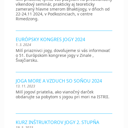
víkendový seminár, prakticky aj teoreticky
zameraný hlavne smerom Bhaktijogy, v dňoch od
22-24.11 2024, v Podkozinciach, v centre
Rimedzong.
EURÓPSKY KONGRES JOGY 2024
1. 3. 2024
Milí priaznivci jogy, dovoľujeme si vás informovať
o 51. Európskom kongrese jogy v Zinale ,
Švajčiarsku.
JOGA MORE A VZDUCH SO SOŇOU 2024
13. 11. 2023
Milí jogoví priatelia, ako vianočný darček
obdarujte sa pobytom s jogou pri mori na ISTRII.
KURZ INŠTRUKTOROV JOGY 2. STUPŇA
19. 5. 2023