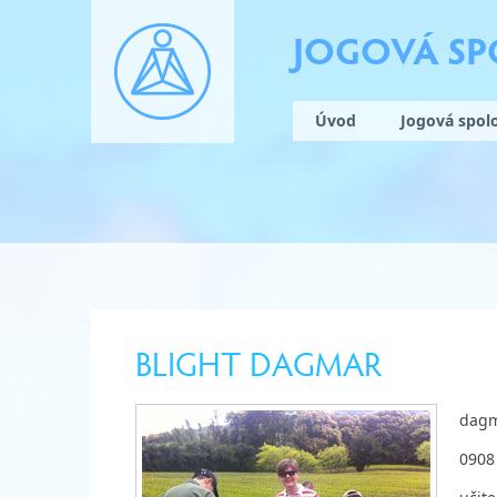
JOGOVÁ S
Úvod
Jogová spol
BLIGHT DAGMAR
dagm
0908