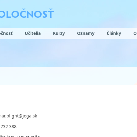
POLOČNOSŤ
očnosť
Učitelia
Kurzy
Oznamy
Články
O
ar.blight@joga.sk
 732 388