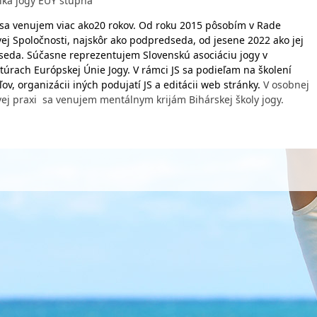
eľka jogy EUY stupňa
 sa venujem viac ako20 rokov. Od roku 2015 pôsobím v Rade
vej Spoločnosti, najskôr ako podpredseda, od jesene 2022 ako jej
seda. Súčasne reprezentujem Slovenskú asociáciu jogy v
túrach Európskej Únie Jogy. V rámci JS sa podieľam na školení
ľov, organizácii iných podujatí JS a editácii web stránky.
V osobnej
vej praxi sa venujem mentálnym krijám Bihárskej školy jogy.