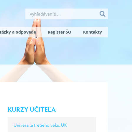
tázky a odpovede
Register ŠO
Kontakty
KURZY UČITEĽA
Univerzita tretieho veku, UK