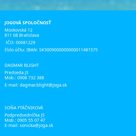
JOGOVÁ SPOLOČNOSŤ
Moskovská 12
811 08 Bratislava
IČO: 00681229
číslo účtu: IBAN: SK5009000000000011481575
DAGMAR BLIGHT
Predseda JS
Mob.:
0908 732 388
E-mail: dagmar.blight@joga.sk
SOŇA FTÁČNIKOVÁ
Podpredsedníčka JS
Mob.:
0905 55 07 47
E-mail:
sonicka@joga.sk