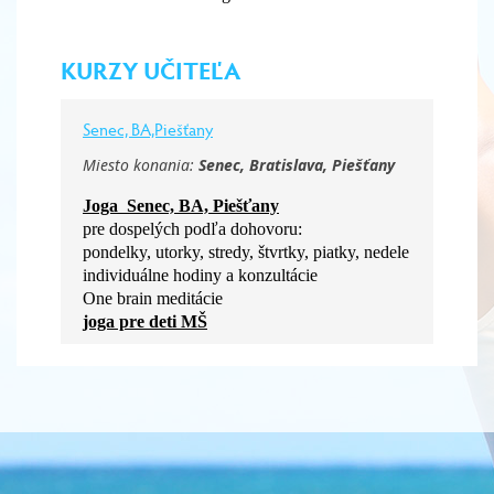
KURZY UČITEĽA
Senec, BA,Piešťany
Miesto konania:
Senec, Bratislava, Piešťany
Joga Senec, BA, Piešťany
pre dospelých podľa dohovoru:
pondelky, utorky, stredy, štvrtky, piatky, nedele
individuálne hodiny a konzultácie
One brain meditácie
joga pre deti MŠ