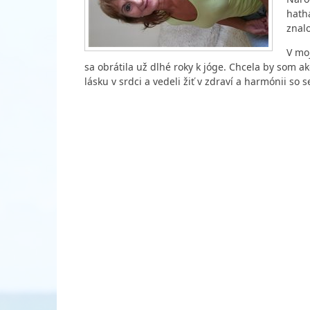
hatha
znal
V moj
sa obrátila už dlhé roky k jóge. Chcela by som 
lásku v srdci a vedeli žiť v zdraví a harmónii so 