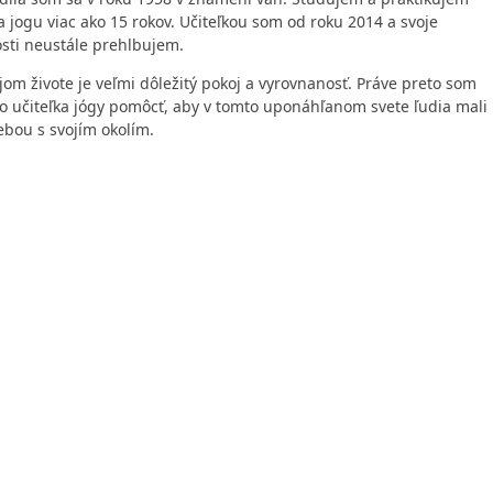
 jogu viac ako 15 rokov. Učiteľkou som od roku 2014 a svoje
osti neustále prehlbujem.
om živote je veľmi dôležitý pokoj a vyrovnanosť. Práve preto som
ako učiteľka jógy pomôcť, aby v tomto uponáhľanom svete ľudia mali
sebou s svojím okolím.