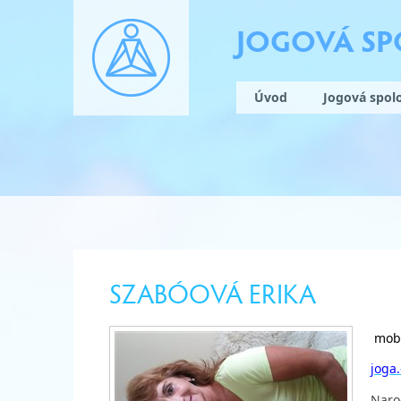
JOGOVÁ S
Úvod
Jogová spol
SZABÓOVÁ ERIKA
mob:
joga
Naro