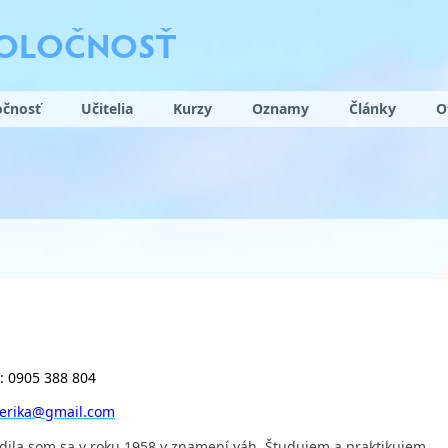
POLOČNOSŤ
očnosť
Učitelia
Kurzy
Oznamy
Články
O
 0905 388 804
.erika@gmail.com
dila som sa v roku 1958 v znamení váh. Študujem a praktikujem