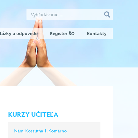
tázky a odpovede
Register ŠO
Kontakty
KURZY UČITEĽA
Nám. Kossútha 1, Komárno