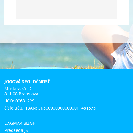
JOGOVÁ SPOLOČNOSŤ
Moskovská 12
811 08 Bratislava
IČO: 00681229
číslo účtu: IBAN: SK5009000000000011481575
DAGMAR BLIGHT
Predseda JS