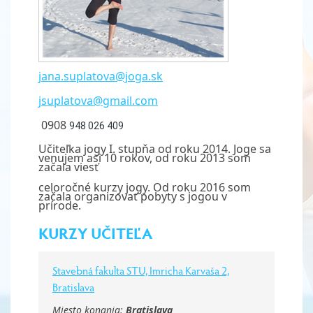
jana.suplatova@joga.sk
jsuplatova@gmail.com
0908
948 026 409
Učiteľka jogy I. stupňa od roku 2014. Joge sa
venujem asi 10 rokov, od roku 2013 som
začala viesť
celoročné kurzy jogy. Od roku 2016 som
začala organizovať pobyty s jogou v
prírode.
KURZY UČITEĽA
Stavebná fakulta STU, Imricha Karvaša 2,
Bratislava
Miesto konania:
Bratislava