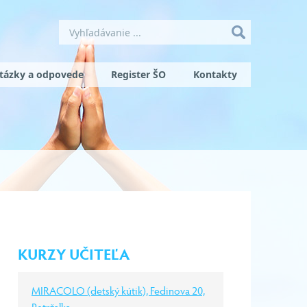
tázky a odpovede
Register ŠO
Kontakty
KURZY UČITEĽA
MIRACOLO (detský kútik), Fedinova 20,
Petržalka