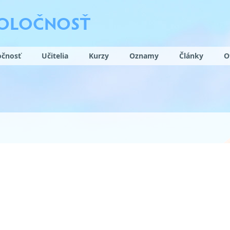
POLOČNOSŤ
očnosť
Učitelia
Kurzy
Oznamy
Články
O