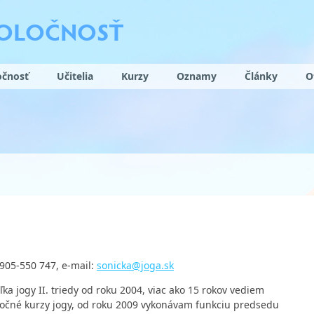
POLOČNOSŤ
očnosť
Učitelia
Kurzy
Oznamy
Články
O
0905-550 747, e-mail:
sonicka@joga.sk
ľka jogy II. triedy od roku 2004, viac ako 15 rokov vediem
ročné kurzy jogy, od roku 2009 vykonávam funkciu predsedu