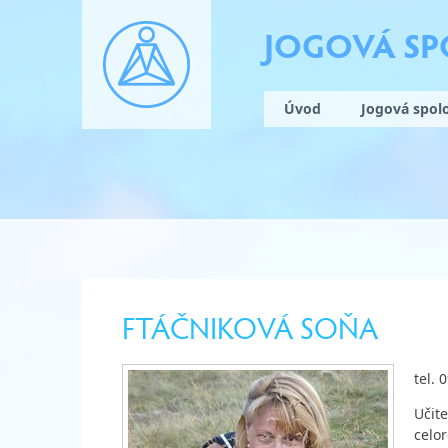
JOGOVÁ S
Úvod
Jogová spol
FTÁČNIKOVÁ SOŇA
tel. 
Učite
celo