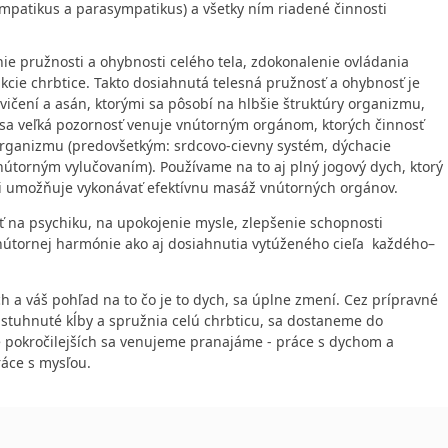
mpatikus a parasympatikus) a všetky ním riadené činnosti
e pružnosti a ohybnosti celého tela, zdokonalenie ovládania
cie chrbtice. Takto dosiahnutá telesná pružnosť a ohybnosť je
čení a asán, ktorými sa pôsobí na hlbšie štruktúry organizmu,
ch sa veľká pozornosť venuje vnútorným orgánom, ktorých činnosť
organizmu (predovšetkým: srdcovo-cievny systém, dýchacie
vnútorným vylučovaním). Používame na to aj plný jogový dych, ktorý
i umožňuje vykonávať efektívnu masáž vnútorných orgánov.
biť na psychiku, na upokojenie mysle, zlepšenie schopnosti
nútornej harmónie ako aj dosiahnutia vytúženého cieľa každého–
h a váš pohľad na to čo je to dych, sa úplne zmení. Cez prípravné
u stuhnuté kĺby a spružnia celú chrbticu, sa dostaneme do
e pokročilejších sa venujeme pranajáme - práce s dychom a
áce s mysľou.