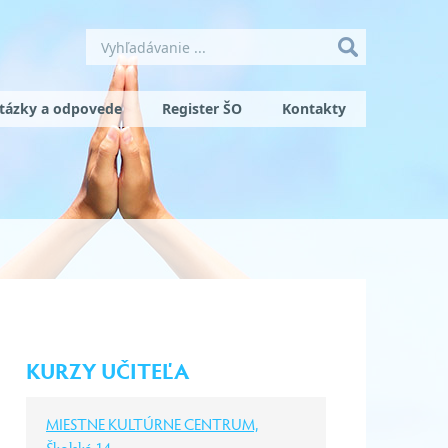
tázky a odpovede
Register ŠO
Kontakty
KURZY UČITEĽA
MIESTNE KULTÚRNE CENTRUM,
Školská 14