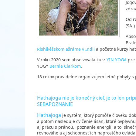
Jogo
zdrav
Od r
(SAJ)
Abso
Brati
Rishikéšskom ašráme v Indii
a početné kurzy hat
V roku 2020 som absolvovala kurz
YIN YOGA
pre 
YOGY
Bernie Clarkom
.
18 rokov pravidelne organizujem letné pobyty s j
Hathajoga nie je konečný cieľ, je to len prí
SEBAPOZNANIE
Hathajoga
je systém, ktorý pomôže človeku dok
a potom nasleduje cvičenie ásan, ktoré ovplyvň
aj prácu s pránou, poznanie energií, a to slneč
rovnováhe a aj schopnosť ich naprostého ovládan