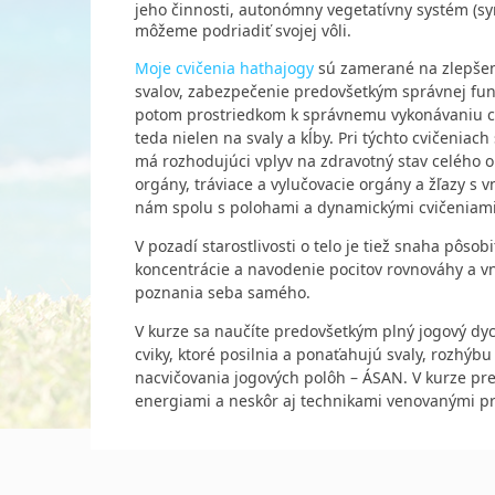
jeho činnosti, autonómny vegetatívny systém (sy
môžeme podriadiť svojej vôli.
Moje cvičenia hathajogy
sú zamerané na zlepšeni
svalov, zabezpečenie predovšetkým správnej funk
potom prostriedkom k správnemu vykonávaniu cvi
teda nielen na svaly a kĺby. Pri týchto cvičenia
má rozhodujúci vplyv na zdravotný stav celého 
orgány, tráviace a vylučovacie orgány a žľazy s 
nám spolu s polohami a dynamickými cvičeniam
V pozadí starostlivosti o telo je tiež snaha pôso
koncentrácie a navodenie pocitov rovnováhy a v
poznania seba samého.
V kurze sa naučíte predovšetkým plný jogový dyc
cviky, ktoré posilnia a ponaťahujú svaly, rozhýb
nacvičovania jogových polôh – ÁSAN. V kurze pr
energiami a neskôr aj technikami venovanými pr