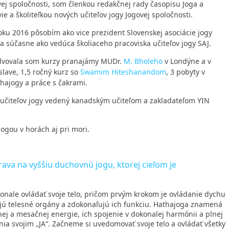
vej spoločnosti, som členkou redakčnej rady časopisu Joga a
ie a školiteľkou nových učiteľov jogy Jogovej spoločnosti.
oku 2016 pôsobím ako vice prezident Slovenskej asociácie jogy
 a súčasne ako vedúca školiaceho pracoviska učiteľov jogy SAJ.
lvovala som kurzy pranajámy MUDr.
M. Bholeho
v Londýne a v
slave, 1,5 ročný kurz so
S
wamim Hiteshanandom
, 3 pobyty v
hajogy a práce s čakrami.
učiteľov jogy vedený kanadským učiteľom a zakladateľom YIN
ogou v horách aj pri mori.
prava na vyššiu duchovnú jogu, ktorej cieľom je
onale ovládať svoje telo, pričom prvým krokom je ovládanie dychu
ujú telesné orgány a zdokonaľujú ich funkciu. Hathajoga znamená
nej a mesačnej energie, ich spojenie v dokonalej harmónii a plnej
ia svojim „JA“. Začneme si uvedomovať svoje telo a ovládať všetky