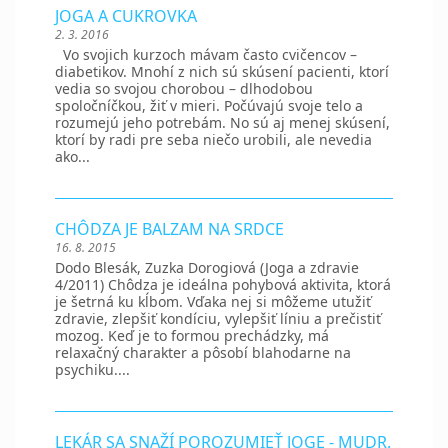
JOGA A CUKROVKA
2. 3. 2016
Vo svojich kurzoch mávam často cvičencov –
diabetikov. Mnohí z nich sú skúsení pacienti, ktorí
vedia so svojou chorobou – dlhodobou
spoločníčkou, žiť v mieri. Počúvajú svoje telo a
rozumejú jeho potrebám. No sú aj menej skúsení,
ktorí by radi pre seba niečo urobili, ale nevedia
ako...
CHÔDZA JE BALZAM NA SRDCE
16. 8. 2015
Dodo Blesák, Zuzka Dorogiová (Joga a zdravie
4/2011) Chôdza je ideálna pohybová aktivita, ktorá
je šetrná ku kĺbom. Vďaka nej si môžeme utužiť
zdravie, zlepšiť kondíciu, vylepšiť líniu a prečistiť
mozog. Keď je to formou prechádzky, má
relaxačný charakter a pôsobí blahodarne na
psychiku....
LEKÁR SA SNAŽÍ POROZUMIEŤ JOGE - MUDR.