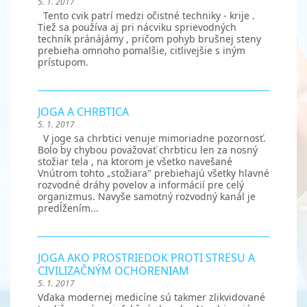
5. 1. 2017
Tento cvik patrí medzi očistné techniky - krije .
Tiež sa používa aj pri nácviku sprievodných
techník pránájámy , pričom pohyb brušnej steny
prebieha omnoho pomalšie, citlivejšie s iným
prístupom.
JOGA A CHRBTICA
5. 1. 2017
V joge sa chrbtici venuje mimoriadne pozornosť.
Bolo by chybou považovať chrbticu len za nosný
stožiar tela , na ktorom je všetko navešané
Vnútrom tohto „stožiara" prebiehajú všetky hlavné
rozvodné dráhy povelov a informácií pre celý
organizmus. Navyše samotný rozvodný kanál je
predĺžením...
JOGA AKO PROSTRIEDOK PROTI STRESU A
CIVILIZAČNÝM OCHORENIAM
5. 1. 2017
Vďaka modernej medicíne sú takmer zlikvidované