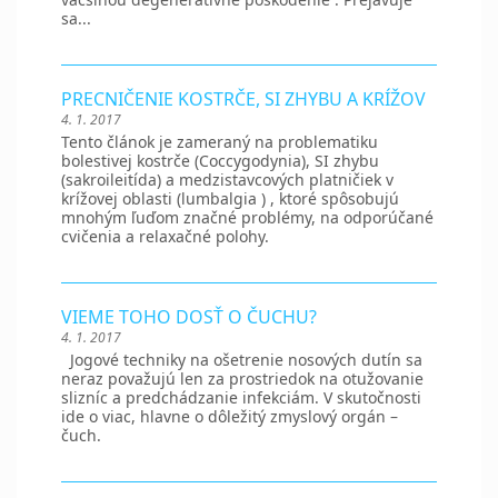
sa...
PRECNIČENIE KOSTRČE, SI ZHYBU A KRÍŽOV
4. 1. 2017
Tento článok je zameraný na problematiku
bolestivej kostrče (Coccygodynia), SI zhybu
(sakroileitída) a medzistavcových platničiek v
krížovej oblasti (lumbalgia ) , ktoré spôsobujú
mnohým ľuďom značné problémy, na odporúčané
cvičenia a relaxačné polohy.
VIEME TOHO DOSŤ O ČUCHU?
4. 1. 2017
Jogové techniky na ošetrenie nosových dutín sa
neraz považujú len za prostriedok na otužovanie
slizníc a predchádzanie infekciám. V skutočnosti
ide o viac, hlavne o dôležitý zmyslový orgán –
čuch.