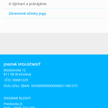
O dýchaní a pránájáme
Zdravotné účinky jogy
JOGOVÁ SPOLOČNOSŤ
Moskovská 12
811 08 Bratislava
IČO: 00681229
číslo účtu: IBAN: SK5009000000000011481575
DAGMAR BLIGHT
Predseda JS
Mob.:
0908 732 388