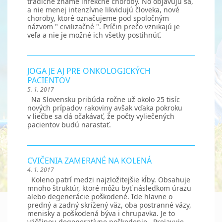
tradične známe infekčné choroby. No objavujú sa,
a nie menej intenzívne likvidujú človeka, nové
choroby, ktoré označujeme pod spoločným
názvom " civilizačné ". Príčin prečo vznikajú je
veľa a nie je možné ich všetky postihnúť.
JOGA JE AJ PRE ONKOLOGICKÝCH
PACIENTOV
5. 1. 2017
Na Slovensku pribúda ročne už okolo 25 tisíc
nových prípadov rakoviny avšak vďaka pokroku
v liečbe sa dá očakávať, že počty vyliečených
pacientov budú narastať.
CVIČENIA ZAMERANÉ NA KOLENÁ
4. 1. 2017
Koleno patrí medzi najzložitejšie kĺby. Obsahuje
mnoho štruktúr, ktoré môžu byť následkom úrazu
alebo degenerácie poškodené. Ide hlavne o
predný a zadný skrížený väz, oba postranné väzy,
menisky a poškodená býva i chrupavka. Je to
väčšinou degeneratívne poškodenie . Prejavuje