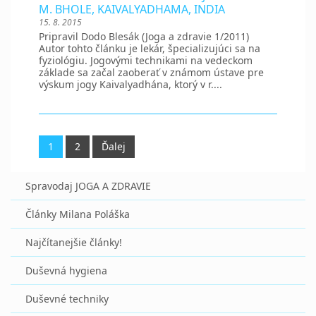
M. BHOLE, KAIVALYADHAMA, INDIA
15. 8. 2015
Pripravil Dodo Blesák (Joga a zdravie 1/2011)
Autor tohto článku je lekár, špecializujúci sa na
fyziológiu. Jogovými technikami na vedeckom
základe sa začal zaoberať v známom ústave pre
výskum jogy Kaivalyadhána, ktorý v r....
1
2
Ďalej
Spravodaj JOGA A ZDRAVIE
Články Milana Poláška
Najčítanejšie články!
Duševná hygiena
Duševné techniky