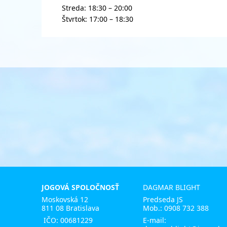
Streda: 18:30 – 20:00
Štvrtok: 17:00 – 18:30
JOGOVÁ SPOLOČNOSŤ
DAGMAR BLIGHT
Moskovská 12
Predseda JS
811 08 Bratislava
Mob.:
0908 732 388
IČO: 00681229
E-mail: