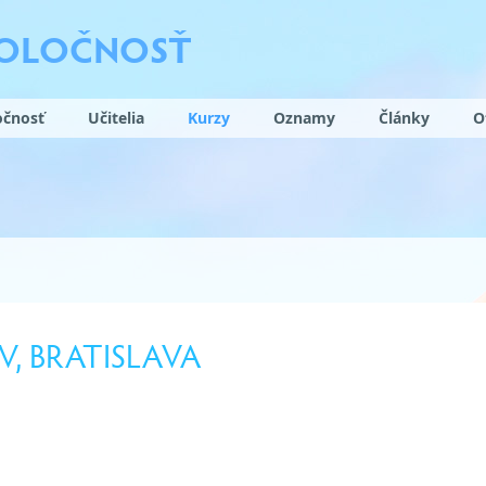
POLOČNOSŤ
očnosť
Učitelia
Kurzy
Oznamy
Články
O
V, BRATISLAVA