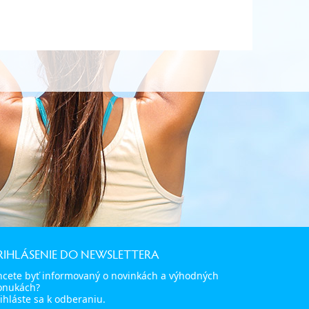
RIHLÁSENIE DO NEWSLETTERA
hcete byť informovaný o novinkách a výhodných
onukách?
ihláste sa k odberaniu.