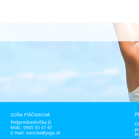
P
SOŇA FTÁČNIKOVÁ
Podpredsedníčka JS
C
Mob.:
0905 55 07 47
p
E-mail:
sonicka@joga.sk
Pr