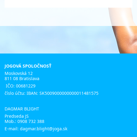
JOGOVÁ SPOLOČNOSŤ
Moskovská 12
811 08 Bratislava
IČO: 00681229
číslo účtu: IBAN: SK5009000000000011481575
DAGMAR BLIGHT
Predseda JS
Mob.:
0908 732 388
E-mail: dagmar.blight@joga.sk