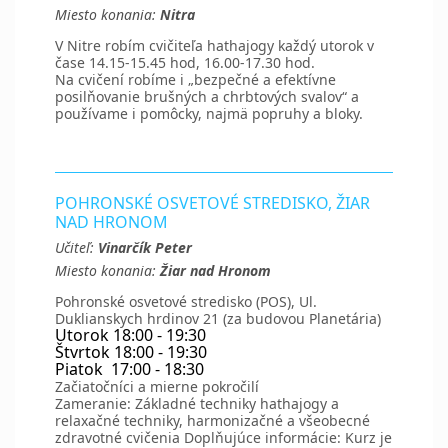
Miesto konania:
Nitra
V Nitre robím cvičiteľa hathajogy každý utorok v
čase 14.15-15.45 hod, 16.00-17.30 hod.
Na cvičení robíme i „bezpečné a efektívne
posilňovanie brušných a chrbtových svalov“ a
používame i pomôcky, najmä popruhy a bloky.
POHRONSKÉ OSVETOVÉ STREDISKO, ŽIAR
NAD HRONOM
Učiteľ:
Vinarčík Peter
Miesto konania:
Žiar nad Hronom
Pohronské osvetové stredisko (POS), Ul.
Duklianskych hrdinov 21 (za budovou Planetária)
Utorok 18:00 - 19:30
Štvrtok 18:00 - 19:30
Piatok 17:00 - 18:30
Začiatočníci a mierne pokročilí
Zameranie: Základné techniky hathajogy a
relaxačné techniky, harmonizačné a všeobecné
zdravotné cvičenia Doplňujúce informácie: Kurz je