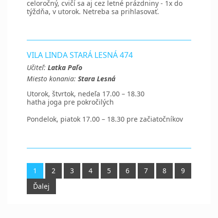
celoročný, cvičí sa aj cez letné prázdniny - 1x do
týždňa, v utorok. Netreba sa prihlasovať.
VILA LINDA STARÁ LESNÁ 474
Učiteľ:
Latka Paľo
Miesto konania:
Stara Lesná
Utorok, štvrtok, nedeľa 17.00 – 18.30
hatha joga pre pokročilých
Pondelok, piatok 17.00 – 18.30 pre začiatočníkov
1
2
3
4
5
6
7
8
9
Ďalej