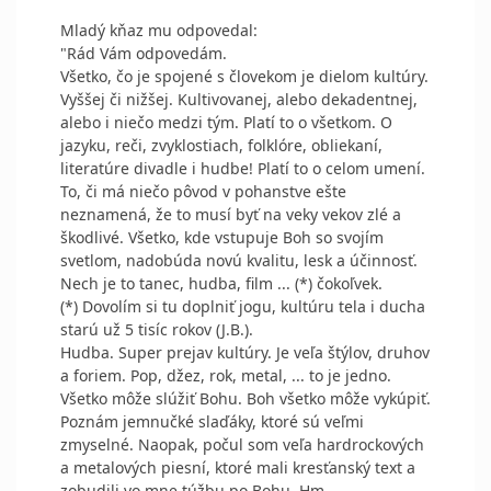
Mladý kňaz mu odpovedal:
"Rád Vám odpovedám.
Všetko, čo je spojené s človekom je dielom kultúry.
Vyššej či nižšej. Kultivovanej, alebo dekadentnej,
alebo i niečo medzi tým. Platí to o všetkom. O
jazyku, reči, zvyklostiach, folklóre, obliekaní,
literatúre divadle i hudbe! Platí to o celom umení.
To, či má niečo pôvod v pohanstve ešte
neznamená, že to musí byť na veky vekov zlé a
škodlivé. Všetko, kde vstupuje Boh so svojím
svetlom, nadobúda novú kvalitu, lesk a účinnosť.
Nech je to tanec, hudba, film ... (*) čokoľvek.
(*) Dovolím si tu doplniť jogu, kultúru tela i ducha
starú už 5 tisíc rokov (J.B.).
Hudba. Super prejav kultúry. Je veľa štýlov, druhov
a foriem. Pop, džez, rok, metal, ... to je jedno.
Všetko môže slúžiť Bohu. Boh všetko môže vykúpiť.
Poznám jemnučké slaďáky, ktoré sú veľmi
zmyselné. Naopak, počul som veľa hardrockových
a metalových piesní, ktoré mali kresťanský text a
zobudili vo mne túžbu po Bohu. Hm.