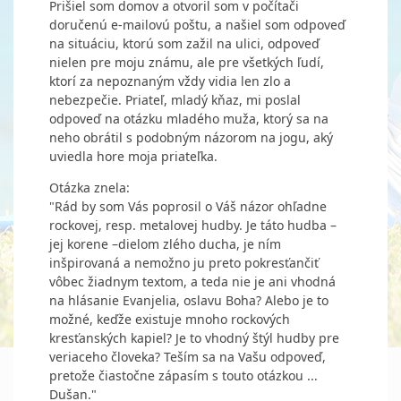
Prišiel som domov a otvoril som v počítači
doručenú e-mailovú poštu, a našiel som odpoveď
na situáciu, ktorú som zažil na ulici, odpoveď
nielen pre moju známu, ale pre všetkých ľudí,
ktorí za nepoznaným vždy vidia len zlo a
nebezpečie. Priateľ, mladý kňaz, mi poslal
odpoveď na otázku mladého muža, ktorý sa na
neho obrátil s podobným názorom na jogu, aký
uviedla hore moja priateľka.
Otázka znela:
"Rád by som Vás poprosil o Váš názor ohľadne
rockovej, resp. metalovej hudby. Je táto hudba –
jej korene –dielom zlého ducha, je ním
inšpirovaná a nemožno ju preto pokresťančiť
vôbec žiadnym textom, a teda nie je ani vhodná
na hlásanie Evanjelia, oslavu Boha? Alebo je to
možné, keďže existuje mnoho rockových
kresťanských kapiel? Je to vhodný štýl hudby pre
veriaceho človeka? Teším sa na Vašu odpoveď,
pretože čiastočne zápasím s touto otázkou ...
Dušan."