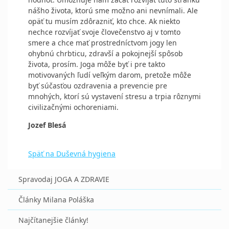
nášho života, ktorú sme možno ani nevnímali. Ale
opäť tu musím zdôrazniť, kto chce. Ak niekto
nechce rozvíjať svoje človečenstvo aj v tomto
smere a chce mať prostredníctvom jogy len
ohybnú chrbticu, zdravší a pokojnejší spôsob
života, prosím. Joga môže byť i pre takto
motivovaných ľudí veľkým darom, pretože môže
byť súčasťou ozdravenia a prevencie pre
mnohých, ktorí sú vystavení stresu a trpia rôznymi
civilizačnými ochoreniami.
Jozef Blesá
Späť na Duševná hygiena
Spravodaj JOGA A ZDRAVIE
Články Milana Poláška
Najčítanejšie články!