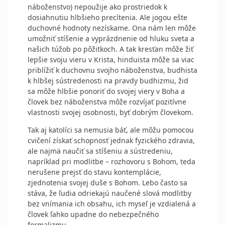
náboženstvo) nepoužije ako prostriedok k
dosiahnutiu hlbšieho precítenia. Ale jogou ešte
duchovné hodnoty nezískame. Ona nám len môže
umožniť stíšenie a vyprázdnenie od hluku sveta a
našich túžob po pôžitkoch. A tak kresťan môže žiť
lepšie svoju vieru v Krista, hinduista môže sa viac
priblížiť k duchovnu svojho náboženstva, budhista
k hlbšej sústredenosti na pravdy budhizmu, žid
sa môže hlbšie ponoriť do svojej viery v Boha a
človek bez náboženstva môže rozvíjať pozitívne
vlastnosti svojej osobnosti, byť dobrým človekom.
Tak aj katolíci sa nemusia báť, ale môžu pomocou
cvičení získať schopnosť jednak fyzického zdravia,
ale najmä naučiť sa stíšeniu a sústredeniu,
napríklad pri modlitbe – rozhovoru s Bohom, teda
nerušene prejsť do stavu kontemplácie,
zjednotenia svojej duše s Bohom. Lebo často sa
stáva, že ľudia odriekajú naučené slová modlitby
bez vnímania ich obsahu, ich myseľ je vzdialená a
človek ľahko upadne do nebezpečného
formalizmu.