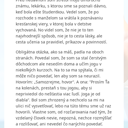
známu, lekárku, s ktorou sme sa poznali dávno,
keď bola ešte študentkou. Vedel som, že po
rozchode s manželom sa vrátila k poznávaniu
kresťanskej viery, v ktorej bola v detstve
vychovaná. No videl som, že nie je to ten
najvhodnejší spôsob, nie je to cesta lásky, ale
cesta učenia sa pravidiel, príkazov a povinností.
Obligátna otázka, ako sa máš, padla na oboch
stranách. Povedal som, že som sa stal čerstvým
dôchodcom ale nesedím doma a učím jogu v
niekoľkých kurzoch. Na to sa ma spýtala, či mi
môže ničo povedať, len aby som sa neurazil.
Hovorím: „Samozrejme, hovor“. A ona: “Prosím Ťa
na kolenách, prestaň s tou jogou, aby si
nepriviedol do nešťastia viac ľudí. Joga je od
diabla“. Bol som zhrozený a nechcelo sa mi na
ulici nič vysvetľovať, lebo na túto tému sme už raz
hovorili. Vlastne som, od rozčarovania nad tým, že
vzdelaný človek nevie, nepozná, nechce rozmýšľať
a rozlišovať, ani nevedel čo narýchlo povedať.