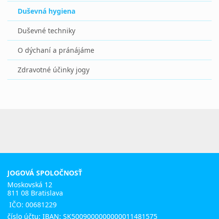
Duševná hygiena
Duševné techniky
O dýchaní a pránájáme
Zdravotné účinky jogy
JOGOVÁ SPOLOČNOSŤ
Moskovská 12
811 08 Bratislava
IČO: 00681229
číslo účtu: IBAN: SK5009000000000011481575