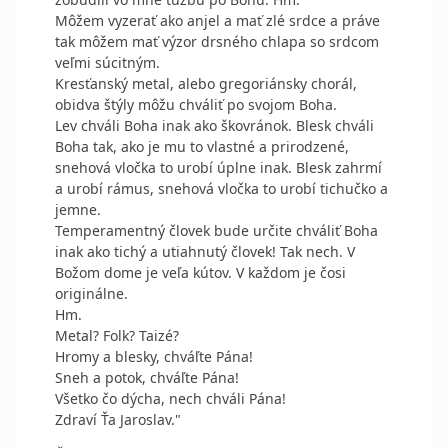
Môžem vyzerať ako anjel a mať zlé srdce a práve
tak môžem mať výzor drsného chlapa so srdcom
veľmi súcitným.
Kresťanský metal, alebo gregoriánsky chorál,
obidva štýly môžu chváliť po svojom Boha.
Lev chváli Boha inak ako škovránok. Blesk chváli
Boha tak, ako je mu to vlastné a prirodzené,
snehová vločka to urobí úplne inak. Blesk zahrmí
a urobí rámus, snehová vločka to urobí tichučko a
jemne.
Temperamentný človek bude určite chváliť Boha
inak ako tichý a utiahnutý človek! Tak nech. V
Božom dome je veľa kútov. V každom je čosi
originálne.
Hm.
Metal? Folk? Taizé?
Hromy a blesky, chváľte Pána!
Sneh a potok, chváľte Pána!
Všetko čo dýcha, nech chváli Pána!
Zdraví Ťa Jaroslav."