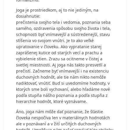
Joga je prostriedkom, aj to nie jediným, na
dosiahnutie:
prečistenia svojho tela i vedomia, poznania seba
samého, ozdravenia spôsobu svojho života i tela,
schopnosti byť vnímavejší a sústredenejší, stavu
stíšenia vo svojom vnútri. Je to ako veľké
upratovanie v človeku. Ako vypratanie starej
zaprášenej kutice od starých vecí a prachu a
vybielenie stien. Zrazu sa ocitneme v čistej a
svetlej miestnosti. Aj joga nás takto presvetlí a
prečistí. Začneme byť vnímavejší i na existenciu
duchovných hodnôt, ale tie nám nikto nemôže
nadiktovať, vnútiť. Buď si uvedomíme hodnoty, v
ktorých sme boli vychovaní, alebo hľadáme nové
podľa stupňa nášho poznania a podľa stupňa z
hierarchie hodnôt, ktoré vyznávame.
Áno, joga nám môže dať poznanie, že šťastie
človeka nespočíva len v materiálnych hodnotách
ale v poznávaní a v žití určitých duchovných
hodnôt. Umožňuje nám začať rozvíjať túto stránku