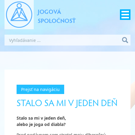
JOGOVÁ
SPOLOČNOSŤ
Prejsť na navigáciu
STALO SA MI V JEDEN DEŇ
Stalo sa mi v jeden deň,
alebo je joga od diabla?
Pred nedávnom som stretol moju dlhoročnú