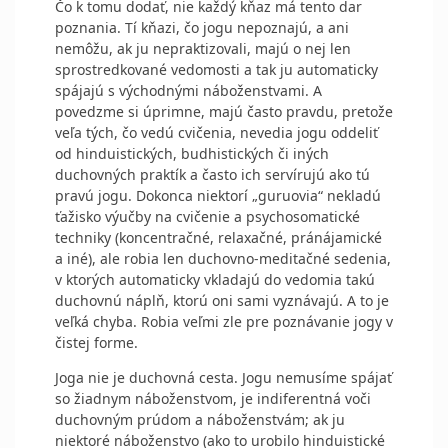
Čo k tomu dodať, nie každý kňaz má tento dar
poznania. Tí kňazi, čo jogu nepoznajú, a ani
nemôžu, ak ju nepraktizovali, majú o nej len
sprostredkované vedomosti a tak ju automaticky
spájajú s východnými náboženstvami. A
povedzme si úprimne, majú často pravdu, pretože
veľa tých, čo vedú cvičenia, nevedia jogu oddeliť
od hinduistických, budhistických či iných
duchovných praktík a často ich servírujú ako tú
pravú jogu. Dokonca niektorí „guruovia“ nekladú
ťažisko výučby na cvičenie a psychosomatické
techniky (koncentračné, relaxačné, pránájamické
a iné), ale robia len duchovno-meditačné sedenia,
v ktorých automaticky vkladajú do vedomia takú
duchovnú náplň, ktorú oni sami vyznávajú. A to je
veľká chyba. Robia veľmi zle pre poznávanie jogy v
čistej forme.
Joga nie je duchovná cesta. Jogu nemusíme spájať
so žiadnym náboženstvom, je indiferentná voči
duchovným prúdom a náboženstvám; ak ju
niektoré náboženstvo (ako to urobilo hinduistické