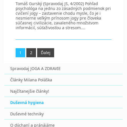
Tomáš Gurský (Spravodaj JS, 4/2002) Pohľad
psychológa na jednu zo zásadných podmienok pri
cvičení jogy – zastavenie chodu mysle, čo je i
nesmierne veľkým prínosom jogy pre človeka
súčasnej civilizácie, zavaleného množstvom
informácií, súťaživosťou a stresom....
1
2
Ďalej
Spravodaj JOGA A ZDRAVIE
Články Milana Poláška
Najčítanejšie články!
Duševná hygiena
Duševné techniky
O dýchaní a pránájáme