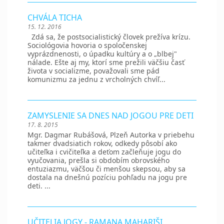
CHVÁLA TICHA
15. 12. 2016
Zdá sa, že postsocialistický človek prežíva krízu.
Sociológovia hovoria o spoločenskej
vyprázdnenosti, o úpadku kultúry a o „blbej"
nálade. Ešte aj my, ktorí sme prežili väčšiu časť
života v socializme, považovali sme pád
komunizmu za jednu z vrcholných chvíľ...
ZAMYSLENIE SA DNES NAD JOGOU PRE DETI
17. 8. 2015
Mgr. Dagmar Rubášová, Plzeň Autorka v priebehu
takmer dvadsiatich rokov, odkedy pôsobí ako
učiteľka i cvičiteľka a deťom začleňuje jogu do
vyučovania, prešla si obdobím obrovského
entuziazmu, väčšou či menšou skepsou, aby sa
dostala na dnešnú pozíciu pohľadu na jogu pre
deti. ...
UČITELIA JOGY - RAMANA MAHARIŠI