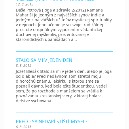
12. 8. 2015
Dáša Petrová (Joga a zdravie 2/2012) Ramana
Mahariši je jedným z najväčších synov Indie a
jedným z najväčších učiteľov mystickej spirituality
v dejinách. Jeho učenie je vo svojej radikálnej
prostote originálnym vyjadrením védantickej
duchovnej myšlienky, prezentovanej v
staroindických upanišádach a...
STALO SA MI V JEDEN DEŇ
8. 8. 2015
Jozef Blesák Stalo sa mi v jeden deň, alebo je joga
od diabla? Pred nedávnom som stretol moju
dlhoročnú známu, lekárku, s ktorou sme sa
poznali dávno, keď bola ešte študentkou. Vedel
som, že po rozchode s manželom sa vrátila k
poznávaniu kresťanskej viery, v ktorej bola v
detstve vychovaná....
PREČO SA NEDARÍ STÍŠIŤ MYSEĽ?
6. 8. 2015