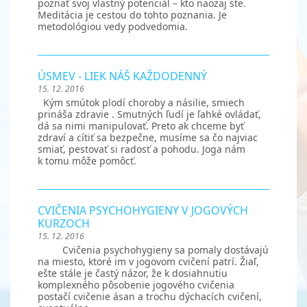
poznať svoj vlastný potenciál – kto naozaj ste.
Meditácia je cestou do tohto poznania. Je
metodológiou vedy podvedomia.
ÚSMEV - LIEK NÁŠ KAŽDODENNÝ
15. 12. 2016
Kým smútok plodí choroby a násilie, smiech
prináša zdravie . Smutných ľudí je ľahké ovládať,
dá sa nimi manipulovať. Preto ak chceme byť
zdraví a cítiť sa bezpečne, musíme sa čo najviac
smiať, pestovať si radosť a pohodu. Joga nám
k tomu môže pomôcť.
CVIČENIA PSYCHOHYGIENY V JOGOVÝCH
KURZOCH
15. 12. 2016
Cvičenia psychohygieny sa pomaly dostávajú
na miesto, ktoré im v jogovom cvičení patrí. Žiaľ,
ešte stále je častý názor, že k dosiahnutiu
komplexného pôsobenie jogového cvičenia
postačí cvičenie ásan a trochu dýchacích cvičení,