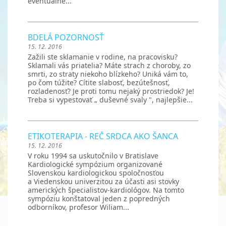
eventuálne...
BDELÁ POZORNOSŤ
15. 12. 2016
Zažili ste sklamanie v rodine, na pracovisku?
Sklamali vás priatelia? Máte strach z choroby, zo
smrti, zo straty niekoho blízkeho? Uniká vám to,
po čom túžite? Cítite slabosť, bezútešnosť,
rozladenosť? Je proti tomu nejaký prostriedok? Je!
Treba si vypestovať „ duševné svaly ", najlepšie...
ETIKOTERAPIA - REČ SRDCA AKO ŠANCA
15. 12. 2016
V roku 1994 sa uskutočnilo v Bratislave
Kardiologické sympózium organizované
Slovenskou kardiologickou spoločnosťou
a Viedenskou univerzitou za účasti asi stovky
amerických špecialistov-kardiológov. Na tomto
sympóziu konštatoval jeden z popredných
odborníkov, profesor Wiliam...