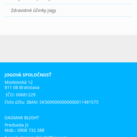
Zdravotné účinky jogy
JOGOVÁ SPOLOČNOSŤ
Moskovská 12
811 08 Bratislava
IČO: 00681229
číslo účtu: IBAN: SK5009000000000011481575
DAGMAR BLIGHT
Predseda JS
Mob.:
0908 732 388