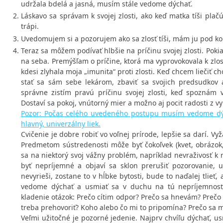
udržala bdelá a jasná, musím stále vedome dýchať.
Láskavo sa správam k svojej zlosti, ako keď matka tíši plačú
trápi.
Uvedomujem si a pozorujem ako sa zlosť tíši, mám ju pod ko
Teraz sa môžem podívať hlbšie na príčinu svojej zlosti. Pokia
na seba. Premýšľam o príčine, ktorá ma vyprovokovala k zlost
kdesi zlyhala moja „imunita“ proti zlosti. Keď chcem liečiť c
stať sa sám sebe lekárom, zbaviť sa svojich predsudkov 
správne zistím pravú príčinu svojej zlosti, keď spoznám 
Dostaví sa pokoj, vnútorný mier a možno aj pocit radosti z vy
Pozor: Počas celého uvedeného postupu musím vedome dých
hlavný, univerzálny liek.
Cvičenie je dobre robiť vo voľnej prírode, lepšie sa darí. Vy
Predmetom sústredenosti môže byť čokoľvek (kvet, obrázok,
sa na niektorý svoj vážny problém, napríklad nevraživosť k n
byť nepríjemné a objaví sa sklon prerušiť pozorovanie, 
nevyrieši, zostane to v hĺbke bytosti, bude to naďalej tlieť,
vedome dýchať a usmiať sa v duchu na tú nepríjemnosť 
kladenie otázok: Prečo cítim odpor? Prečo sa hnevám? Prečo
treba prehovoriť? Koho alebo čo mi to pripomína? Prečo sa m
Veľmi užitočné je pozorné jedenie. Najprv chvíľu dýchať, u