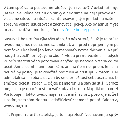
V čom spočíva to pestovanie „duševných svalov“? V ovládnutí my
jazera. Nevidíme cez ňu do hĺbky a nevidíme na nej správne ani 
viac sme citovo na situácii zainteresovaní, tým je hladina naše
správne vidieť, usudzovať a zachovať si pokoj. Ako ovládnuť myse
poznali už dávni mudrci. Je ňou
cvičenie bdelej pozornosti.
Sústavná bdelosť sa týka všetkého, čo nás stretá, či už je to prí
uvedomujeme, nesnažíme sa uniknúť, ani pred nepríjemnými poci
pomôckou bdelosti je všetko pomenovať v rytme dýchania. Naprí
nádychu „bolí“, pri výdychu „bolí“. Alebo pri nervozite pri nádyc
Princíp starostlivého pozorovania vyžaduje neoddeľovať sa od toh
pocit. Ani pred ním ani neunikám, ani na ňom nelipnem, len si
neutrálny postoj. Je to dôležitá podmienka prístupu k cvičeniu. 
odmietali sami seba a stratili by sme príležitosť sebapoznania.
smútok, bolesť, strach..., dôjde k zmiereniu a stav sa stíši. Sam
nie, preto je dobré postupovať krok za krokom. Napríklad mám zl
Postupujem takto:
u
vedomujem si, že mám zlosť, pozorujem, že k
zlostím, som sám zlobou. Potlačiť zlosť znamená potlačiť alebo v
uvedomujem
Prijmem zlosť priateľsky, je to moja zlosť. Nechávam ju spl