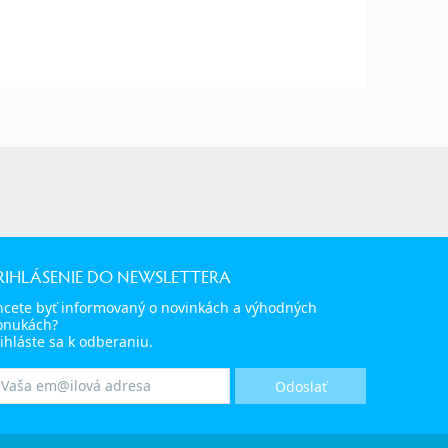
RIHLÁSENIE DO NEWSLETTERA
hcete byť informovaný o novinkách a výhodných
onukách?
ihláste sa k odberaniu.