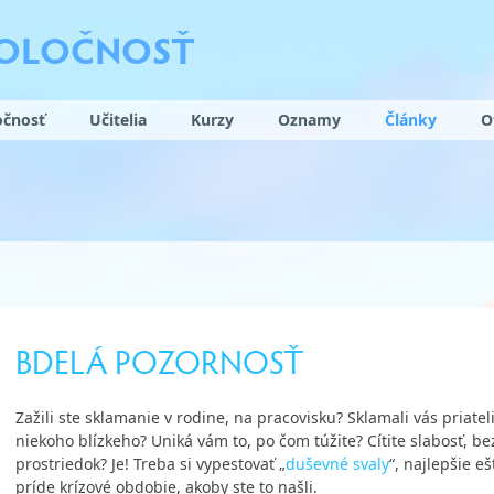
POLOČNOSŤ
očnosť
Učitelia
Kurzy
Oznamy
Články
O
BDELÁ POZORNOSŤ
Zažili ste sklamanie v rodine, na pracovisku? Sklamali vás priatel
niekoho blízkeho? Uniká vám to, po čom túžite? Cítite slabosť, be
prostriedok? Je! Treba si vypestovať „
duševné svaly
“, najlepšie e
príde krízové obdobie, akoby ste to našli.