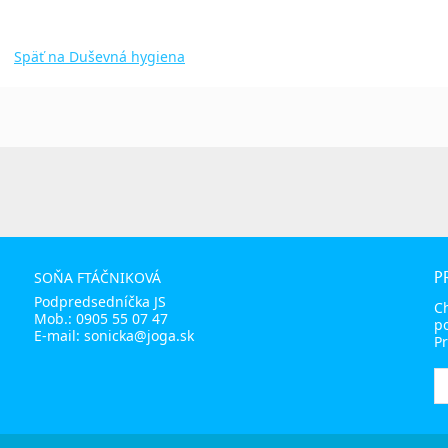
Späť na Duševná hygiena
P
SOŇA FTÁČNIKOVÁ
Podpredsedníčka JS
C
Mob.:
0905 55 07 47
p
E-mail:
sonicka@joga.sk
Pr