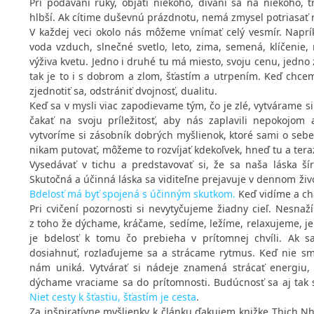
Pri podávaní ruky, objatí niekoho, dívaní sa na niekoho,
hlbší. Ak cítime duševnú prázdnotu, nemá zmysel potriasať r
V každej veci okolo nás môžeme vnímať celý vesmír. Naprí
voda vzduch, slnečné svetlo, leto, zima, semená, klíčenie, 
výživa kvetu. Jedno i druhé tu má miesto, svoju cenu, jedno 
tak je to i s dobrom a zlom, šťastím a utrpením. Keď chce
zjednotiť sa, odstrániť dvojnosť, dualitu.
Keď sa v mysli viac zapodievame tým, čo je zlé, vytvárame si
čakať na svoju príležitosť, aby nás zaplavili nepokojom 
vytvoríme si zásobník dobrých myšlienok, ktoré sami o seb
nikam putovať, môžeme to rozvíjať kdekoľvek, hneď tu a tera
Vysedávať v tichu a predstavovať si, že sa naša láska ší
Skutočná a účinná láska sa viditeľne prejavuje v dennom živo
Bdelosť má byť spojená s účinným skutkom.
Keď vidíme a ch
Pri cvičení pozornosti si nevytyčujeme žiadny cieľ. Nesnaží
z toho že dýchame, kráčame, sedíme, ležíme, relaxujeme, je
je bdelosť k tomu čo prebieha v prítomnej chvíli. Ak 
dosiahnuť, rozlaďujeme sa a strácame rytmus. Keď nie s
nám uniká. Vytvárať si nádeje znamená strácať energiu,
dýchame vraciame sa do prítomnosti. Budúcnosť sa aj tak s
Niet cesty k šťastiu, šťastím je cesta
.
Za inšpiratívne myšlienky k článku ďakujem knižke Thich Nh