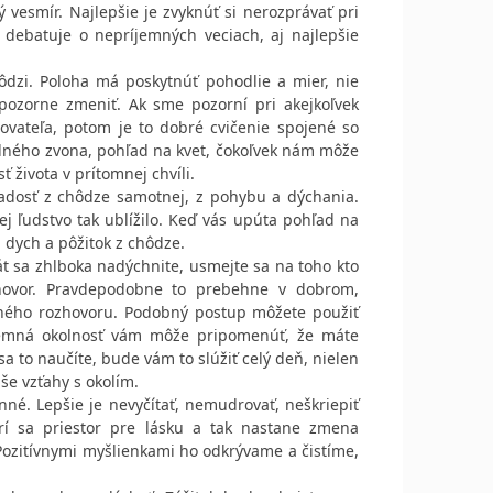
 vesmír. Najlepšie je zvyknúť si nerozprávať pri
í debatuje o nepríjemných veciach, aj najlepšie
hôdzi. Poloha má poskytnúť pohodlie a mier, nie
 pozorne zmeniť. Ak sme pozorní pri akejkoľvek
ovateľa, potom je to dobré cvičenie spojené so
tolného zvona, pohľad na kvet, čokoľvek nám môže
 života v prítomnej chvíli.
radosť z chôdze samotnej, z pohybu a dýchania.
ej ľudstvo tak ublížilo. Keď vás upúta pohľad na
 dych a pôžitok z chôdze.
rát sa zhlboka nadýchnite, usmejte sa na toho kto
 hovor. Pravdepodobne to prebehne v dobrom,
mného rozhovoru. Podobný postup môžete použiť
íjemná okolnosť vám môže pripomenúť, že máte
a to naučíte, bude vám to slúžiť celý deň, nielen
še vzťahy s okolím.
né. Lepšie je nevyčítať, nemudrovať, neškriepiť
orí sa priestor pre lásku a tak nastane zmena
Pozitívnymi myšlienkami ho odkrývame a čistíme,