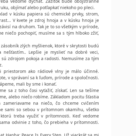
 treba vedome dýchať. Zážitok bude obojstranne
uku, objímať alebo potľapkať niekoho po pleci.
klad v kúsku papiera sú chemické prvky, strom,
rast... V kvete je zdroj hnoja a v kúsku hnoja je
závisí na druhom. Tak je to so všetkým v prírode,
me niečo pochopiť, musíme sa s tým hlboko zžiť,
 zásobník zlých myšlienok, ktoré v skrytosti budú
a nešťastím.. Lepšie je myslieť na dobré veci,
e sú zdrojom pokoja a radosti. Nemusíme za tým
z.
ri priestorom ako rádiové vlny je málo účinné.
te, v správaní sa k ľuďom, prírode a spoločnosti.
ápeme, mali by sme i konať.
me sa z toho čosi vyťažiť, získať. Len sa tešíme
me, alebo niečo robíme. Základom pocitu šťastia
sa zameriavame na niečo, čo chceme cvičením
me sami so sebou v prítomnom okamihu, všetko
 ktorú treba využiť v prítomnosti. Keď vedome
ama odvinie z toho, čo prebieha v prítomnosti.
at Hanha: Peace Is Every Step. Už viackrát sa mi