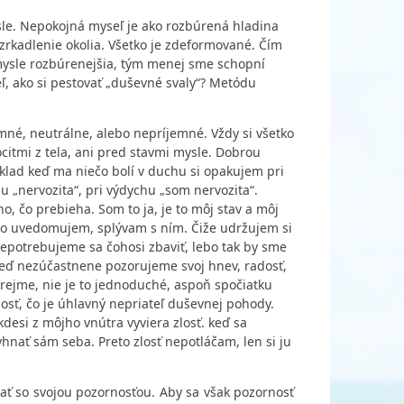
sle. Nepokojná myseľ je ako rozbúrená hladina
zrkadlenie okolia. Všetko je zdeformované. Čím
j mysle rozbúrenejšia, tým menej sme schopní
ľ, ako si pestovať „duševné svaly“? Metódu
jemné, neutrálne, alebo nepríjemné. Vždy si všetko
tmi z tela, ani pred stavmi mysle. Dobrou
klad keď ma niečo bolí v duchu si opakujem pri
hu „nervozita“, pri výdychu „som nervozita“.
o, čo prebieha. Som to ja, je to môj stav a môj
 ho uvedomujem, splývam s ním. Čiže udržujem si
Nepotrebujeme sa čohosi zbaviť, lebo tak by sme
 Keď nezúčastnene pozorujeme svoj hnev, radosť,
ozrejme, nie je to jednoduché, aspoň spočiatku
osť, čo je úhlavný nepriateľ duševnej pohody.
desi z môjho vnútra vyviera zlosť. keď sa
yhnať sám seba. Preto zlosť nepotláčam, len si ju
ývať so svojou pozornosťou. Aby sa však pozornosť