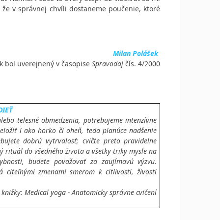
, že v správnej chvíli dostaneme poučenie, ktoré
Milan Polášek
k bol uverejnený v časopise
Spravodaj
čís. 4/2000
DIEŤ
alebo telesné obmedzenia, potrebujeme intenzívne
preložiť i ako horko či oheň, teda planúce nadšenie
bujete dobrú vytrvalosť; cvičte preto pravidelne
 rituál do všedného života a všetky triky mysle na
ybnosti, budete považovať za zaujímavú výzvu.
 citeľnými zmenami smerom k citlivosti, živosti
z knižky: Medical yoga - Anatomicky správne cvičení