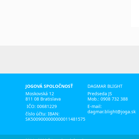
JOGOVÁ SPOLOČNOSŤ
DAGMAR BLIGHT
Moskovská 12
Predseda JS
811 08 Bratislava
Mob.:
0908 732 388
IČO: 00681229
E-mail:
dagmar.blight@joga.sk
číslo účtu: IBAN:
SK5009000000000011481575