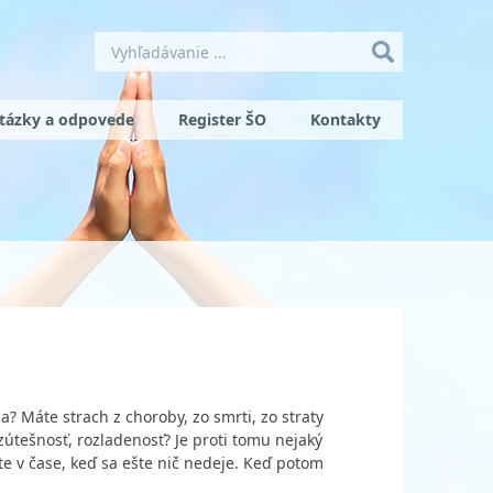
tázky a odpovede
Register ŠO
Kontakty
ia? Máte strach z choroby, zo smrti, zo straty
zútešnosť, rozladenosť? Je proti tomu nejaký
šte v čase, keď sa ešte nič nedeje. Keď potom