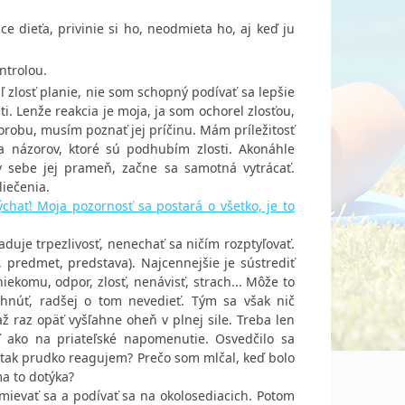
ce dieťa, privinie si ho, neodmieta ho, aj keď ju
ntrolou.
ľ zlosť planie, nie som schopný podívať sa lepšie
i. Lenže reakcia je moja, ja som ochorel zlosťou,
horobu, musím poznať jej príčinu. Mám príležitosť
a názorov, ktoré sú podhubím zlosti. Akonáhle
v sebe jej prameň, začne sa samotná vytrácať.
liečenia.
ať! Moja pozornosť sa postará o všetko, je to
žaduje trpezlivosť, nenechať sa ničím rozptyľovať.
 predmet, predstava). Najcennejšie je sústrediť
iekomu, odpor, zlosť, nenávisť, strach... Môže to
uhnúť, radšej o tom nevedieť. Tým sa však nič
 až raz opäť vyšľahne oheň v plnej sile. Treba len
ako na priateľské napomenutie. Osvedčilo sa
 tak prudko reagujem? Prečo som mlčal, keď bolo
a to dotýka?
smievať sa a podívať sa na okolosediacich. Potom