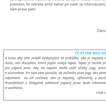
potvrdilo, že netreba príliš behať po svete za informáciami
nám práve patrí.
Článo
ČO BY SME MALI VE
K tomu aby sme zvládli vyskytujúce sa prekážka, ako je nepokoj 
úsilie, istú disciplínu, ktorú jogíni volajú tapas. Tapas je možné 
pre jogovú prax. Aby ste naplno mohli zažiť účinky jogy, potre
a sústredene. Pri tom vám pomôže, ak začleníte prax jogy ako pevný
odpútanie
sa od cvičenia, ako je nepokoj, výhovorky a poch
Pravidelnosť a láskyplná oddanosť jogovej praxi bude odmenená
a uvoľneniu.
Citát 