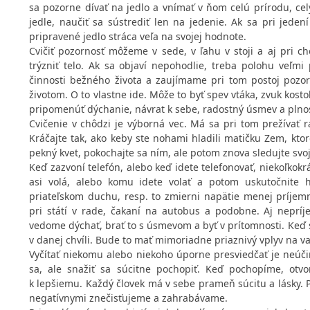
sa pozorne dívať na jedlo a vnímať v ňom celú prírodu, celý
jedle, naučiť sa sústrediť len na jedenie. Ak sa pri jeden
pripravené jedlo stráca veľa na svojej hodnote.
Cvičiť pozornosť môžeme v sede, v ľahu v stoji a aj pri c
trýzniť telo. Ak sa objaví nepohodlie, treba polohu veľmi
činnosti bežného života a zaujímame pri tom postoj pozor
životom. O to vlastne ide. Môže to byť spev vtáka, zvuk kos
pripomenúť dýchanie, návrat k sebe, radostný úsmev a plnosť
Cvičenie v chôdzi je výborná vec. Má sa pri tom prežívať 
Kráčajte tak, ako keby ste nohami hladili matičku Zem, ktor
pekný kvet, pokochajte sa ním, ale potom znova sledujte svoj
Keď zazvoní telefón, alebo keď idete telefonovať, niekoľkok
asi volá, alebo komu idete volať a potom uskutočnite
priateľskom duchu, resp. to zmierni napätie menej príje
pri státí v rade, čakaní na autobus a podobne. Aj nepr
vedome dýchať, brať to s úsmevom a byť v prítomnosti. Keď s
v danej chvíli. Bude to mať mimoriadne priaznivý vplyv na va
Vyčítať niekomu alebo niekoho úporne presviedčať je neúčin
sa, ale snažiť sa súcitne pochopiť. Keď pochopíme, otv
k lepšiemu. Každý človek má v sebe prameň súcitu a lásky. 
negatívnymi znečisťujeme a zahrabávame.