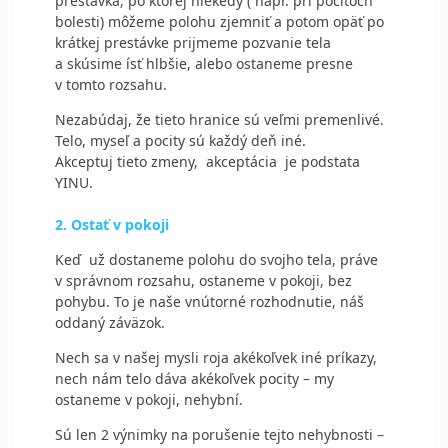
prestávka, po ktorej niekedy ( napr. pri pocitoch
bolesti) môžeme polohu zjemniť a potom opäť po
krátkej prestávke prijmeme pozvanie tela
a skúsime ísť hlbšie, alebo ostaneme presne
v tomto rozsahu.
Nezabúdaj, že tieto hranice sú veľmi premenlivé.
Telo, myseľ a pocity sú každý deň iné.
Akceptuj tieto zmeny,
akceptácia
je podstata
YINU.
2. Ostať v pokoji
Keď
už dostaneme polohu do svojho tela, práve
v správnom rozsahu, ostaneme v pokoji, bez
pohybu. To je naše vnútorné rozhodnutie, náš
oddaný záväzok.
Nech sa v našej mysli roja akékoľvek iné príkazy,
nech nám telo dáva akékoľvek pocity – my
ostaneme v pokoji, nehybní.
Sú len 2 výnimky na porušenie tejto nehybnosti –