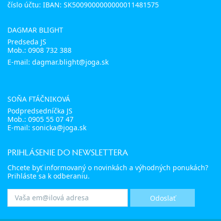
číslo účtu: IBAN: SK5009000000000011481575
DAGMAR BLIGHT
Predseda JS
Mob.:
0908 732 388
E-mail: dagmar.blight@joga.sk
SOŇA FTÁČNIKOVÁ
Podpredsedníčka JS
Mob.:
0905 55 07 47
E-mail:
sonicka@joga.sk
PRIHLÁSENIE DO NEWSLETTERA
Chcete byť informovaný o novinkách a výhodných ponukách?
Prihláste sa k odberaniu.