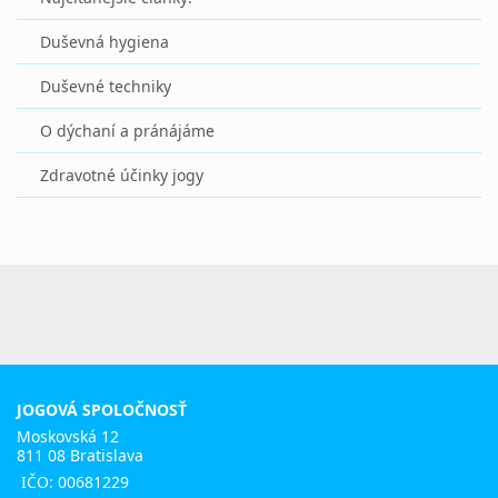
Duševná hygiena
Duševné techniky
O dýchaní a pránájáme
Zdravotné účinky jogy
JOGOVÁ SPOLOČNOSŤ
Moskovská 12
811 08 Bratislava
IČO: 00681229