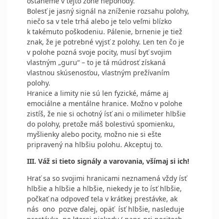
ostaneme v tejto zóne nepohody.
Bolesť je jasný signál na zníženie rozsahu polohy,
niečo sa v tele trhá alebo je telo veľmi blízko
k takémuto poškodeniu. Pálenie, brnenie je tiež
znak, že je potrebné vyjsť z polohy. Len ten čo je
v polohe pozná svoje pocity, musí byť svojim
vlastným „guru“ – to je tá múdrosť získaná
vlastnou skúsenosťou, vlastným prežívaním
polohy.
Hranice a limity nie sú len fyzické, máme aj
emociálne a mentálne hranice. Možno v polohe
zistíš, že nie si ochotný ísť ani o milimeter hlbšie
do polohy, pretože máš bolestivú spomienku,
myšlienky alebo pocity, možno nie si ešte
pripravený na hlbšiu polohu. Akceptuj to.
III. Váž si tieto signály a varovania, všímaj si ich!
Hrať sa so svojimi hranicami neznamená vždy ísť
hlbšie a hlbšie a hlbšie, niekedy je to ísť hlbšie,
počkať na odpoveď tela v krátkej prestávke, ak
nás
ono
pozve ďalej, opäť
ísť hlbšie, nasleduje