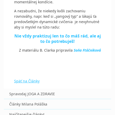
momentálnej kondície.
A nezabudni, že niekedy kvôli zachovaniu
rovnováhy, napr. keď si „yangový typ“ a lákajú ťa
predovšetkým dynamické cvičenia
je nevyhnutné
aby si myslel na túto radu:
Nie vždy praktizuj len to čo máš rád, ale aj
to čo potrebuješ!
Z materiálu B. Clarka pripravila
Soňa Ftáčniková
Späť na Články
Spravodaj JOGA A ZDRAVIE
Články Milana Poláška
Najčítanejšie články!