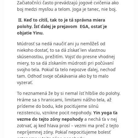
Začiatočníci často prevádzajú jogové cvičenia ako
boj medzi mysľou a telom. Joga je tanec, nie boj.
II. Keď to cítiš, tak to je tá správna miera
polohy. Ísť ďalej je prejavom
EGA, ostať je
objatie Yinu.
Múdrosť sa nedá naučiť ani ju nemôžeš od
niekoho dostať, to sa dá získať len vlastnou
skúsenosťou, prežitím. Vojsť do presne vhodnej
miery, to sa dá získaním múdrosti pri počúvaní
svojho tela. Pokiaľ ťa telo nepozve ďalej, nechoď
tam. Odhoď svoje očakávania ako by to malo
vyzerať.
To neznamená že by si nemal ísť hlbšie do polohy.
Hráme sa s hranicami, limitami nášho tela, až
prídeme do bodu, kde pociťujeme silnú
rezistenciu, vznikne pocit nepohody.
Yin yoga ťa
vezme do tejto zóny nepohody
a nechá ťa v nej
zotrvať, aj keď hlava prosí – vezmi ma preč z tejto
nepríjemnej zóny. Pokiaľ nepociťujeme bolesť