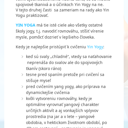
spojivové tkanivá a o účinkoch Yin Yogy na ne.
V tejto druhej časti
sa zameriam na rady ako Yin
Yogu praktizovať.
YIN YOGA
má tie isté ciele ako všetky ostatné
školy jogy, t.j. navodiť rovnováhu, stíšiť vírenie
mysle, pomôcť dozrieť v lepšieho človeka.
Kedy je najlepšie pristúpiť k cvičeniu
Yin Yogy
:
keď sú svaly „chladné“, vtedy sa naťahovanie
neprenáša do svalov ale do spojivových
tkanív (skoro ráno)
tesne pred spaním pretože pri cvičení sa
stišuje myseľ
pred cvičením yang yogy, ako príprava na
dynamickejšie cvičenia
kvôli vytvoreniu rovnováhy, kedy je
optimálne vyrovnať yangový charakter
určitých aktivít a aj vonkajších vplyvov
prostredia (na jar a v lete – yangové
obdobia, v hektickom životnom období, po