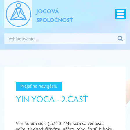
JOGOVÁ
SPOLOČNOSŤ
Prejsť na navigáciu
YIN YOGA - 2.ČASŤ
V minulom čísle (JaZ 2014/4)
som sa venovala
veľmi zjednodušenému náčrtu toho, čo sú hlboké