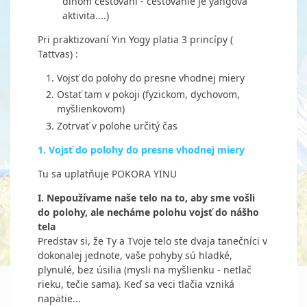
dlhom cestovaní - cestovanie je yangová
aktivita....)
Pri praktizovaní Yin Yogy platia 3 princípy (
Tattvas) :
Vojsť do polohy do presne vhodnej miery
Ostať tam v pokoji (fyzickom, dychovom,
myšlienkovom)
Zotrvať v polohe určitý čas
1. Vojsť do polohy do presne vhodnej miery
Tu sa uplatňuje POKORA YINU
I. Nepoužívame naše telo na to, aby sme vošli
do polohy, ale necháme polohu vojsť do nášho
tela
Predstav si, že Ty a Tvoje telo ste dvaja tanečníci v
dokonalej jednote, vaše pohyby sú hladké,
plynulé, bez úsilia (mysli na myšlienku - netlač
rieku, tečie sama). Keď sa veci tlačia vzniká
napätie...