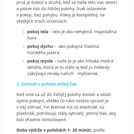
prvá je bolesť a druhá, keď sa naše telo viac otvorí
a pozve nás do hlbšej polohy. Inak ostaneme
v pokoji, bez pohybu. Pokoj je kompletný, na
všetkých troch úrovniach:
pokoj tela
– telo je ako nehybná
majestátna
hora
pokoj dychu
–
ako pokojná hladina
horského jazera
pokoj mysle
– naše Ja je ako hlboká modrá
obloha, ktorá je tu stále aj keď ju niekedy
zakrývajú mraky našich myšlienok.
3. Zotrvať v polohe určitý čas
Keď sme sa už do SVOJEJ polohy dostali a ostali
úplne pokojní, všetko čo nám ostáva spraviť je
v nej zotrvať. Yin tkanivá nie sú elastické, sú
plastické, potrebujú stály vytrvalý
jemný tlak, aby
boli vhodne stimulované.
Doba výdrže v polohách 1- 20 minút,
podľa