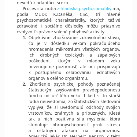
nevedú k adaptácii srdca.
Proces starnutia
z hľadiska psychosomatiky
má,
podľa MUDr. K.Daněka, CSc., tri hlavné
psychosomatické charakteristiky, ktorých ťaživé
zdravotné i sociálne dôsledky môžu priaznivo
ovplyvniť správne volené pohybové aktivity:
1.
Objektívne zhoršovanie zdravotného stavu,
čo je v dôsledku vekom pokračujúceho
hromadenia mikrotráum všetkých orgánov,
ich drobných toxických a zápalových
poškodení, ktorým v mladom veku
nevenujeme pozornosť, ale oni prispievajú
k postupnému oslabovaniu jednotlivých
orgánov a celého organizmu.
2.
Zhoršenie psychickej pohody poznačenej
štatistickým zvyšovaním pravdepodobnosti
úmrtia od určitého veku. I keď si to starší
ľudia neuvedomia, zo štatistických sledovaní
vyplýva, že si uvedomujú odchody svojich
vrstovníkov, známych a príbuzných. Klesá
tak u nich pozitívna sila myslenia, ktorá
stimuluje obranyschopnosť proti stresu
a ostatným atakom na organizmus.
Americký lekár Dr. Herbert Benson k tejto