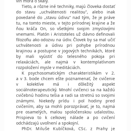
vĺn mora o skaly.
Tieto, a rôzne iné techniky, majú človeka dostať
do stavu „uchvátenosti realitou“, alebo inak
povedané do „stavu údivu“ nad tým, že je práve
tu, na tomto mieste, v tejto prírodnej krajine a že
ňou kráča On, so všetkými svojim zmyslovými
vnemami. Platón i Aristoteles už dávno definovali
filozofiu ako odozvu na údiv. Človek by sa mal učiť
uchvátenosti a údivu pri pohybe prírodnou
krajinou a postupne v jogových technikách, ktoré
by mali vyústiť do telesného pokoja pri
relaxáciách, ale najmä v kontemplatívnom
rozpoložení mysle v meditáciách.
K psychosomatickým charakteristikám v 2.
a v 3. bode chcem ešte poznamenať, že cvičenie
v kolektíve má i dôležitý aspekt
sociálnoterapeutický. Mnohí cvičenci sa na každú
cvičebnú hodinu tešia a radi sa stretnú so svojimi
známymi. Niekedy prídu i pol hodiny pred
cvičením, aby sa mohli porozprávať, je to, najmä
pre osamelých, malou spoločenskou udalosťou.
Prispieva to k celkovej nálade a po cvičení
odchádzajú uvoľnení a spokojní.
PhDr. Miluše Kubíčková, CSc. z Prahy je