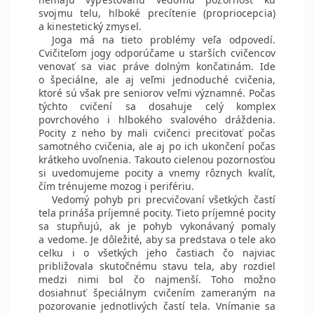
svojmu telu, hlboké precítenie (propriocepcia)
a kinestetický zmysel.
Joga má na tieto problémy veľa odpovedí.
Cvičiteľom jogy odporúčame u starších cvičencov
venovať sa viac práve dolným končatinám. Ide
o špeciálne, ale aj veľmi jednoduché cvičenia,
ktoré sú však pre seniorov veľmi významné. Počas
týchto cvičení sa dosahuje celý komplex
povrchového i hlbokého svalového dráždenia.
Pocity z neho by mali cvičenci preciťovať počas
samotného cvičenia, ale aj po ich ukončení počas
krátkeho uvoľnenia. Takouto cielenou pozornosťou
si uvedomujeme pocity a vnemy rôznych kvalít,
čím trénujeme mozog i perifériu.
Vedomý pohyb pri precvičovaní všetkých častí
tela prináša príjemné pocity. Tieto príjemné pocity
sa stupňujú, ak je pohyb vykonávaný pomaly
a vedome. Je dôležité, aby sa predstava o tele ako
celku i o všetkých jeho častiach čo najviac
približovala skutočnému stavu tela, aby rozdiel
medzi nimi bol čo najmenší. Toho možno
dosiahnuť špeciálnym cvičením zameraným na
pozorovanie jednotlivých častí tela. Vnímanie sa