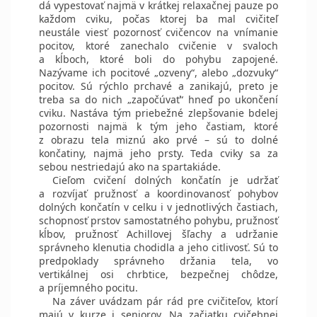
dá vypestovať najmä v krátkej relaxačnej pauze po
každom cviku, počas ktorej ba mal cvičiteľ
neustále viesť pozornosť cvičencov na vnímanie
pocitov, ktoré zanechalo cvičenie v svaloch
a kĺboch, ktoré boli do pohybu zapojené.
Nazývame ich pocitové „ozveny“, alebo „dozvuky“
pocitov. Sú rýchlo prchavé a zanikajú, preto je
treba sa do nich „započúvať“ hneď po ukončení
cviku. Nastáva tým priebežné zlepšovanie bdelej
pozornosti najmä k tým jeho častiam, ktoré
z obrazu tela miznú ako prvé – sú to dolné
končatiny, najmä jeho prsty. Teda cviky sa za
sebou nestriedajú ako na spartakiáde.
Cieľom cvičení dolných končatín je udržať
a rozvíjať pružnosť a koordi­novanosť pohybov
dolných končatín v celku i v jednotlivých častiach,
schopnosť prstov samostatného pohybu, pružnosť
kĺbov, pružnosť Achillovej šľachy a udržanie
správneho klenutia chodidla a jeho citlivosť. Sú to
predpoklady správneho držania tela, vo
vertikálnej osi chrbtice, bezpečnej chôdze,
a príjemného pocitu.
Na záver uvádzam pár rád pre cvičiteľov, ktorí
majú v kurze i seniorov. Na začiatku cvičebnej