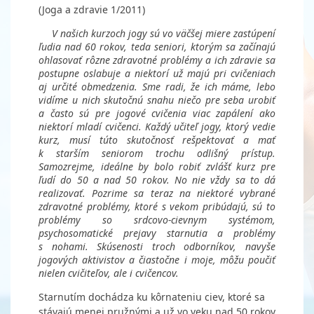
(Joga a zdravie 1/2011)
V našich kurzoch jogy sú vo väčšej miere zastúpení
ľudia nad 60 rokov, teda seniori, ktorým sa začínajú
ohlasovať rôzne zdravotné problémy a ich zdravie sa
postupne oslabuje a niektorí už majú pri cvičeniach
aj určité obmedzenia. Sme radi, že ich máme, lebo
vidíme u nich skutočnú snahu niečo pre seba urobiť
a často sú pre jogové cvičenia viac zapálení ako
niektorí mladí cvičenci. Každý učiteľ jogy, ktorý vedie
kurz, musí túto skutočnosť rešpektovať a mať
k starším seniorom trochu odlišný prístup.
Samozrejme, ideálne by bolo robiť zvlášť kurz pre
ľudí do 50 a nad 50 rokov. No nie vždy sa to dá
realizovať. Pozrime sa teraz na niektoré vybrané
zdravotné problémy, ktoré s vekom pribúdajú, sú to
problémy so srdcovo-cievnym systémom,
psychosomatické prejavy starnutia a problémy
s nohami. Skúsenosti troch odborníkov, navyše
jogových aktivistov a čiastočne i moje, môžu poučiť
nielen cvičiteľov, ale i cvičencov.
Starnutím dochádza ku kôrnateniu ciev, ktoré sa
stávajú menej pružnými a už vo veku nad 50 rokov