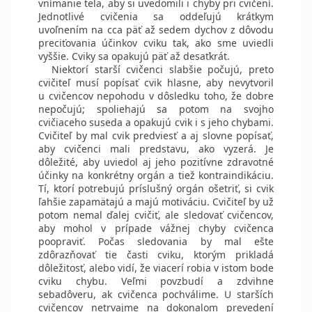
vnímanie tela, aby si uvedomili i chyby pri cvičení.
Jednotlivé cvičenia sa oddeľujú krátkym
uvoľnením na cca päť až sedem dychov z dôvodu
preciťovania účinkov cviku tak, ako sme uviedli
vyššie. Cviky sa opakujú päť až desaťkrát.
Niektorí starší cvičenci slabšie počujú, preto
cvičiteľ musí popísať cvik hlasne, aby nevytvoril
u cvičencov nepohodu v dôsledku toho, že dobre
nepočujú; spoliehajú sa potom na svojho
cvičiaceho suseda a opakujú cvik i s jeho chybami.
Cvičiteľ by mal cvik predviesť a aj slovne popísať,
aby cvičenci mali predstavu, ako vyzerá. Je
dôležité, aby uviedol aj jeho pozitívne zdravotné
účinky na konkrétny orgán a tiež kontraindikáciu.
Tí, ktorí potrebujú príslušný orgán ošetriť, si cvik
ľahšie zapamätajú a majú motiváciu. Cvičiteľ by už
potom nemal ďalej cvičiť, ale sledovať cvičencov,
aby mohol v prípade vážnej chyby cvičenca
poopraviť. Počas sledovania by mal ešte
zdôrazňovať tie časti cviku, ktorým prikladá
dôležitosť, alebo vidí, že viacerí robia v istom bode
cviku chybu. Veľmi povzbudí a zdvihne
sebadôveru, ak cvičenca pochválime. U starších
cvičencov netrvajme na dokonalom prevedení