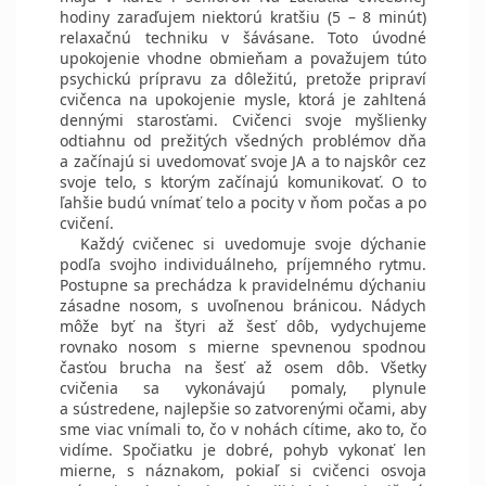
hodiny zaraďujem niektorú kratšiu (5 – 8 minút)
relaxačnú techniku v šávásane. Toto úvodné
upokojenie vhodne obmieňam a považujem túto
psychickú prípravu za dôležitú, pretože pripraví
cvičenca na upokojenie mysle, ktorá je zahltená
dennými starosťami. Cvičenci svoje myšlienky
odtiahnu od prežitých všedných problémov dňa
a začínajú si uvedomovať svoje JA a to najskôr cez
svoje telo, s ktorým začínajú komunikovať. O to
ľahšie budú vnímať telo a pocity v ňom počas a po
cvičení.
Každý cvičenec si uvedomuje svoje dýchanie
podľa svojho individuálneho, príjemného rytmu.
Postupne sa prechádza k pravidelnému dýchaniu
zásadne nosom, s uvoľnenou bránicou. Nádych
môže byť na štyri až šesť dôb, vydychujeme
rovnako nosom s mierne spevnenou spodnou
časťou brucha na šesť až osem dôb. Všetky
cvičenia sa vykonávajú pomaly, plynule
a sústredene, najlepšie so zatvorenými očami, aby
sme viac vnímali to, čo v nohách cítime, ako to, čo
vidíme. Spočiatku je dobré, pohyb vykonať len
mierne, s náznakom, pokiaľ si cvičenci osvoja