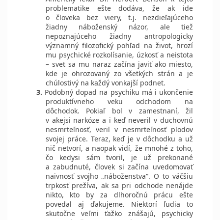
problematike ešte dodáva, že ak ide
o človeka bez viery, t.j. nezdieľajúceho
žiadny náboženský názor, ale tiež
nepoznajúceho žiadny antropologicky
významný filozofický pohľad na život, hrozí
mu psychické rozkolísanie, úzkosť a neistota
– svet sa mu naraz začína javiť ako miesto,
kde je ohrozovaný zo všetkých strán a je
chúlostivý na každý vonkajší podnet.
3.
Podobný dopad na psychiku má i ukončenie
produktívneho veku odchodom na
dôchodok. Pokiaľ bol v zamestnaní, žil
v akejsi narkóze a i keď neveril v duchovnú
nesmrteľnosť, veril v nesmrteľnosť plodov
svojej práce. Teraz, keď je v dôchodku a už
nič netvorí, a naopak vidí, že mnohé z toho,
čo kedysi sám tvoril, je už prekonané
a zabudnuté, človek si začína uvedomovať
naivnosť svojho „náboženstva“. O to väčšiu
trpkosť prežíva, ak sa pri odchode nenájde
nikto, kto by za dlhoročnú prácu ešte
povedal aj ďakujeme. Niektorí ľudia to
skutočne veľmi ťažko znášajú, psychicky