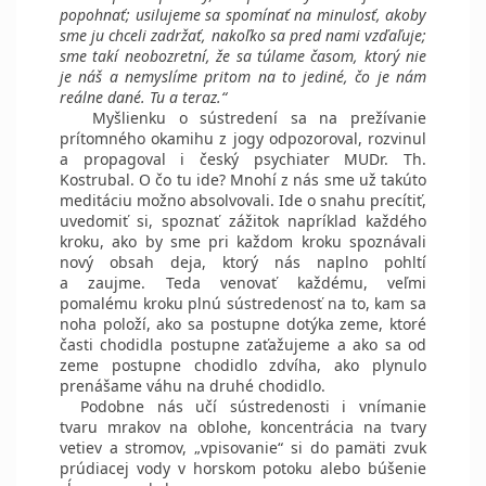
popohnať; usilujeme sa spomínať na minulosť, akoby
sme ju chceli zadržať, nakoľko sa pred nami vzďaľuje;
sme takí neobozretní, že sa túlame časom, ktorý nie
je náš a nemyslíme pritom na to jediné, čo je nám
reálne dané. Tu a teraz.“
Myšlienku o sústredení sa na prežívanie
prítomného okamihu z jogy odpozoroval, rozvinul
a propagoval i český psychiater MUDr. Th.
Kostrubal. O čo tu ide? Mnohí z nás sme už takúto
meditáciu možno absolvovali. Ide o snahu precítiť,
uvedomiť si, spoznať zážitok napríklad každého
kroku, ako by sme pri každom kroku spoznávali
nový obsah deja, ktorý nás naplno pohltí
a zaujme. Teda venovať každému, veľmi
pomalému kroku plnú sústredenosť na to, kam sa
noha položí, ako sa postupne dotýka zeme, ktoré
časti chodidla postupne zaťažujeme a ako sa od
zeme postupne chodidlo zdvíha, ako plynulo
prenášame váhu na druhé chodidlo.
Podobne nás učí sústredenosti i vnímanie
tvaru mrakov na oblohe, koncentrácia na tvary
vetiev a stromov, „vpisovanie“ si do pamäti zvuk
prúdiacej vody v horskom potoku alebo búšenie