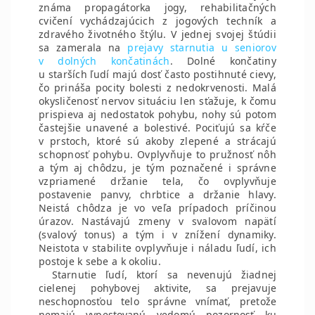
známa propagátorka jogy, rehabilitačných
cvičení vychádzajúcich z jogových techník a
zdravého životného štýlu. V jednej svojej štúdii
sa zamerala na
prejavy starnutia u seniorov
v dolných končatinách
. Dolné končatiny
u starších ľudí majú dosť často postihnuté cievy,
čo prináša pocity bolesti z nedokrvenosti. Malá
okysličenosť nervov situáciu len sťažuje, k čomu
prispieva aj nedostatok pohybu, nohy sú potom
častejšie unavené a bolestivé. Pociťujú sa kŕče
v prstoch, ktoré sú akoby zlepené a strácajú
schopnosť pohybu. Ovplyvňuje to pružnosť nôh
a tým aj chôdzu, je tým poznačené i správne
vzpriamené držanie tela, čo ovplyvňuje
postavenie panvy, chrbtice a držanie hlavy.
Neistá chôdza je vo veľa prípadoch príčinou
úrazov. Nastávajú zmeny v svalovom napätí
(svalový tonus) a tým i v znížení dynamiky.
Neistota v stabilite ovplyvňuje i náladu ľudí, ich
postoje k sebe a k okoliu.
Starnutie ľudí, ktorí sa nevenujú žiadnej
cielenej pohybovej aktivite, sa prejavuje
neschopnosťou telo správne vnímať, pretože
nemajú vypestovanú vedomú pozornosť ku