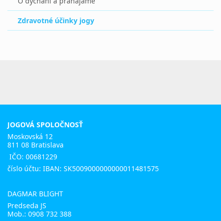
O dýchaní a pránájáme
Zdravotné účinky jogy
JOGOVÁ SPOLOČNOSŤ
Moskovská 12
811 08 Bratislava
IČO: 00681229
číslo účtu: IBAN: SK5009000000000011481575
DAGMAR BLIGHT
Predseda JS
Mob.:
0908 732 388