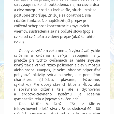
sa zvyšuje riziko ich poškodenia, najmä ciev srdca
a ciev mozgu. Kosti sú krehkejšie, sluch i zrak sa
postupne zhoršuje. Znižuje sa obratnosť, sila
i ďalšie funkcie. No najdôležitejší prejav je
znížená schopnosť koncentrácie zmyslových
vnemov, sústredenia sa na počuté slovo (popis
cviku od cvičiteľa) a videný prejav (ukážka tohto
cviku).
Osoby vo vyššom veku nemajú vykonávať rýchle
cvičenia a cvičenia s veľ­kým zapojením sily,
pretože pri týchto cvičeniach sa náhle zvyšuje
krvný tlak a vzniká riziko poškodenia ciev v mozgu
alebo srdca. Naopak, je veľmi vhodné odporúčať
pohybové aktivity vytrvalostného, ale pomalého
charakteru (chôdzu, plávanie, lyžovanie,
cyklistiku). Pre dobrý stav chrbtice a kĺbov, ako
i správneho držania tela, ale i dychového
a srdcovo-ciev­neho systému, je ideálna
gymnastika tela v jogových cvičeniach.
Doc. MUDr. V. Dražil, CSc., z Kliniky
telovýchovného lekárstva v Brne, sledoval 60 – 80
ročných cvičencov, ktorí od mlada pravidelne