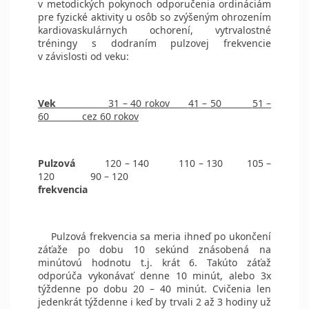
v metodických pokynoch odporučenia ordináciám
pre fyzické aktivity u osôb so zvýšeným ohrozením
kardiovaskulárnych ochorení, vytrvalostné
tréningy s dodraním pulzovej frekvencie
v závislosti od veku:
Vek
31 – 40 rokov
41 – 50
51 –
60
cez 60 rokov
Pulzová
120 – 140
110 – 130
105 –
120
90 – 120
frekvencia
Pulzová frekvencia sa meria ihneď po ukončení
záťaže po dobu 10 sekúnd znásobená na
minútovú hodnotu t.j. krát 6. Takúto záťaž
odporúča vykonávať denne 10 minút, alebo 3x
týždenne po dobu 20 – 40 minút. Cvičenia len
jedenkrát týždenne i keď by trvali 2 až 3 hodiny už