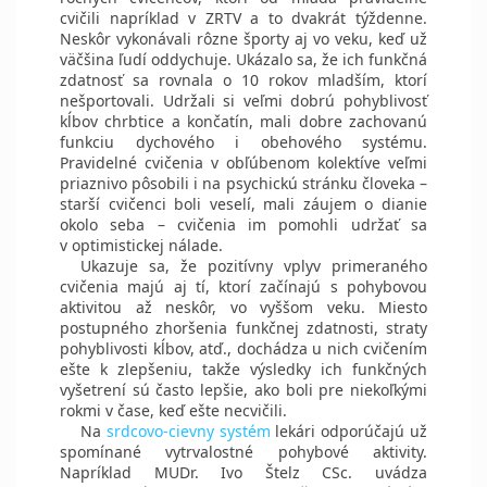
cvičili napríklad v ZRTV a to dvakrát týždenne.
Neskôr vykonávali rôzne športy aj vo veku, keď už
väčšina ľudí oddychuje. Ukázalo sa, že ich funkčná
zdatnosť sa rovnala o 10 rokov mladším, ktorí
nešportovali. Udržali si veľmi dobrú pohyblivosť
kĺbov chrbtice a končatín, mali dobre zachovanú
funkciu dychového i obehového systému.
Pravidelné cvičenia v obľúbenom kolektíve veľmi
priaznivo pôsobili i na psychickú stránku človeka –
starší cvičenci boli veselí, mali záujem o dianie
okolo seba – cvičenia im pomohli udržať sa
v optimistickej nálade.
Ukazuje sa, že pozitívny vplyv primeraného
cvičenia majú aj tí, ktorí začínajú s pohybovou
aktivitou až neskôr, vo vyššom veku. Miesto
postupného zhoršenia funkčnej zdatnosti, straty
pohyblivosti kĺbov, atď., dochádza u nich cvičením
ešte k zlepšeniu, takže výsledky ich funkčných
vyšetrení sú často lepšie, ako boli pre niekoľkými
rokmi v čase, keď ešte necvičili.
Na
srdcovo-cievny systém
lekári odporúčajú už
spomínané vytrvalostné pohybové aktivity.
Napríklad MUDr. Ivo Štelz CSc. uvádza