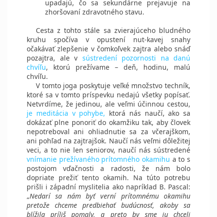
upadajú, čo sa sekundárne prejavuje na
zhoršovaní zdravotného stavu.
Cesta z tohto stále sa zvierajúceho bludného
kruhu spočíva v opustení nut­-kavej snahy
očakávať zlepšenie v čomkoľvek zajtra alebo snáď
pozajtra, ale v
sústredení pozornosti na danú
chvíľu
, ktorú prežívame – deň, hodinu, malú
chvíľu.
V tomto joga poskytuje veľké množstvo techník,
ktoré sa v tomto príspevku nedajú všetky popísať.
Netvrdíme, že jedinou, ale veľmi účinnou cestou,
je meditácia v pohybe,
ktorá nás naučí, ako sa
dokázať plne ponoriť do okamžiku tak, aby človek
nepotreboval ani ohliadnutie sa za včerajškom,
ani pohľad na zajtrajšok. Naučí nás veľmi dôležitej
veci, a to nie len seniorov, naučí nás sústredené
vnímanie prežívaného prítomného okamihu
a to s
postojom vďačnosti a radosti, že nám bolo
dopriate prežiť tento okamih. Na túto potrebu
prišli i západní myslitelia ako napríklad B. Pascal:
„
Nedarí sa nám byť verní prítomnému okamihu
pretože chceme predbiehať budúcnosť, akoby sa
blížila príliš pomaly, a preto by sme ju chceli