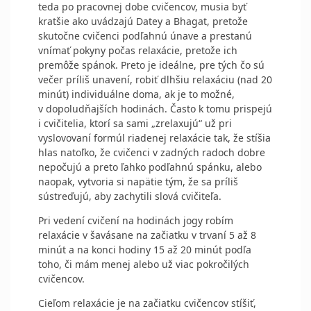
teda po pracovnej dobe cvičencov, musia byť
kratšie ako uvádzajú Datey a Bhagat, pretože
skutočne cvičenci podľahnú únave a prestanú
vnímať pokyny počas relaxácie, pretože ich
premôže spánok. Preto je ideálne, pre tých čo sú
večer príliš unavení, robiť dlhšiu relaxáciu (nad 20
minút) individuálne doma, ak je to možné,
v dopoludňajších hodinách. Často k tomu prispejú
i cvičitelia, ktorí sa sami „zrelaxujú“ už pri
vyslovovaní formúl riadenej relaxácie tak, že stíšia
hlas natoľko, že cvičenci v zadných radoch dobre
nepočujú a preto ľahko podľahnú spánku, alebo
naopak, vytvoria si napätie tým, že sa príliš
sústreďujú, aby zachytili slová cvičiteľa.
Pri vedení cvičení na hodinách jogy robím
relaxácie v šavásane na začiatku v trvaní 5 až 8
minút a na konci hodiny 15 až 20 minút podľa
toho, či mám menej alebo už viac pokročilých
cvičencov.
Cieľom relaxácie je na začiatku cvičencov stíšiť,