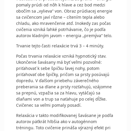
pomaly prúdi od nôh k hlave a cez bod medzi
obočím sa „vylieva“ von. Obraz prúdiacej energie
sa cvičencom javí rôzne – cítením tepla alebo
chladu, ako mravenčenie atď. Inokedy zas počas
cvičenia vzniká ľahké potrhávanie, čo je podľa
autorov kladným javom – energia „premýva“ telo.
Trvanie tejto časti relaxácie trvá 3 – 4 minúty.
Počas trvania relaxácie vzniká hypnotický stav.
Ukončenie šavásany má byť veľmi pozvoľné:
priťahovať k sebe špičku ľavej nohy, potom
priťahovať obe špičky, pričom sa prsty posúvajú
dopredu. V ďalšom priebehu záverečného
preberania sa dlane a prsty rozťahujú, vzájomne
sa prepnú, vzpažia sa za hlavu, vytáčajú sa
dlaňami von a trup sa naťahuje po celej dĺžke.
Cvičenec sa veľmi pomaly posadí.
Relaxácia v takto modifikovanej šavásane je podľa
autorov päťkrát hlbšia ako v autogénnom
tréningu. Toto cvičenie prináša výrazný efekt pri