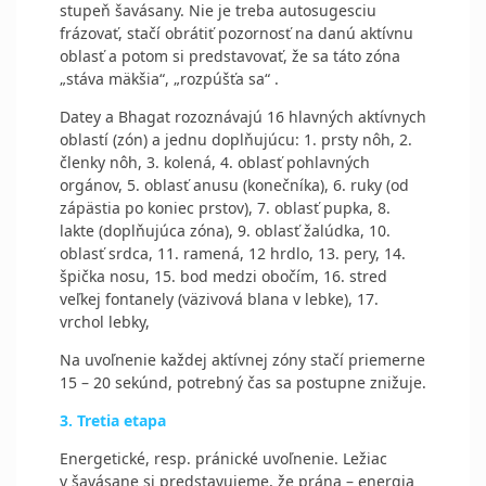
stupeň šavásany. Nie je treba autosugesciu
frázovať, stačí obrátiť pozornosť na danú aktívnu
oblasť a potom si predstavovať, že sa táto zóna
„stáva mäkšia“, „rozpúšťa sa“ .
Datey a Bhagat rozoznávajú 16 hlavných aktívnych
oblastí (zón) a jednu doplňujúcu: 1. prsty nôh, 2.
členky nôh, 3. kolená, 4. oblasť pohlavných
orgánov, 5. oblasť anusu (konečníka), 6. ruky (od
zápästia po koniec prstov), 7. oblasť pupka, 8.
lakte (doplňujúca zóna), 9. oblasť žalúdka, 10.
oblasť srdca, 11. ramená, 12 hrdlo, 13. pery, 14.
špička nosu, 15. bod medzi obočím, 16. stred
veľkej fontanely (väzivová blana v lebke), 17.
vrchol lebky,
Na uvoľnenie každej aktívnej zóny stačí priemerne
15 – 20 sekúnd, potrebný čas sa postupne znižuje.
3. Tretia etapa
Energetické, resp. pránické uvoľnenie. Ležiac
v šavásane si predstavujeme, že prána – energia