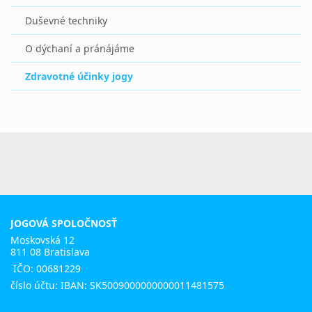
Duševné techniky
O dýchaní a pránájáme
Zdravotné účinky jogy
JOGOVÁ SPOLOČNOSŤ
Moskovská 12
811 08 Bratislava
IČO: 00681229
číslo účtu: IBAN: SK5009000000000011481575