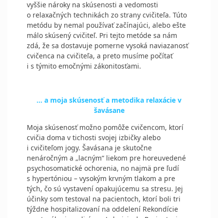
vyššie nároky na skúsenosti a vedomosti
o relaxačných technikách zo strany cvičiteľa. Túto
metódu by nemal používať začínajúci, alebo ešte
málo skúsený cvičiteľ. Pri tejto metóde sa nám
zdá, že sa dostavuje pomerne vysoká naviazanosť
cvičenca na cvičiteľa, a preto musíme počítať
i s týmito emočnými zákonitosťami.
... a moja skúsenosť a metodika relaxácie v
šavásane
Moja skúsenosť možno pomôže cvičencom, ktorí
cvičia doma v tichosti svojej izbičky alebo
i cvičiteľom jogy. Šavásana je skutočne
nenáročným a „lacným“ liekom pre horeuvedené
psychosomatické ochorenia, no najmä pre ľudí
s hypertóniou – vysokým krvným tlakom a pre
tých, čo sú vystavení opakujúcemu sa stresu. Jej
účinky som testoval na pacientoch, ktorí boli tri
týždne hospitalizovaní na oddelení Rekondície