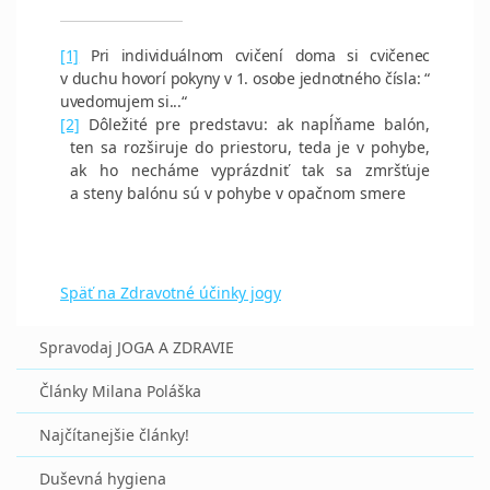
[1]
Pri individuálnom cvičení doma si cvičenec
v duchu hovorí pokyny v 1. osobe jednotného čísla: “
uvedomujem si...“
[2]
Dôležité pre predstavu: ak napĺňame balón,
ten sa rozširuje do priestoru, teda je v pohybe,
ak ho necháme vyprázdniť tak sa zmršťuje
a steny balónu sú v pohybe v opačnom smere
Späť na Zdravotné účinky jogy
Spravodaj JOGA A ZDRAVIE
Články Milana Poláška
Najčítanejšie články!
Duševná hygiena