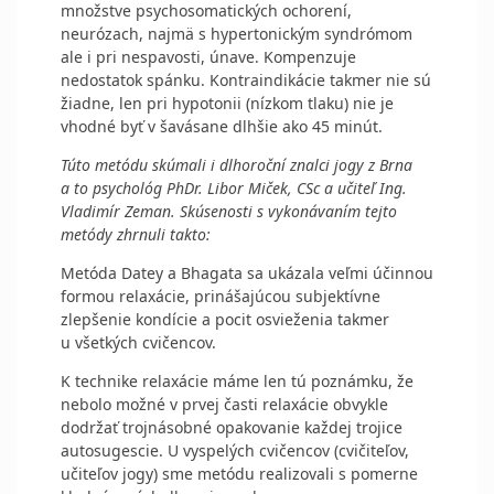
množstve psychosomatických ochorení,
neurózach, najmä s hypertonickým syndrómom
ale i pri nespavosti, únave. Kompenzuje
nedostatok spánku. Kontraindikácie takmer nie sú
žiadne, len pri hypotonii (nízkom tlaku) nie je
vhodné byť v šavásane dlhšie ako 45 minút.
Túto metódu skúmali i dlhoroční znalci jogy z Brna
a to psychológ PhDr. Libor Miček, CSc a učiteľ Ing.
Vladimír Zeman. Skúsenosti s vyko­návaním tejto
metódy zhrnuli takto:
Metóda Datey a Bhagata sa ukázala veľmi účinnou
formou relaxácie, prinášajúcou subjektívne
zlepšenie kondície a pocit osvieženia takmer
u všetkých cvičencov.
K technike relaxácie máme len tú poznámku, že
nebolo možné v prvej časti relaxácie obvykle
dodržať trojnásobné opakovanie každej trojice
autosugescie. U vyspelých cvičencov (cvičiteľov,
učiteľov jogy) sme metódu realizovali s pomerne