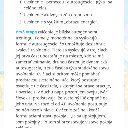
Uvoľnenie pomocou autosugescie (týka sa
celého tela).
Uvoľnenie aktívnych zón organizmu.
Uvoľnenie s využitím „obrazu energie“.
Prvá etapa
cvičenia je blízka autogénnemu
tréningu. Pomaly, monotónne sa vyslovujú
formule autosugescie, čo umožňuje dosiahnuť
svalové uvoľnenie. Tieto sa vyslovujú v trojiciach –
jej prvá časť upozorňuje na miesto, kde sa má
zamerať vnímanie, druhou časťou je dynamická
autosugescia, tretia časť sa týka statického stavu
uvoľnenia. Cvičiaci si pritom môže pomáhať
predstavou svetelného lúča, ktorý postupne
osvetľuje tie časti tela, s ktorými sa práve pracuje,
Hovoriac si v duchu napr. pozorujem svoju „tvár“,
človek si predstavuje, že svetelný lúč dopadá na
jeho tvár. Na rozdiel od AT, uvoľnenie postupuje
od nôh hore k hlave. Cvičenie začína i končí
formuláciami stavu pokoja – „Ja sa upokojujem,
som pokojný“. Pritom si predstavuje v stave pokoja
celé telo.