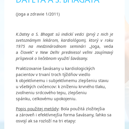
(Joga a zdravie 1/2011)
K.Datey a S. Bhagat sú indickí vedci (prvý z nich je
svetoznámym lekárom, kardiológom), ktorý v roku
1975 na medzinárodnom seminári
„Joga, veda
a človek“
v New Delhi predniesol veľmi zaujímavý
príspevok o liečebnom využití šavásany.
Praktizovanie šavásany u kardiologických
pacientov v trvaní troch týždňov viedlo
k objektívnemu i subjektívnemu zlepšeniu stavu
u všetkých cvičencov: k zníženiu krvného tlaku,
zvoľneniu srdcového tepu, zlepšeniu
spánku, celkovému upokojeniu.
Popis použitej metódy
: Bola použitá zložitejšia
a zároveň i efektívnejšia forma šavásany, ľahko sa
osvojí ak sa rozloží na tri etapy: