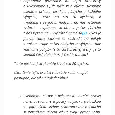
odpútajme pozornosť od tejto predstavy
a uvedomme si, že naše telo dýcha, sledujme
osobitne priebeh každého nádychu a každého
výdychu, teraz (po cca 10 dychoch) si
uvedomme že počas nádychu do nás vstupuje
vzduch – napĺňame sa ním a počas výdychu
z nás vystupuje – vyprázdňujeme sa
[2]
.
Dych je
pohyb
, takže skúsme sa sústrediť na pohyb
v našom trupe počas nádychu a výdychu. Kde
vnímame pohyb? Je to časť brušnej steny, je to
spodná časť alebo horný časť hrudníka?
Tento posledný krok môže trvať cca 20 dychov.
Ukončenie tejto kratšej relaxácie robíme opäť
postupne, ale už nie tak detailne:
uvedomme si pocit nehybnosti v celej pravej
nohe, uvedomme si pocity dotykov s podložkou
v – päte, lýtku, stehne, sedacom svale a v duchu
si povedzme: chcem oživiť svoju pravú nohu,