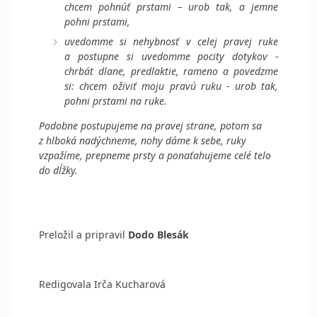
chcem pohnúť prstami – urob tak, a jemne
pohni prstami,
uvedomme si nehybnosť v celej pravej ruke
a postupne si uvedomme pocity dotykov ‑
chrbát dlane, predlaktie, rameno a povedzme
si: chcem oživiť moju pravú ruku - urob tak,
pohni prstami na ruke.
Podobne postupujeme na pravej strane, potom sa
z hlboká nadýchneme, nohy dáme k sebe, ruky
vzpažíme, prepneme prsty a ponaťahujeme celé telo
do dĺžky.
Preložil a pripravil
Dodo Blesák
Redigovala Irča Kucharová