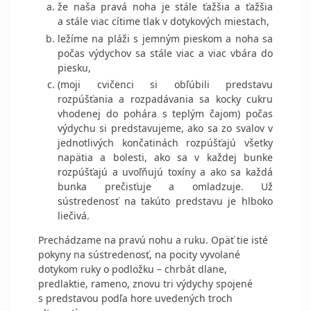
že naša pravá noha je stále ťažšia a ťažšia
a stále viac cítime tlak v dotykových miestach,
ležíme na pláži s jemným pieskom a noha sa
počas výdychov sa stále viac a viac vbára do
piesku,
(moji cvičenci si obľúbili predstavu
rozpúšťania a rozpadávania sa kocky cukru
vhodenej do pohára s teplým čajom) počas
výdychu si predstavujeme, ako sa zo svalov v
jednotlivých končatinách rozpúšťajú všetky
napätia a bolesti, ako sa v každej bunke
rozpúšťajú a uvoľňujú toxíny a ako sa každá
bunka prečisťuje a omladzuje. Už
sústredenosť na takúto predstavu je hlboko
liečivá.
Prechádzame na pravú nohu a ruku. Opäť tie isté
pokyny na sústredenosť, na pocity vyvolané
dotykom ruky o podložku – chrbát dlane,
predlaktie, rameno, znovu tri výdychy spojené
s predstavou podľa hore uvedených troch