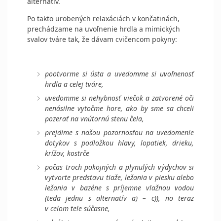
alternatív.
Po takto urobených relaxáciách v končatinách,
prechádzame na uvoľnenie hrdla a mimických
svalov tváre tak, že dávam cvičencom pokyny:
pootvorme si ústa a uvedomme si uvoľnenosť
hrdla a celej tváre,
uvedomme si nehybnosť viečok a zatvorené oči
nenásilne vytočme hore, ako by sme sa chceli
pozerať na vnútornú stenu čela,
prejdime s našou pozornosťou na uvedomenie
dotykov s podložkou hlavy, lopatiek, drieku,
krížov, kostrče
počas troch pokojných a plynulých výdychov si
vytvorte predstavu tiaže, ležania v piesku alebo
ležania v bazéne s príjemne vlažnou vodou
(teda jednu s alternatív a) – c)), no teraz
v celom tele súčasne,