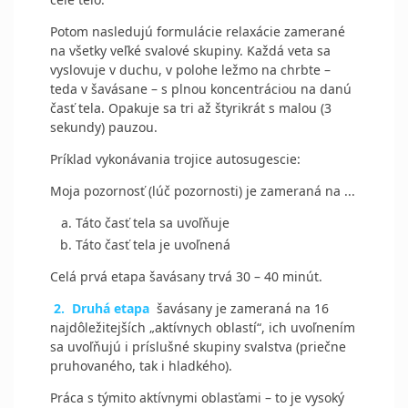
Potom nasledujú formulácie relaxácie zamerané
na všetky veľké svalové skupiny. Každá veta sa
vyslovuje v duchu, v polohe ležmo na chrbte –
teda v šavásane – s plnou koncentráciou na danú
časť tela. Opakuje sa tri až štyrikrát s malou (3
sekundy) pauzou.
Príklad vykonávania trojice autosugescie:
Moja pozornosť (lúč pozornosti) je zameraná na ...
Táto časť tela sa uvoľňuje
Táto časť tela je uvoľnená
Celá prvá etapa šavásany trvá 30 – 40 minút.
2.
Druhá etapa
šavásany je zameraná na 16
najdôležitejších „aktívnych oblastí“, ich uvoľnením
sa uvoľňujú i príslušné skupiny svalstva (priečne
pruhovaného, tak i hladkého).
Práca s týmito aktívnymi oblasťami – to je vysoký