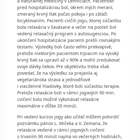
a naturálnej medicíny v Lehniciach. Pacientovi
pred hospitalizáciou bol, okrem iných meraní,
zmeraný krvný tlak počas pokoja i po záťaži
bicyklovaním. Pacienti cvičili jogu, ktorej súčasťou
bola relaxácia v šavásane a večer na posteli bol
vedený relaxačný program s autosugesciou. Po
ukončení hospitalizácie pacienti prešli rovnakými
testami. Výsledky boli často veľmi prekvapivé,
pretože niektorým pacientom trpiacim na vysoký
krvný tlak sa upravil až v 90% a mohli zredukovať
svoje dávky liekov. Pre objektivitu treba však
povedať, že na výsledku sa prejavila aj
vegetariánska strava a jednodňové
i viacdenné hladovky, ktoré boli súčasťou terapie.
Pretože relaxácie boli v rámci jogových 90 min.
cvičení bolo možné vykonávať relaxácie
maximálne v dĺžke 20 minút.
Pri vedení kurzov jogy ako učiteľ môžem potvrdiť
poznámku pánov L. Mičeka a V. Zemana, že
relaxácie vedené v rámci jogových cvičení
s trvaním 90 minút najmä vo večerných hodinách,