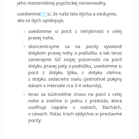
jeho momentálnej psychickej nerovnováhy.
uvedomme
[1]
si, že naše telo dýcha a sledujme,
ako sa dych upokojuje,
uvedomme si pocit z nehybnosti v celej
pravej nohe,
skoncentrujme sa na pocity vyvolané
dotykom pravej nohy o podložku a tak teraz
zamerajme lúč svojej pozornosti na pocit
dotyku pravej päty o podložku, uvedomme si
pocit z dotyku lýtka, z dotyku stehna,
z dotyku sedacieho svalu (jednotlivé pokyny
dávam v intervale cca 3-4 sekundy),
teraz sa sústredíme znovu na pocit v celej
nohe a zvolíme si jednu z predstáv, ktorá
uvoľňuje napätie v svaloch, šľachách,
v cievach. Počas troch výdychov si prestavme
pocity: