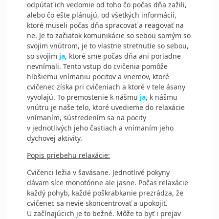
odpútať ich vedomie od toho čo počas dňa zažili,
alebo čo ešte plánujú, od všetkých informácii,
ktoré museli počas dňa spracovať a reagovať na
ne. Je to začiatok komunikácie so sebou samým so
svojim vnútrom, je to vlastne stretnutie so sebou,
so svojim
ja
, ktoré sme počas dňa ani poriadne
nevnímali. Tento vstup do cvičenia pomôže
hlbšiemu vnímaniu pocitov a vnemov, ktoré
cvičenec získa pri cvičeniach a ktoré v tele ásany
vyvolajú. To premostenie k nášmu
ja
, k nášmu
vnútru je naše telo, ktoré uvedieme do relaxácie
vnímaním, sústredením sa na pocity
v jednotlivých jeho častiach a vnímaním jeho
dychovej aktivity.
Popis priebehu relaxácie:
Cvičenci ležia v šavásane. Jednotlivé pokyny
dávam síce monotónne ale jasne. Počas relaxácie
každý pohyb, každé poškrabkanie prezrádza, že
cvičenec sa nevie skoncentrovať a upokojiť.
U začínajúcich je to bežné. Môže to byť i prejav