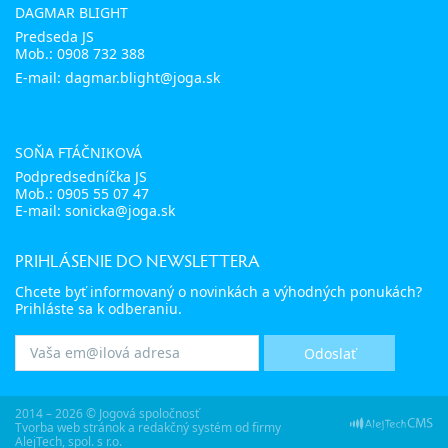
DAGMAR BLIGHT
Predseda JS
Mob.:
0908 732 388
E-mail: dagmar.blight@joga.sk
SOŇA FTÁČNIKOVÁ
Podpredsedníčka JS
Mob.:
0905 55 07 47
E-mail:
sonicka@joga.sk
PRIHLÁSENIE DO NEWSLETTERA
Chcete byť informovaný o novinkách a výhodných ponukách?
Prihláste sa k odberaniu.
2014 – 2026 © Jogová spoločnosť
Tvorba web stránok
a
redakčný systém
od firmy
AlejTech, spol. s r.o.