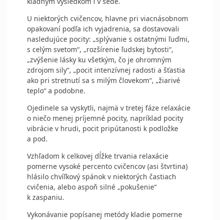
kladným výsledkom i v sede.
U niektorých cvičencov, hlavne pri viacnásobnom
opakovaní podľa ich vyjadrenia, sa dostavovali
nasledujúce pocity: „splývanie s ostatnými ľuďmi,
s celým svetom“, „rozšírenie ľudskej bytosti“,
„zvýšenie lásky ku všetkým, čo je ohromným
zdrojom sily“, „pocit intenzívnej radosti a šťastia
ako pri stretnutí sa s milým človekom“, „žiarivé
teplo“ a podobne.
Ojedinele sa vyskytli, najmä v tretej fáze relaxácie
o niečo menej príjemné pocity, napríklad pocity
vibrácie v hrudi, pocit pripútanosti k pod­ložke
a pod.
Vzhľadom k celkovej dĺžke trvania relaxácie
pomerne vysoké percento cvičencov (asi štvrtina)
hlásilo chvíľkový spánok v niektorých častiach
cvičenia, alebo aspoň silné „pokušenie“
k zaspaniu.
Vykonávanie popísanej metódy kladie pomerne