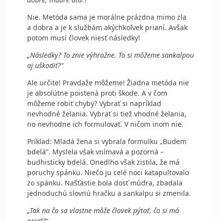
Nie. Metóda sama je morálne prázdna mimo zla
a dobra a je k službám akýchkoľvek prianí. Avšak
potom musí človek niesť následky!
„Následky? To znie výhražne. To si môžeme sankalpou
aj uškodiť?“
Ale určite! Pravdaže môžeme! Žiadna metóda nie
je absolútne poistená proti škode. A v čom
môžeme robiť chyby? Vybrať si napríklad
nevhodné želania. Vybrať si tiež vhodné želania,
no nevhodne ich formulovať. V ničom inom nie.
Príklad:
Mladá žena si vybrala formulku „Budem
bdelá“. Myslela však vnímavá a pozorná –
budhisticky bdelá. Onedlho však zistila, že má
poruchy spánku. Niečo ju celé noci katapultovalo
zo spánku. Našťastie bola dosť múdra, zbadala
jednoduchú slovnú hračku a sankalpu si zmenila.
„Tak na čo sa vlastne môže človek pýtať, čo si má
priať?“