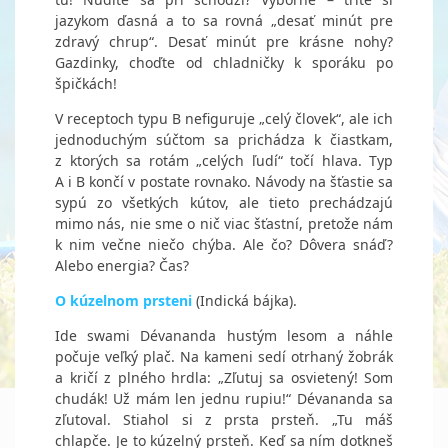
jazykom ďasná a to sa rovná „desať minút pre
zdravý chrup“. Desať minút pre krásne nohy?
Gazdinky, choďte od chladničky k sporáku po
špičkách!
V receptoch typu B nefiguruje „celý človek“, ale ich
jednoduchým súčtom sa prichádza k čiastkam,
z ktorých sa rotám „celých ľudí“ točí hlava. Typ
A i B končí v postate rovnako. Návody na šťastie sa
sypú zo všetkých kútov, ale tieto prechádzajú
mimo nás, nie sme o nič viac šťastní, pretože nám
k nim večne niečo chýba. Ale čo? Dôvera snáď?
Alebo energia? Čas?
O kúzelnom prsteni
(Indická bájka).
Ide swami Dévananda hustým lesom a náhle
počuje veľký plač. Na kameni sedí otrhaný žobrák
a kričí z plného hrdla: „Zľutuj sa osvietený! Som
chudák! Už mám len jednu rupiu!“ Dévananda sa
zľutoval. Stiahol si z prsta prsteň. „Tu máš
chlapče. Je to kúzelný prsteň. Keď sa ním dotkneš