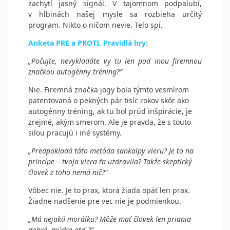
zachytí jasný signál. V tajomnom podpalubí,
v hlbinách našej mysle sa rozbieha určitý
program. Nikto o ničom nevie. Telo spí.
Anketa PRE a PROTI. Pravidlá hry:
„Počujte, nevykladáte vy tu len pod inou firemnou
značkou autogénny tréning?“
Nie. Firemná značka jogy bola týmto vesmírom
patentovaná o pekných pár tisíc rokov skôr ako
autogénny tréning, ak tu bol prúd inšpirácie, je
zrejmé, akým smerom. Ale je pravda, že s touto
silou pracujú i iné systémy.
„Predpokladá táto metóda sankalpy vieru? Je to na
princípe – tvoja viera ťa uzdravila? Takže skeptický
človek z toho nemá nič?“
Vôbec nie. Je to prax, ktorá žiada opäť len prax.
Žiadne nadšenie pre vec nie je podmienkou.
„Má nejakú morálku? Môže mať človek len priania
dobré, múdre atď.?“