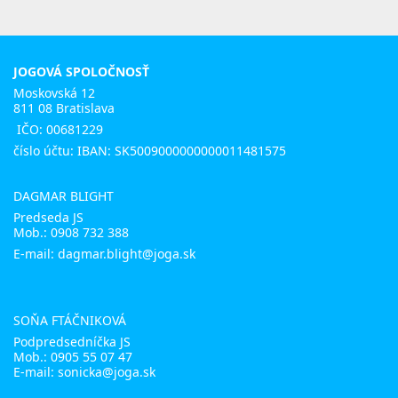
JOGOVÁ SPOLOČNOSŤ
Moskovská 12
811 08 Bratislava
IČO: 00681229
číslo účtu: IBAN: SK5009000000000011481575
DAGMAR BLIGHT
Predseda JS
Mob.:
0908 732 388
E-mail: dagmar.blight@joga.sk
SOŇA FTÁČNIKOVÁ
Podpredsedníčka JS
Mob.:
0905 55 07 47
E-mail:
sonicka@joga.sk