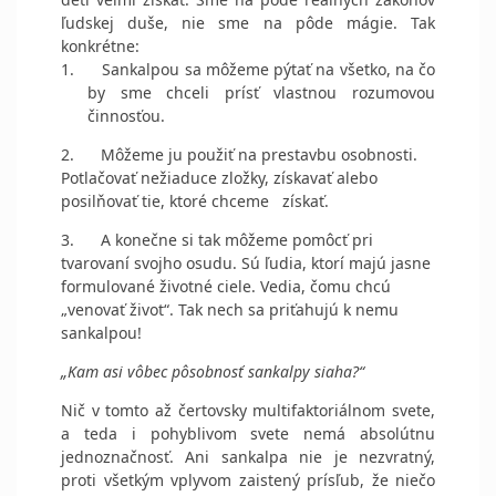
ľudskej duše, nie sme na pôde mágie.
Tak
konkrétne:
1.
Sankalpou sa môžeme pýtať na všetko, na čo
by sme chceli prísť vlastnou rozumovou
činnosťou.
2.
Môžeme ju použiť na prestavbu osobnosti.
Potlačovať nežiaduce zložky, získavať alebo
posilňovať tie, ktoré chceme získať.
3.
A konečne si tak môžeme pomôcť pri
tvarovaní svojho osudu. Sú ľudia, ktorí majú jasne
formulované životné ciele. Vedia, čomu chcú
„venovať život“. Tak nech sa priťahujú k nemu
sankalpou!
„Kam asi vôbec pôsobnosť sankalpy siaha?“
Nič v tomto až čertovsky multifaktoriálnom svete,
a teda i pohyblivom svete nemá absolútnu
jednoznačnosť. Ani sankalpa nie je nezvratný,
proti všetkým vplyvom zaistený prísľub, že niečo