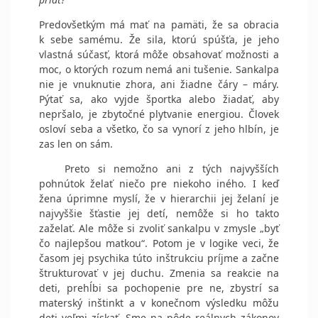
Predovšetkým má mať na pamäti, že sa obracia
k sebe samému. Že sila, ktorú spúšťa, je jeho
vlastná súčasť, ktorá môže obsahovať možnosti a
moc, o ktorých rozum nemá ani tušenie. Sankalpa
nie je vnuknutie zhora, ani žiadne čáry – máry.
Pýtať sa, ako vyjde športka alebo žiadať, aby
nepršalo, je zbytočné plytvanie energiou. Človek
osloví seba a všetko, čo sa vynorí z jeho hlbín, je
zas len on sám.
Preto si nemožno ani z tých najvyšších
pohnútok želať niečo pre niekoho iného. I keď
žena úprimne myslí, že v hierarchii jej želaní je
najvyššie šťastie jej detí, nemôže si ho takto
zaželať. Ale môže si zvoliť sankalpu v zmysle „byť
čo najlepšou matkou“. Potom je v logike veci, že
časom jej psychika túto inštrukciu príjme a začne
štrukturovať v jej duchu. Zmenia sa reakcie na
deti, prehĺbi sa pochopenie pre ne, zbystrí sa
materský inštinkt a v konečnom výsledku môžu
deti veľmi získať. Sme na pôde reálnych zákonov