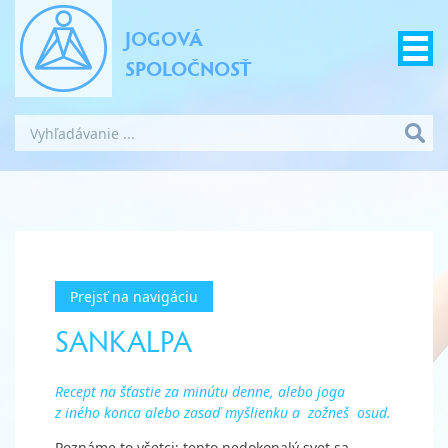
JOGOVÁ
SPOLOČNOSŤ
Prejsť na navigáciu
SANKALPA
Recept na šťastie za minútu denne, alebo joga
z iného konca alebo zasaď myšlienku a zožneš
osud.
Poznáme to všetci: tento nedokonalý svet sa