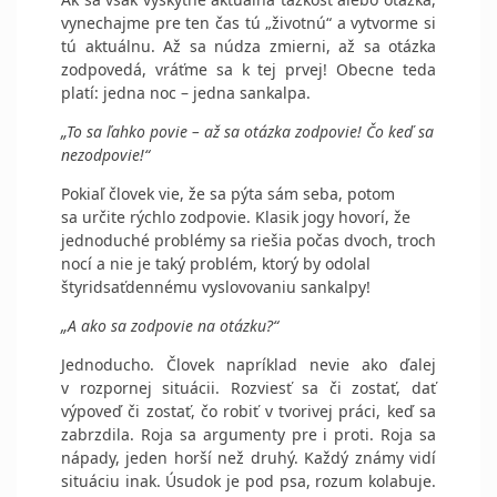
vynechajme pre ten čas tú „životnú“ a vytvorme si
tú aktuálnu. Až sa núdza zmierni, až sa otázka
zodpovedá, vráťme sa k tej prvej! Obecne teda
platí: jedna noc – jedna sankalpa.
„To sa ľahko povie – až sa otázka zodpovie! Čo keď sa
nezodpovie!“
Pokiaľ človek vie, že sa pýta sám seba, potom
sa určite rýchlo zodpovie. Klasik jogy hovorí, že
jednoduché problémy sa riešia počas dvoch, troch
nocí a nie je taký problém, ktorý by odolal
štyridsaťdennému vyslovovaniu sankalpy!
„A ako sa zodpovie na otázku?“
Jednoducho. Človek napríklad nevie ako ďalej
v rozpornej situácii. Rozviesť sa či zostať, dať
výpoveď či zostať, čo robiť v tvorivej práci, keď sa
zabrzdila. Roja sa argumenty pre i proti. Roja sa
nápady, jeden horší než druhý. Každý známy vidí
situáciu inak. Úsudok je pod psa, rozum kolabuje.