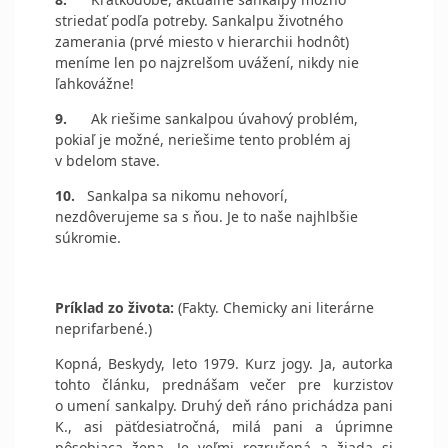
striedať podľa potreby. Sankalpu životného
zamerania (prvé miesto v hierarchii hodnôt)
meníme len po najzrelšom uvážení, nikdy nie
ľahkovážne!
9.
Ak riešime sankalpou úvahový problém,
pokiaľ je možné, neriešime tento problém aj
v bdelom stave.
10.
Sankalpa sa nikomu nehovorí,
nezdôverujeme sa s ňou. Je to naše najhlbšie
súkromie.
Príklad zo života:
(Fakty. Chemicky ani literárne
neprifarbené.)
Kopná, Beskydy, leto 1979. Kurz jogy. Ja, autorka
tohto článku, prednášam večer pre kurzistov
o umení sankalpy. Druhý deň ráno prichádza pani
K., asi päťdesiatročná, milá pani a úprimne
pôsobiaca žena. Je veľmi rozrušená a žiada si