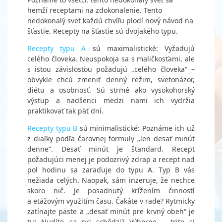
hemží receptami na zdokonalenie. Tento
nedokonalý svet každú chvíľu plodí nový návod na
šťastie. Recepty na šťastie sú dvojakého typu.
Recepty typu A
sú maximalistické: Vyžadujú
celého človeka. Neuspokoja sa s maličkosťami, ale
s istou závislosťou požadujú „celého človeka“ –
obvykle chcú zmeniť denný režim, svetonázor,
diétu a osobnosť. Sú strmé ako vysokohorský
výstup a nadšenci medzi nami ich vydržia
praktikovať tak päť dní.
Recepty typu B
sú minimalistické: Poznáme ich už
z diaľky podľa čarovnej formuly „len desať minút
denne“. Desať minút je štandard. Recept
požadujúci menej je podozrivý zdrap a recept nad
pol hodinu sa zaraďuje do typu A. Typ B vás
nežiada celých. Naopak, sám inzeruje, že nechce
skoro nič. Je posadnutý krížením činností
a etážovým využitím času. Čakáte v rade? Rytmicky
zatínajte päste a „desať minút pre krvný obeh“ je
tu! Nudíte sa pri schôdzi? Výborne – trite si