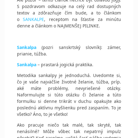
S pozdravom odkazuje na celý rad dostupných
textov a zdôrazňuje čím bude, a to článkom
o
SANKALPE
, receptom na šťastie za minútu
denne a článkom o NAJMENŠEJ PILINKE.
Sankalpa
(pozri sanskrtský slovník): zámer,
prianie, túžba.
Sankalpa
– prastará jogická praktika.
Metodika sankalpy je jednoduchá. Uvedomte si,
čo je vaše najväčšie životné želanie, túžba, príp.
aké máte problémy, nevyriešené otázky.
Naformulujte si túto otázku či želanie a túto
formulku si denne trikrát v duchu opakujte ako
poslednú aktívnu myšlienku pred zaspaním. To je
všetko? Áno, to je všetko!
Ako pracuje niečo tak malé, tak skryté, tak
nenásilné? Môže vôbec tak nepatrný impulz
pôsobiť? Keď zaspíme, určitá časť nášho vedomia