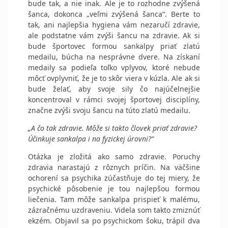
bude tak, a nie inak. Ale je to rozhodne zvýšená
šanca, dokonca „veľmi zvýšená šanca“. Berte to
tak, ani najlepšia hygiena vám nezaručí zdravie,
ale podstatne vám zvýši šancu na zdravie. Ak si
bude športovec formou sankalpy priať zlatú
medailu, búcha na nesprávne dvere. Na získaní
medaily sa podieľa toľko vplyvov, ktoré nebude
môcť ovplyvniť, že je to skôr viera v kúzla. Ale ak si
bude želať, aby svoje sily čo najúčelnejšie
koncentroval v rámci svojej športovej disciplíny,
značne zvýši svoju šancu na túto zlatú medailu.
„A čo tak zdravie. Môže si takto človek priať zdravie?
Účinkuje sankalpa i na fyzickej úrovni?“
Otázka je zložitá ako samo zdravie. Poruchy
zdravia narastajú z rôznych príčin. Na väčšine
ochorení sa psychika zúčastňuje do tej miery, že
psychické pôsobenie je tou najlepšou formou
liečenia. Tam môže sankalpa prispieť k malému,
zázračnému uzdraveniu. Videla som takto zmiznúť
ekzém. Objavil sa po psychickom šoku, trápil dva