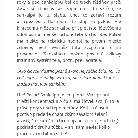
roky a pod sankalpou bol do troch týždňov preč.
Avšak sú choroby tak „zapustené“ do fyzična, že
sankalpa je tu slabá. Chce to zdravý rozum
a trpezlivosť. Rozhodne to stojí za pokus.
Ale
k niečomu môže sankalpa prispieť iste. K zvýšeniu
odolnosti a menšej ochote tela k chorobe. Pokiaľ
má niekto na rebríčku hodnôt na prvom mieste
zdravie, nech vyskúša túto svojráznu formu
prevencie! (Sankalpou možno posilniť celkový
imunitný systém tela, pozn. prekladateľa.)
„Ako človek vlastne pozná svoje najväčšie želanie? Čo
keď napr. chcem byť zdravá, ale i dobrou matkou?
Možno mať viac sankálp?“
Nie! Pozor! Sankalpa je len jedna. Viac prianí
triešti koncentráciu! A čo si má človek zvoliť? To je
práve prvý vklad tejto metódy. Keď sa človek
poctivo prederie chaotickým závalom želaní
a zistí, čo skutočne chce najviac, čomu je ochotný
podriadiť druhú túžbu – ani sám nevie, koľko
práce už urobil na sebe!