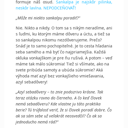
formuje náš osud.
Sankalpa je najskôr pilinka,
neskôr lavína. NEPODCEŇOVAŤ!
„Môže mi niekto sankalpu poradiť?“
Nie. Nikto a nikdy. O tom sa s nikým neradíme, ani
s ľuďmi, ku ktorým máme dôveru a úctu, a tiež sa
so sankalpou nikomu nezdôverujeme. Prečo?
Snáď je to samo pochopiteľné. Je to cesta hľadania
seba samého a má byť čo najpriamejšia. Každá
okľuka vonkajškom je pre ňu rušivá. A potom – veď
máme tak málo súkromia! Tiež si všímate, ako na
svete pribúda samoty a ubúda súkromie? Aká
výhoda mať azyl bez vonkajšieho vmiešavania,
azyl sebadôvery!
„Azyl sebadôvery – to znie podozrivo krásne. Tak
teraz otázku rovno do čierneho. A čo keď človek
nemá sebadôveru? Kde vlastne ju táto praktika
berie? Tú trúfalosť veriť, že si človek poradí dobre. Čo
ak sa sám sebe už veľakrát neosvedčil? Čo ak sa
jednoducho nemá rád?“