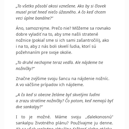
„To všetko pôsobí akosi vznešene. Ako by si človek
musel priať hneď niečo úžasného. A čo keď chcem
veci úplne banálne?“
Áno, samozrejme. Prečo nie? Môžeme sa rovnako
dobre vyladiť na to, aby sme našli stratené
nožnice (pokiaľ sme si ich sami zašantročili), ako
i na to, aby z nás boli skvelí ľudia, ktorí sú
požehnaním pre svoje okolie.
„To druhé nechajme teraz vedľa. Ale nájdeme tie
nožničky?“
Značne zvýšime svoju šancu na nájdenie nožníc.
A vo väčšine prípadov ich nájdeme.
„A čo keď si obecne želáme byť skvelými ľuďmi
a zrazu stratíme nožničky? Čo potom, keď nemajú byť
dve sankalpy?“
I to je možné. Máme svoju „ďalekonosnú“
sankalpu životného plánu? Používajme ju denne.
Ak sa však vyskytne aktuálna ťažkosť alebo otázka,