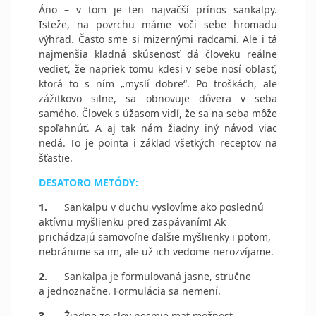
Áno – v tom je ten najväčší prínos sankalpy.
Isteže, na povrchu máme voči sebe hromadu
výhrad. Často sme si mizernými radcami. Ale i tá
najmenšia kladná skúsenosť dá človeku reálne
vedieť, že napriek tomu kdesi v sebe nosí oblasť,
ktorá to s ním „myslí dobre“. Po troškách, ale
zážitkovo silne, sa obnovuje dôvera v seba
samého. Človek s úžasom vidí, že sa na seba môže
spoľahnúť. A aj tak nám žiadny iný návod viac
nedá. To je pointa i základ všetkých receptov na
šťastie.
DESATORO METÓDY:
1.
Sankalpu v duchu vyslovíme ako poslednú
aktívnu myšlienku pred zaspávaním! Ak
prichádzajú samovoľne ďalšie myšlienky i potom,
nebránime sa im, ale už ich vedome nerozvíjame.
2.
Sankalpa je formulovaná jasne, stručne
a jednoznačne. Formulácia sa nemení.
3.
Žiadne zo slov nesmie mať možnosť