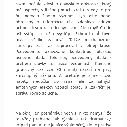
rokmi počula kdesi o opavskom doktorovi, ktorý
má úspechy v liečbe porúch zraku. Vtedy to pre
ňu nemalo žiaden význam, syn ešte nebol
ohrozený a informácia išla zdanlivo jedným
uchom dovnútra a druhým von. Ale omyl! Čo do
uší vstúpi, to už nevystúpi. Schránka hĺbkovej
mysle všetko zachová. Takže mechanizmus
sankalpy zas raz zapracoval v plnej kráse.
Podvedomie, aktivované konkrétnou otázkou
usilovne hľadá. Telo spí, podvedomý hľadáčik
preberá stovky až tisíce vedomostí. Konečne
(pracovný čas cca 90 minút) narazí na prvý
zmysluplný záznam. A pretože je silne citovo
nabitý, nedočká do rána, ale za silných
emotívnych efektov vzbudí spiacu a „zakričí“ jej
správu rovno do ucha.
Na okraj len poznámku: nech si nikto nemyslí, že
to vždy prebieha tak rýchle a tak dramaticky.
Prípad pani K. nie je síce výnimočný, ale je predsa