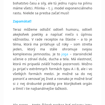
bohatstvo času a sily, ale tú jednu rupiu na pilinu
máme všetci. Pilinka – t. j. model exponenciálneho
rastu. Niekde sa predsa začať musí!
Zapamätať!
Teraz môžeme odložiť odtieň humoru, odtieň
akejkoľvek poetiky a napísať niečo s úplnou
vážnosťou. V rade receptov na šťastie – a to je
téma, ktorá ma priťahuje už roky – som stretla
jeden, ktorý ma stále ohromuje svojou
komplexnou jemnosťou. Je to
joga
– staroindické
učenie o zdraví duše, ducha a tela. Má vlastnosť,
ktorá mi pripadá zvlášť hodná pozornosti. Možno
ju prijať v extrémnych formách typu A i B, ale i vo
všetkých formách medzi. Je možné sa do nej
ponoriť a venovať jej život a rovnako je možné brať
si z nej drobunké praktiky pre ktorýkoľvek orgán
a tlmiť i tie najbanálnejšie ťažkosti.
Ale pozor – tento článok nechce byť oslavou jogy.