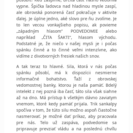
vypne. Špička ľadovca nad hladinou mysle zaspí,
ale obrovská ponorená časť pokračuje v aktivite
ďalej. Je úplne jedno, aké slovo pre ňu zvolíme. Je
to len vecou vonkajšieho popisu, ak povieme
„západným hlasom“ PODVEDOMIE alebo
napríklad „ČITA ŠAKTI“, hlasom východu.
Podstatné je, že niečo v našej mysli je i počas
spánku činné a to činné veľmi intenzívne, ako
vidíme z divotvorných fresiek našich snov.
A tak teraz to hlavné. Sila, ktorá v nás počas
spánku pôsobí, má k dispozícii nesmierne
informačné bohatstvo. Ťaží z obrovskej
vedomostnej banky, ktorou je naša pamäť. Bdelý
intelekt z nej pozná iba časť, táto sila však siahne
až na dno. Má prístup k všetkým dávno zaviatym
vnemom, ktoré kedy pamäť prijala. Trik sankalpy
spočíva v tom, že túto silu možno aspoň čiastočne
nasmerovať. Je možné dať príkaz, aby pracovala
pre nás. Telo už zaspáva, podvedomie sa
pripravuje prevziať vládu a na poslednú chvíľu