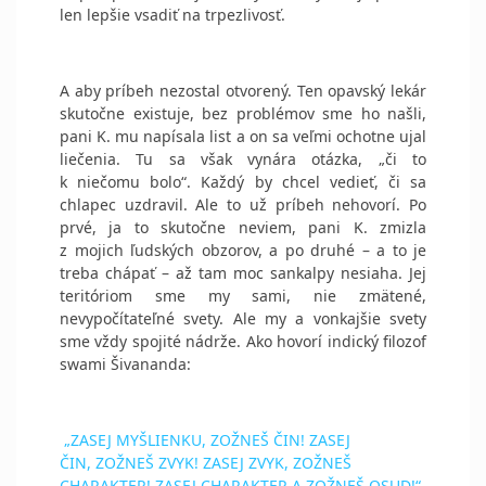
len lepšie vsadiť na trpezlivosť.
A aby príbeh nezostal otvorený. Ten opavský lekár
skutočne existuje, bez problémov sme ho našli,
pani K. mu napísala list a on sa veľmi ochotne ujal
liečenia. Tu sa však vynára otázka, „či to
k niečomu bolo“. Každý by chcel vedieť, či sa
chlapec uzdravil. Ale to už príbeh nehovorí. Po
prvé, ja to skutočne neviem, pani K. zmizla
z mojich ľudských obzorov, a po druhé – a to je
treba chápať – až tam moc sankalpy nesiaha. Jej
teritóriom sme my sami, nie zmätené,
nevypočítateľné svety. Ale my a vonkajšie svety
sme vždy spojité nádrže. Ako hovorí indický filozof
swami Šivananda:
„ZASEJ MYŠLIENKU, ZOŽNEŠ ČIN! ZASEJ
ČIN, ZOŽNEŠ ZVYK! ZASEJ ZVYK, ZOŽNEŠ
CHARAKTER! ZASEJ CHARAKTER A ZOŽNEŠ OSUD!“