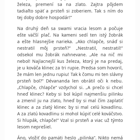
železa, premení sa na zlato. Zajtra pôjdem
tadiaľto späť a prsteň si zoberiem. Tak s ním do
tej doby dobre hospodár!“
Na druhý deň sa swami vracia lesom a počuje
ešte väčší plač. Na kameni sedí ten istý žobrák
a ešte hlasnejšie narieka. „Ako chlapče, snáď si
nestratil môj prsteň?“ „Nestratil, nestratil!“
odsekol mu žobrák nahnevane. „Ale na nič mi
nebol! Najlacnejší kus železa, ktorý je na predaj,
je u kováča klinec za tri rupie. Predsa som hovoril,
že mám len jednu rupiu! Tak k čomu mi ten slávny
prsteň bol?“ Dévananda len obrátil oči k nebu.
„Chlapče, chlapče“ vzdychol si. „A prečo si chcel
hneď klinec? Keby si bol kúpil najmenšiu pilinku
a zmenil ju na zlato, hneď by si mal čím zaplatiť
klinec a za zlatý klinec by si mal celú kovadlinu.
A za zlatú kovadlinu si mohol kúpiť celé kováčstvo.
Si hlupák, chlapče!“ Vzal si prsteň a viac už týmto
lesom neprešiel.
Áno, vložiť do pamäti heslo „pilinka“. Nikto nemá