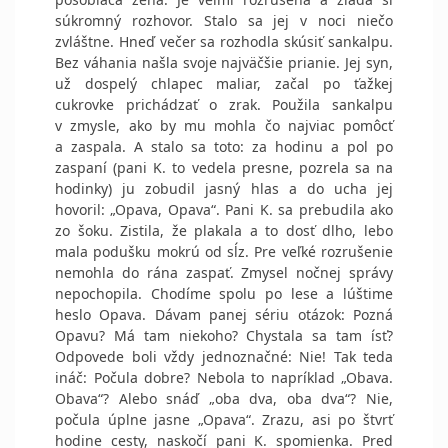
súkromný rozhovor. Stalo sa jej v noci niečo
zvláštne. Hneď večer sa rozhodla skúsiť sankalpu.
Bez váhania našla svoje najväčšie prianie. Jej syn,
už dospelý chlapec maliar, začal po ťažkej
cukrovke prichádzať o zrak. Použila sankalpu
v zmysle, ako by mu mohla čo najviac pomôcť
a zaspala. A stalo sa toto: za hodinu a pol po
zaspaní (pani K. to vedela presne, pozrela sa na
hodinky) ju zobudil jasný hlas a do ucha jej
hovoril: „Opava, Opava“. Pani K. sa prebudila ako
zo šoku. Zistila, že plakala a to dosť dlho, lebo
mala podušku mokrú od sĺz. Pre veľké rozrušenie
nemohla do rána zaspať. Zmysel nočnej správy
nepochopila.
Chodíme spolu po lese a lúštime
heslo Opava. Dávam panej sériu otázok: Pozná
Opavu? Má tam niekoho? Chystala sa tam ísť?
Odpovede boli vždy jednoznačné: Nie! Tak teda
ináč: Počula dobre? Nebola to napríklad „Obava.
Obava“? Alebo snáď „oba dva, oba dva“? Nie,
počula úplne jasne „Opava“.
Zrazu, asi po štvrť
hodine cesty, naskočí pani K. spomienka. Pred