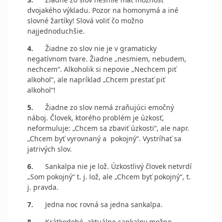
dvojakého výkladu. Pozor na homonymá a iné
slovné žartíky! Slová voliť čo možno
najjednoduchšie.
4.
Žiadne zo slov nie je v gramaticky
negatívnom tvare. Žiadne „nesmiem, nebudem,
nechcem“. Alkoholik si nepovie „Nechcem piť
alkohol“, ale napríklad „Chcem prestať piť
alkohol“!
5.
Žiadne zo slov nemá zraňujúci emočný
náboj. Človek, ktorého problém je úzkosť,
neformuluje: „Chcem sa zbaviť úzkosti“, ale napr.
„Chcem byť vyrovnaný a pokojný“. Vystríhať sa
jatrivých slov.
6.
Sankalpa nie je lož. Úzkostlivý človek netvrdí
„Som pokojný“ t. j. lož, ale „Chcem byť pokojný“, t.
j. pravda.
7.
Jedna noc rovná sa jedna sankalpa.
8.
Krátkodobé, aktuálne sankalpy možno