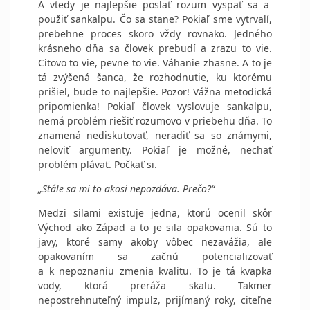
A vtedy je najlepšie poslať rozum vyspať sa a
použiť sankalpu. Čo sa stane? Pokiaľ sme vytrvalí,
prebehne proces skoro vždy rovnako. Jedného
krásneho dňa sa človek prebudí a zrazu to vie.
Citovo to vie, pevne to vie. Váhanie zhasne. A to je
tá zvýšená šanca, že rozhodnutie, ku ktorému
prišiel, bude to najlepšie. Pozor! Vážna metodická
pripomienka! Pokiaľ človek vyslovuje sankalpu,
nemá problém riešiť rozumovo v priebehu dňa. To
znamená nediskutovať, neradiť sa so známymi,
neloviť argumenty. Pokiaľ je možné, nechať
problém plávať. Počkať si.
„Stále sa mi to akosi nepozdáva. Prečo?“
Medzi silami existuje jedna, ktorú ocenil skôr
Východ ako Západ a to je sila opakovania. Sú to
javy, ktoré samy akoby vôbec nezavážia, ale
opakovaním sa začnú potencializovať
a k nepoznaniu zmenia kvalitu. To je tá kvapka
vody, ktorá preráža skalu. Takmer
nepostrehnuteľný impulz, prijímaný roky, citeľne