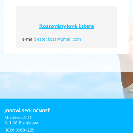
Kossoványiová Estera
e-mail:
ester.koss@gmail.com
JOGOVÁ SPOLOČNOSŤ
Moskovská 12
811 08 Bratislava
IČO: 00681229