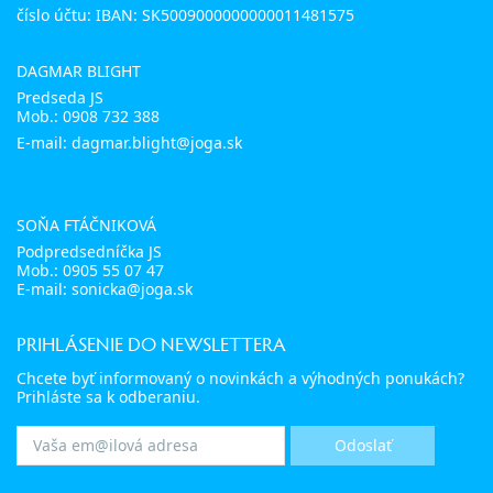
číslo účtu: IBAN: SK5009000000000011481575
DAGMAR BLIGHT
Predseda JS
Mob.:
0908 732 388
E-mail: dagmar.blight@joga.sk
SOŇA FTÁČNIKOVÁ
Podpredsedníčka JS
Mob.:
0905 55 07 47
E-mail:
sonicka@joga.sk
PRIHLÁSENIE DO NEWSLETTERA
Chcete byť informovaný o novinkách a výhodných ponukách?
Prihláste sa k odberaniu.