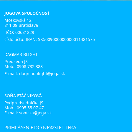
JOGOVÁ SPOLOČNOSŤ
Moskovská 12
811 08 Bratislava
IČO: 00681229
číslo účtu: IBAN: SK5009000000000011481575
DAGMAR BLIGHT
Predseda JS
Mob.:
0908 732 388
E-mail: dagmar.blight@joga.sk
SOŇA FTÁČNIKOVÁ
Podpredsedníčka JS
Mob.:
0905 55 07 47
E-mail:
sonicka@joga.sk
PRIHLÁSENIE DO NEWSLETTERA