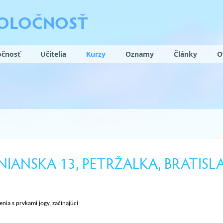
POLOČNOSŤ
očnosť
Učitelia
Kurzy
Oznamy
Články
O
NIANSKA 13, PETRŽALKA, BRATISL
nia s prvkami jogy, začínajúci