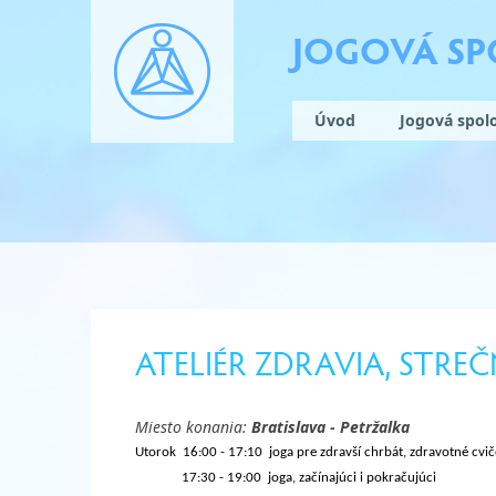
JOGOVÁ S
Úvod
Jogová spol
ATELIÉR ZDRAVIA, STREČ
Miesto konania:
Bratislava - Petržalka
Utorok 16:00 - 17:10 joga pre zdravší chrbát, zdravotné cviče
17:30 - 19:00 joga, začínajúci i pokračujúci