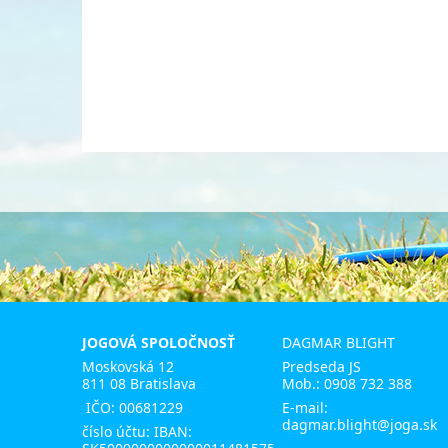
JOGOVÁ SPOLOČNOSŤ
DAGMAR BLIGHT
Moskovská 12
Predseda JS
811 08 Bratislava
Mob.:
0908 732 388
IČO: 00681229
E-mail:
dagmar.blight@joga.sk
číslo účtu: IBAN: