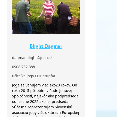
Blight Dagmar
dagmar.blight@joga.sk
0908 732 388
učiteľka jogy EUY stupňa
Joge sa venujem viac ako20 rokov. Od
roku 2015 pôsobím v Rade Jogovej
Spoločnosti, najskôr ako podpredseda,
od jesene 2022 ako jej predseda.
Súčasne reprezentujem Slovenskú
asociáciu jogy v štruktúrach Európskej