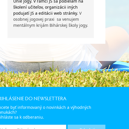
Únie Jogy. V rámci JS sa podieľam na
školení učiteľov, organizácii iných
podujatí JS a editácii web stránky.
V
osobnej jogovej praxi sa venujem
mentálnym krijám Bihárskej školy jogy.
RIHLÁSENIE DO NEWSLETTERA
hcete byť informovaný o novinkách a výhodných
onukách?
ihláste sa k odberaniu.