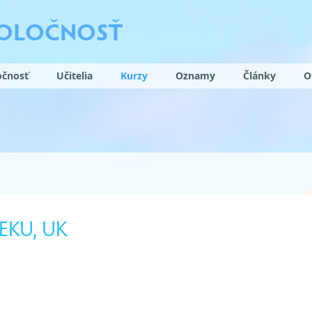
POLOČNOSŤ
očnosť
Učitelia
Kurzy
Oznamy
Články
O
EKU, UK