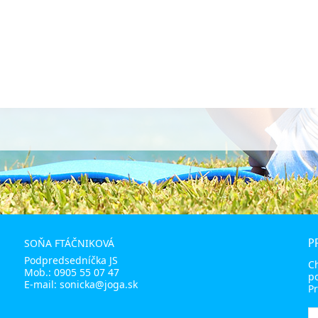
P
SOŇA FTÁČNIKOVÁ
Podpredsedníčka JS
C
Mob.:
0905 55 07 47
p
E-mail:
sonicka@joga.sk
Pr