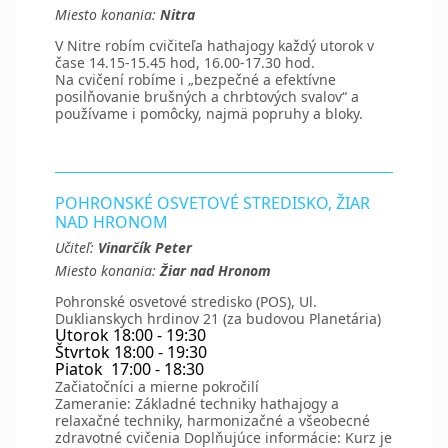
Miesto konania:
Nitra
V Nitre robím cvičiteľa hathajogy každý utorok v
čase 14.15-15.45 hod, 16.00-17.30 hod.
Na cvičení robíme i „bezpečné a efektívne
posilňovanie brušných a chrbtových svalov“ a
používame i pomôcky, najmä popruhy a bloky.
POHRONSKÉ OSVETOVÉ STREDISKO, ŽIAR
NAD HRONOM
Učiteľ:
Vinarčík Peter
Miesto konania:
Žiar nad Hronom
Pohronské osvetové stredisko (POS), Ul.
Duklianskych hrdinov 21 (za budovou Planetária)
Utorok 18:00 - 19:30
Štvrtok 18:00 - 19:30
Piatok 17:00 - 18:30
Začiatočníci a mierne pokročilí
Zameranie: Základné techniky hathajogy a
relaxačné techniky, harmonizačné a všeobecné
zdravotné cvičenia Doplňujúce informácie: Kurz je