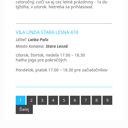
celoročný, cvičí sa aj cez letné prázdniny - 1x do
týždňa, v utorok. Netreba sa prihlasovať.
VILA LINDA STARÁ LESNÁ 474
Učiteľ:
Latka Paľo
Miesto konania:
Stara Lesná
Utorok, štvrtok, nedeľa 17.00 – 18.30
hatha joga pre pokročilých
Pondelok, piatok 17.00 – 18.30 pre začiatočníkov
1
2
3
4
5
6
7
8
9
Ďalej