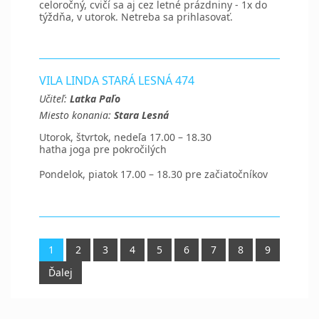
celoročný, cvičí sa aj cez letné prázdniny - 1x do
týždňa, v utorok. Netreba sa prihlasovať.
VILA LINDA STARÁ LESNÁ 474
Učiteľ:
Latka Paľo
Miesto konania:
Stara Lesná
Utorok, štvrtok, nedeľa 17.00 – 18.30
hatha joga pre pokročilých
Pondelok, piatok 17.00 – 18.30 pre začiatočníkov
1
2
3
4
5
6
7
8
9
Ďalej