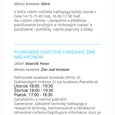
Miesto konania:
Nitra
V Nitre robím cvičiteľa hathajogy každý utorok v
čase 14.15-15.45 hod, 16.00-17.30 hod.
Na cvičení robíme i „bezpečné a efektívne
posilňovanie brušných a chrbtových svalov“ a
používame i pomôcky, najmä popruhy a bloky.
POHRONSKÉ OSVETOVÉ STREDISKO, ŽIAR
NAD HRONOM
Učiteľ:
Vinarčík Peter
Miesto konania:
Žiar nad Hronom
Pohronské osvetové stredisko (POS), Ul.
Duklianskych hrdinov 21 (za budovou Planetária)
Utorok 18:00 - 19:30
Štvrtok 18:00 - 19:30
Piatok 17:00 - 18:30
Začiatočníci a mierne pokročilí
Zameranie: Základné techniky hathajogy a
relaxačné techniky, harmonizačné a všeobecné
zdravotné cvičenia Doplňujúce informácie: Kurz je