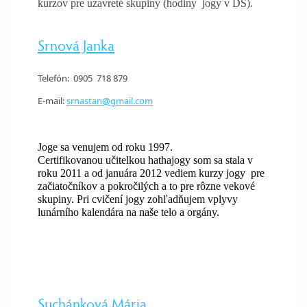
kurzov pre uzavreté skupiny (hodiny jogy v DS).
Srnová Janka
Telefón: 0905 718 879
E-mail:
srnastan@gmail.com
Joge sa venujem od roku 1997.
Certifikovanou učitelkou hathajogy som sa stala v
roku 2011 a od januára 2012 vediem kurzy jogy pre
začiatočníkov a pokročilých a to pre rôzne vekové
skupiny. Pri cvičení jogy zohľadňujem vplyvy
lunárního kalendára na naše telo a orgány.
Suchánková Mária