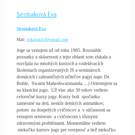
Sirotiaková Eva
Sirotiaková Eva
Mail:
evkajoga53@gmail.com
oge sa venujem už od roku 1985. Rozsiahle
J
poznatky a skúsenosti z tejto oblasti som získala a
rozvíjala na mnohých kurzoch a vzdelávacích
školeniach organizovaných JS a seminároch
domácich i zahraničných učiteľov jogy( napr. Dr.
Bohle, Swami Maheshwarananda, ...) Orientujem sa
na klasickú jogu. Už viac ako 30 rokov vediem
celoročné kurzy jogy. Kurzy boli spočiatku
zamerané na deti, neskôr detských astmatikov,
potom na dospelých cvičencov a v súčasnosti sa
venujem seniorom a cvičencom s rôznymi
zdravotnými problémami. Momentálne vediem
niekoľko kurzov jogy pre verejnosť a tiež niekoľko