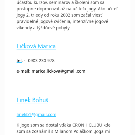
účasťou kurzov, seminárov a školení som sa
postupne dopracoval až na učiteľa jogy. Ako učiteľ
jogy 2. triedy od roku 2002 som začal viesť
pravidelné jogové cvičenia, intenzívne jogové
víkendy a týždňové pobyty.
Ličková Marica
tel
. - 0903 230 978
e-mail: marica.lickova@gmail.com
Linek Bohuš
linekb1@gmail.com
K joge som sa dostal vďaka CRONH CLUBU kde
som sa zoznámil s Milanom Poláškom .Joga mi