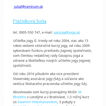
juliaf@centrum.sk
Ftáčniková Soňa
tel. 0905-550 747, e-mail:
sonicka@joga.sk
Učiteľka jogy II. triedy od roku 2004, viac ako 15
rokov vediem celoročné kurzy jogy, od roku 2009
vykonávam funkciu predsedu Jogovej spoločnosti,
som členkou redakčnej rady časopisu Joga a
zdravie a školiteľkou nových učiteľov jogy Jogovej
spoločnosti.
Od roku 2016 pôsobím ako vice prezident
Slovenskej asociácie jogy (SAJ) a súčasne ako
vedúca školiaceho pracoviska učiteľov jogy SAJ.
Absolvovala som kurzy pranajámy MUDr.
M.
Bholeho
v Londýne a v Bratislave, 1,5 ročný kurz
so
S
wamim Hiteshanandom
, 3 pobyty v