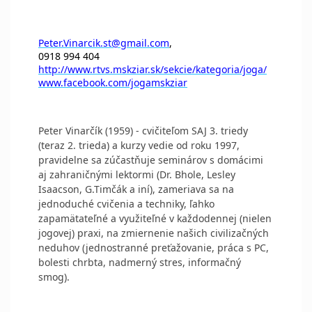
Peter.Vinarcik.st@gmail.com
,
0918 994 404
http://www.rtvs.mskziar.sk/sekcie/kategoria/joga/
www.facebook.com/jogamskziar
Peter Vinarčík (1959) - cvičiteľom SAJ 3. triedy
(teraz 2. trieda) a kurzy vedie od roku 1997,
pravidelne sa zúčastňuje seminárov s domácimi
aj zahraničnými lektormi (Dr. Bhole, Lesley
Isaacson, G.Timčák a iní), zameriava sa na
jednoduché cvičenia a techniky, ľahko
zapamätateľné a využiteľné v každodennej (nielen
jogovej) praxi, na zmiernenie našich civilizačných
neduhov (jednostranné preťažovanie, práca s PC,
bolesti chrbta, nadmerný stres, informačný
smog).