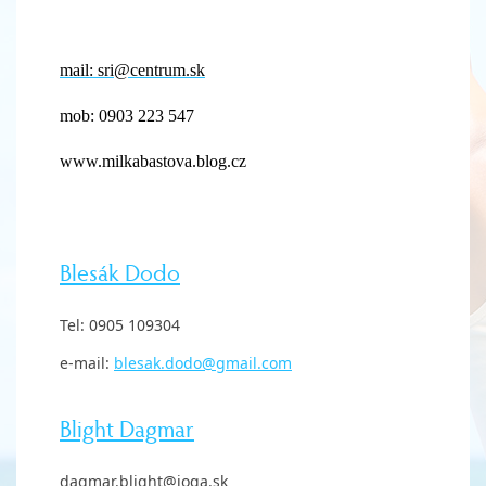
mail: sri@centrum.sk
mob: 0903 223 547
www.milkabastova.blog.cz
Blesák Dodo
Tel: 0905 109304
e-mail:
blesak.dodo@gmail.com
Blight Dagmar
dagmar.blight@joga.sk