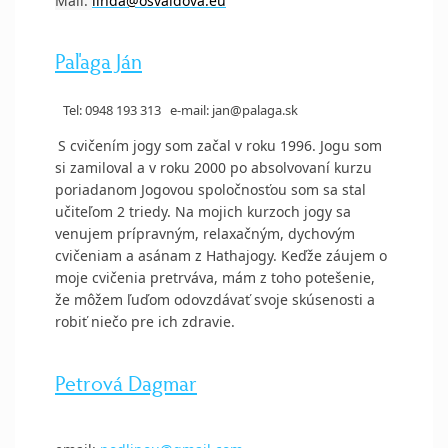
Mail:
linda@osvaldova.eu
Paľaga Ján
Tel: 0948 193 313 e-mail: jan@palaga.sk
S cvičením jogy som začal v roku 1996. Jogu som
si zamiloval a v roku 2000 po absolvovaní kurzu
poriadanom Jogovou spoločnosťou som sa stal
učiteľom 2 triedy. Na mojich kurzoch jogy sa
venujem prípravným, relaxačným, dychovým
cvičeniam a asánam z Hathajogy. Keďže záujem o
moje cvičenia pretrváva, mám z toho potešenie,
že môžem ľuďom odovzdávať svoje skúsenosti a
robiť niečo pre ich zdravie.
Petrová Dagmar