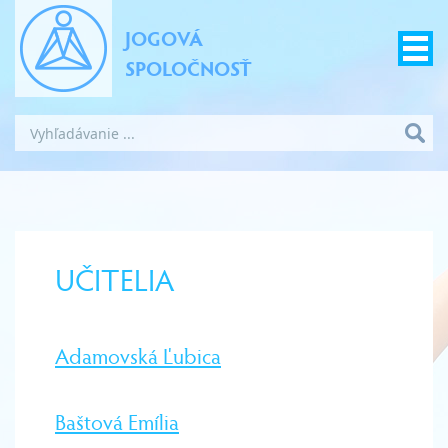
JOGOVÁ
SPOLOČNOSŤ
UČITELIA
Adamovská Ľubica
Baštová Emília