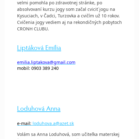
velmi pomohla po zdravotnej stránke, po
absolvovaní kurzu jogy som začal cviciť jogu na
Kysuciach, v Čadci, Turzovka a cvičím už 10 rokov.
Cvičenia jogy vediem aj na rekondičných pobytoch
CRONH CLUBU.
Liptáková Emília
emilia.liptakova@gmail.com
mobil: 0903 389 240
Loduhová Anna
e-mail:
loduhova.a@azet.sk
Volám sa Anna Loduhová, som učiteľka materskej