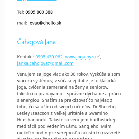
Tel:
0905 800 388
mail:
evac@chello.sk
Čahojová Jana
Kontakt:
0905 430 062
,
www.jogajoy.sk
,
janka.cahojova@gmail.com
Venujem sa joge viac ako 30 rokov. Vyskúšala som
viacero systémov, v súčasnej dobe je to klasická
joga, cvičenia zamerané na ženy a seniorov,
takisto na pranayamu – správne dýchanie a prácu
s energiou. Snažím sa praktizovať čo najviac z
toho, čo sa učím od svojich učiteľov: Dr.Bholeho,
Lesley Isaacson z Veľkej Británie a Swamiho
Hiteshanandu. Takisto sa venujem budhistickej
meditácii pod vedením Lámu Sangjeho. Mám
niekoľko hodín pre verejnosť a takisto tri uzavreté