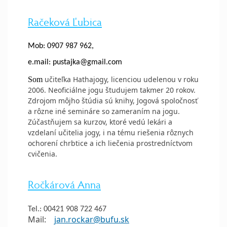
Račeková Ľubica
Mob: 0907 987 962,
e.mail: pustajka@gmail.com
učiteľka Hathajogy, licenciou udelenou v roku
Som
2006. Neoficiálne jogu študujem takmer 20 rokov.
Zdrojom môjho štúdia sú knihy, Jogová spoločnosť
a rôzne iné semináre so zameraním na jogu.
Zúčastňujem sa kurzov, ktoré vedú lekári a
vzdelaní učitelia jogy, i na tému riešenia rôznych
ochorení chrbtice a ich liečenia prostredníctvom
cvičenia.
Ročkárová Anna
Tel.: 00421 908 722 467
Mail:
jan.rockar@bufu.sk