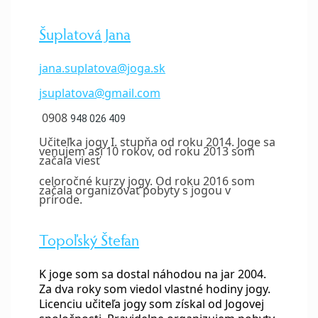
Šuplatová Jana
jana.suplatova@joga.sk
jsuplatova@gmail.com
0908
948 026 409
Učiteľka jogy I. stupňa od roku 2014. Joge sa
venujem asi 10 rokov, od roku 2013 som
začala viesť
celoročné kurzy jogy. Od roku 2016 som
začala organizovať pobyty s jogou v
prírode.
Topoľský Štefan
K joge som sa dostal náhodou na jar 2004.
Za dva roky som viedol vlastné hodiny jogy.
Licenciu učiteľa jogy som získal od Jogovej