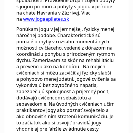
spoločnosti. Pravidelne organizujem pobyty
s jogou pri mori a pobyty s jogou v prírode
na chate Havrania v Zázrivej. Viac
na
www.jogaapilates.sk
Ponúkam jogu v jej jemnejšej, fyzicky menej
náročnej podobe. Charakteristické sú
pomalé pohyby v rozsahu momentálnych
možností cvičiaceho, vedené z dôrazom na
koordináciu pohybu s prirodzeným rytmom
dychu. Zameriavam sa skôr na rehabilitáciu
a prevenciu ako na kondíciu. Na mojich
cvičeniach si môžu zacvičiť aj fyzicky slabší
a pohybovo menej zdatní. Jogové cvičenia sa
vykonávajú bez zbytočného napätia,
zabezpečujú spokojnosť a príjemný pocit,
dodávajú cvičencom sebaistotu a
sebavedomie.
Na úvodných cvičeniach učím
praktikantov jogy ako poznať svoje telo a
ako obnoviť s ním stratenú komunikáciu. Je
to začiatok ako si osvojiť pravidlá jogy
vhodné aj pre ľahšie zvládnutie cesty