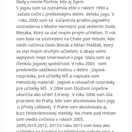
školy v meste Púchov, kde aj žijem.
S jogou som sa zoznámila ešte v rokoch 1990 a
začala cvičiť s preškolskými deťmi detskú jogu. V
roku 2000 som sa zúčastnila prvého jogového
sústredenia v Modre Harmónií pod vedením Doda
Blesáka, ktorý sa stal mojím prvým učiteľom. O rok
som bola na sústredení na Chate pod Hrbom, kde
viedli cvičenia Dodo Blesák a Milan Polášek, ktorý
sa stal mojim druhým učiteľom, a obaja veľmi
ovplyvnili moje smerovanie v joge. Stala som sa
členkou Jogovej spoločnost. V roku 2003 som
predviedla ukážkovú hodinu s deťmi : Jogová
rozprávka, pre učiteľky MŠ a napísala som
metodický materiál : Jogové a relaxačné rozprávky
pre učiteľky MŠ . V 2004 som štúdium úspešne
ukončila ako učiteľ 3.triedy. V roku 2006 som išla
pracovne do Prahy, kde som absolvovala kurz jogy
u Jiřinky Láškovej. V Prahe som absolvovala aj
kurz Feldenkreisovej metódy. Na chate pod Hrbom
som viedla cvičenia v rokoch 2005,
2009,2010,2012, 2013.V roku 2013 som bola ako
cvičiteľka na Sardínií na týždňovom pobyte Joga a