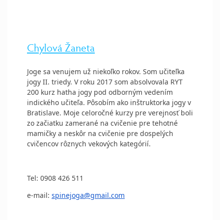
Chylová Žaneta
Joge sa venujem už niekoľko rokov. Som učiteľka
jogy II. triedy. V roku 2017 som absolvovala RYT
200 kurz hatha jogy pod odborným vedením
indického učiteľa. Pôsobím ako inštruktorka jogy v
Bratislave. Moje celoročné kurzy pre verejnosť boli
zo začiatku zamerané na cvičenie pre tehotné
mamičky a neskôr na cvičenie pre dospelých
cvičencov rôznych vekových kategórií.
Tel: 0908 426 511
e-mail:
spinejoga@gmail.com