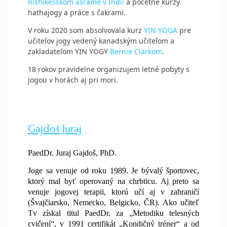
Rishikéšskom ašráme v Indii
a početné kurzy
hathajogy a práce s čakrami.
V roku 2020 som absolvovala kurz
YIN YOGA
pre
učiteľov jogy vedený kanadským učiteľom a
zakladateľom YIN YOGY
Bernie Clarkom
.
18 rokov pravidelne organizujem letné pobyty s
jogou v horách aj pri mori.
Gajdoš Juraj
PaedDr. Juraj Gajdoš, PhD.
Joge sa venuje od roku 1989. Je bývalý športovec,
ktorý mal byť operovaný na chrbticu. Aj preto sa
venuje jogovej terapii, ktorú učí aj v zahraničí
(Švajčiarsko, Nemecko, Belgicko, ČR). Ako učiteľ
Tv získal titul PaedDr. za „Metodiku telesných
cvičení“, v 1991 certifikát „Kondičný tréner“ a od