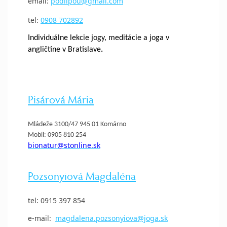
email:
podlipou@gmail.com
tel:
0908 702892
Individuálne lekcie jogy, meditácie a joga v
angličtine v Bratislave
.
Pisárová Mária
Mládeže 3100/47 945 01 Komárno
Mobil: 0905 810 254
bionatur@stonline.sk
Pozsonyiová Magdaléna
tel: 0915 397 854
e-mail:
magdalena.pozsonyiova@joga.sk