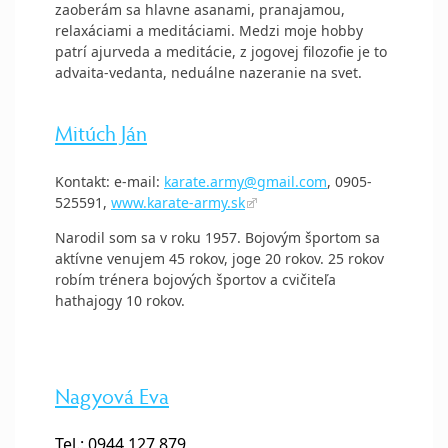
zaoberám sa hlavne asanami, pranajamou,
relaxáciami a meditáciami. Medzi moje hobby
patrí ajurveda a meditácie, z jogovej filozofie je to
advaita-vedanta, neduálne nazeranie na svet.
Mitúch Ján
Kontakt: e-mail:
karate.army@gmail.com
, 0905-
525591,
www.karate-army.sk
Narodil som sa v roku 1957. Bojovým športom sa
aktívne venujem 45 rokov, joge 20 rokov. 25 rokov
robím trénera bojových športov a cvičiteľa
hathajogy 10 rokov.
Nagyová Eva
Tel.: 0944 127 879