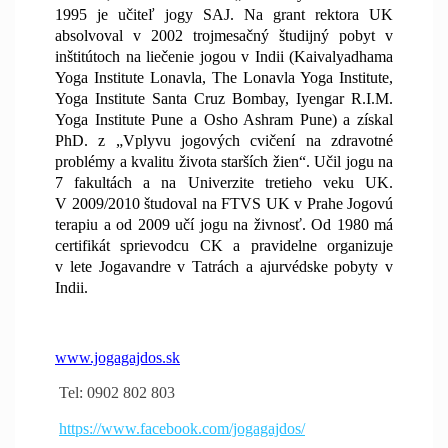
1995 je učiteľ jogy SAJ. Na grant rektora UK
absolvoval v 2002 trojmesačný študijný pobyt v
inštitútoch na liečenie jogou v Indii (Kaivalyadhama
Yoga Institute Lonavla, The Lonavla Yoga Institute,
Yoga Institute Santa Cruz Bombay, Iyengar R.I.M.
Yoga Institute Pune a Osho Ashram Pune) a získal
PhD. z „Vplyvu jogových cvičení na zdravotné
problémy a kvalitu života starších žien“. Učil jogu na
7 fakultách a na Univerzite tretieho veku UK.
V 2009/2010 študoval na FTVS UK v Prahe Jogovú
terapiu a od 2009 učí jogu na živnosť. Od 1980 má
certifikát sprievodcu CK a pravidelne organizuje
v lete Jogavandre v Tatrách a ajurvédske pobyty v
Indii.
www.jogagajdos.sk
Tel: 0902 802 803
https://www.facebook.com/jogagajdos/