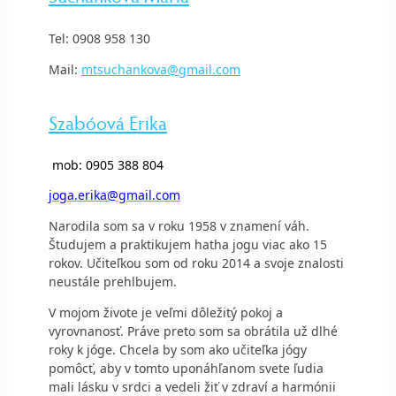
Tel: 0908 958 130
Mail:
mtsuchankova@gmail.com
Szabóová Erika
mob: 0905 388 804
joga.erika@gmail.com
Narodila som sa v roku 1958 v znamení váh.
Študujem a praktikujem hatha jogu viac ako 15
rokov. Učiteľkou som od roku 2014 a svoje znalosti
neustále prehlbujem.
V mojom živote je veľmi dôležitý pokoj a
vyrovnanosť. Práve preto som sa obrátila už dlhé
roky k jóge. Chcela by som ako učiteľka jógy
pomôcť, aby v tomto uponáhľanom svete ľudia
mali lásku v srdci a vedeli žiť v zdraví a harmónii