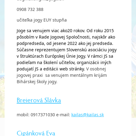
0908 732 388
učiteľka jogy EUY stupňa
Joge sa venujem viac ako20 rokov. Od roku 2015
pôsobím v Rade Jogovej Spoločnosti, najskôr ako
podpredseda, od jesene 2022 ako jej predseda.
Súčasne reprezentujem Slovenskú asociáciu jogy
v štruktúrach Európskej Únie Jogy. V rámci JS sa
podieľam na školení učiteľov, organizácii iných
podujatí JS a editácii web stránky.
V osobnej
jogovej praxi sa venujem mentálnym krijám
Bihárskej školy jogy.
Breierová Slávka
mobil: 0917371030 e-mail:
kailas@kailas.sk
Cigánková Eva